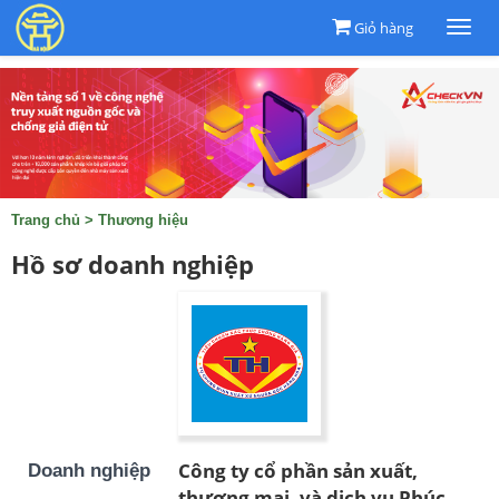
Giỏ hàng
Togg
navi
Trang chủ
>
Thương hiệu
Hồ sơ doanh nghiệp
Công ty cổ phần sản xuất,
Doanh nghiệp
thương mại, và dịch vụ Phúc