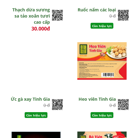
Thạch dừa sương
Ruốc nấm các loại
sa tảo xoắn tươi
0 đ
cao cấp
Còn hiệu lực
30.000đ
0 đ
Còn hiệu lực
Ức gà xay Tinh Gia
Heo viên Tinh Gia
0 đ
0 đ
Còn hiệu lực
Còn hiệu lực