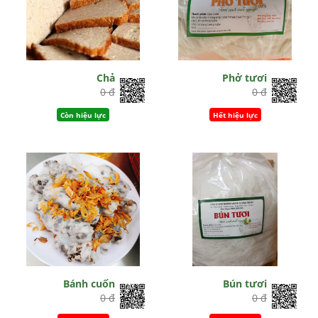
Chả
Phở tươi
0 đ
0 đ
Còn hiệu lực
Hết hiệu lực
Bánh cuốn
Bún tươi
0 đ
0 đ