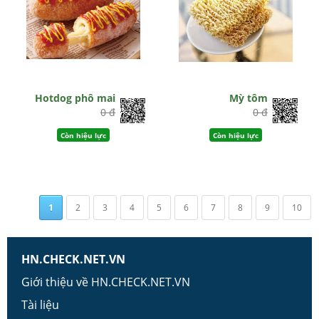
Hotdog phô mai
Mỳ tôm
0 đ
0 đ
Còn hiệu lực
Còn hiệu lực
1
2
3
4
5
6
7
8
9
10
HN.CHECK.NET.VN
Giới thiệu về HN.CHECK.NET.VN
Tài liệu