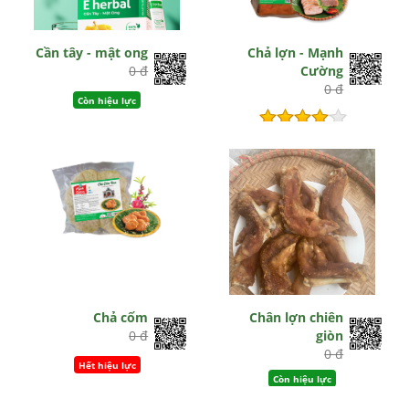
Cần tây - mật ong
Chả lợn - Mạnh
0 đ
Cường
0 đ
Còn hiệu lực
Hết hiệu lực
Chả cốm
Chân lợn chiên
0 đ
giòn
0 đ
Hết hiệu lực
Còn hiệu lực