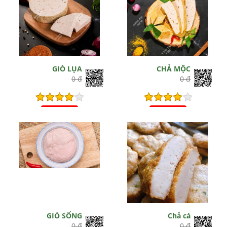
GIÒ LỤA
CHẢ MỘC
0 đ
0 đ
Hết hiệu lực
Hết hiệu lực
GIÒ SỐNG
Chả cá
0 đ
0 đ