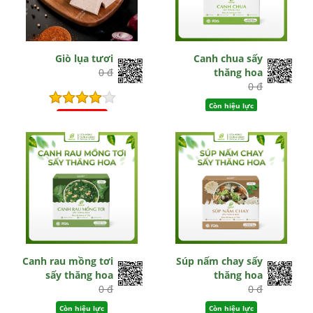
Giò lụa tươi
Canh chua sấy
0 đ
thăng hoa
0 đ
Còn hiệu lực
Hết hiệu lực
Canh rau mồng tơi
Súp nấm chay sấy
sấy thăng hoa
thăng hoa
0 đ
0 đ
Còn hiệu lực
Còn hiệu lực