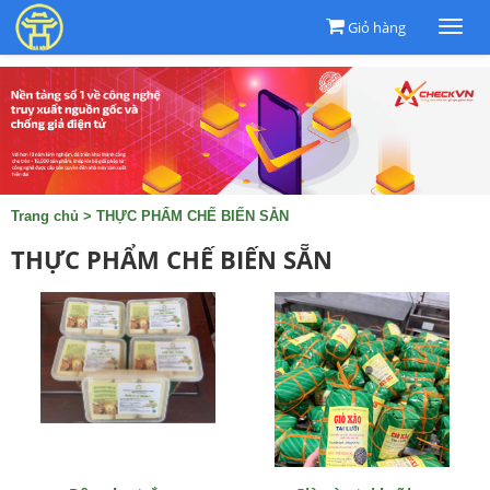
Giỏ hàng
Togg
navi
Trang chủ
>
THỰC PHẨM CHẾ BIẾN SẴN
THỰC PHẨM CHẾ BIẾN SẴN