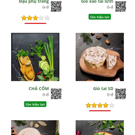
Đậu phụ trắng
Giò xào tai lưỡi
0 đ
0 đ
Còn hiệu lực
Hết hiệu lực
CHẢ CỐM
Giò tai SD
0 đ
0 đ
Còn hiệu lực
Hết hiệu lực