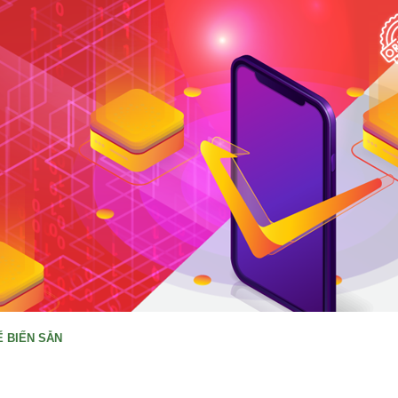
 BIẾN SẴN