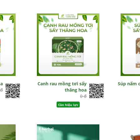
oa
Canh rau mồng tơi sấy
Súp nấm c
 đ
thăng hoa
0 đ
Còn hiệu lực