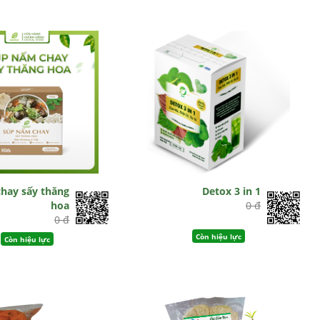
hay sấy thăng
Detox 3 in 1
hoa
0 đ
0 đ
Còn hiệu lực
Còn hiệu lực