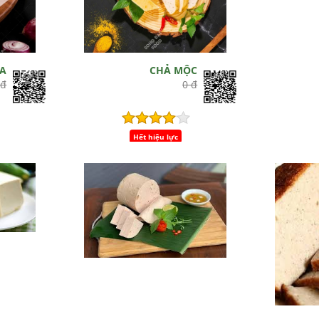
ỤA
CHẢ MỘC
 đ
0 đ
Hết hiệu lực