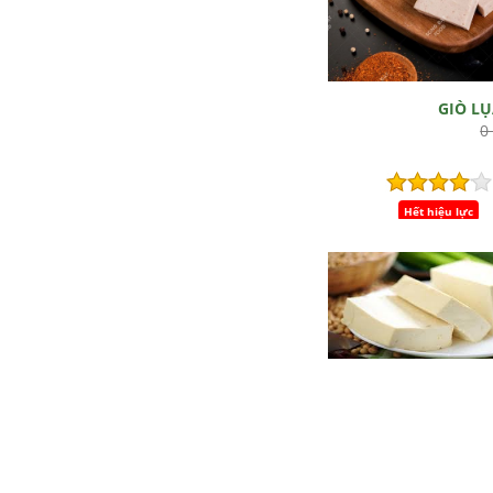
GIÒ L
0
Hết hiệu lực