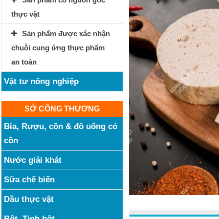
thực vật
Sản phẩm được xác nhận
chuỗi cung ứng thực phẩm
an toàn
Vật tư nông nghiệp
SỞ CÔNG THƯƠNG
Bia, Rượu, cồn & đồ uống có
cồn
Nước giải khát
Sữa chế biến
Dầu thực vật
Bột, Tinh bột