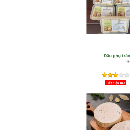
Đậu phụ trắ
0
Hết hiệu lực