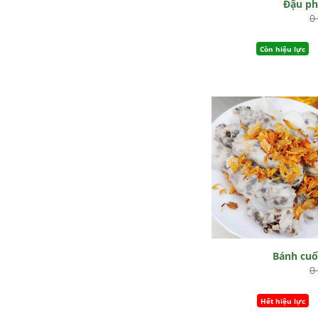
Đậu p
0
Còn hiệu lực
Bánh cu
0
Hết hiệu lực