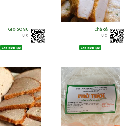
GIÒ SỐNG
Chả cá
0 đ
0 đ
Còn hiệu lực
Còn hiệu lực