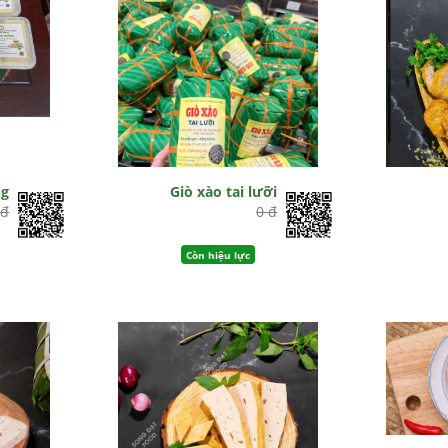
ng
Giò xào tai lưỡi
 đ
0 đ
Còn hiệu lực