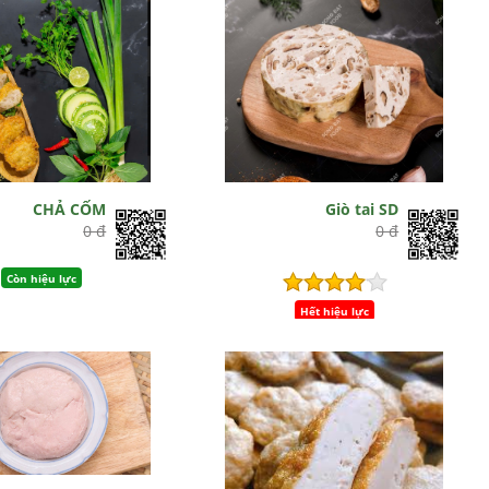
CHẢ CỐM
Giò tai SD
0 đ
0 đ
Còn hiệu lực
Hết hiệu lực