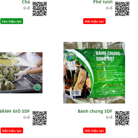
Chả
Phở tươi
0 đ
0 đ
Còn hiệu lực
Hết hiệu lực
BÁNH GIÒ SDF
Bánh chưng SDF
0 đ
0 đ
Hết hiệu lực
Hết hiệu lực