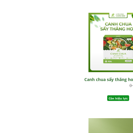
Canh chua sấy thăng h
0
Còn hiệu lực