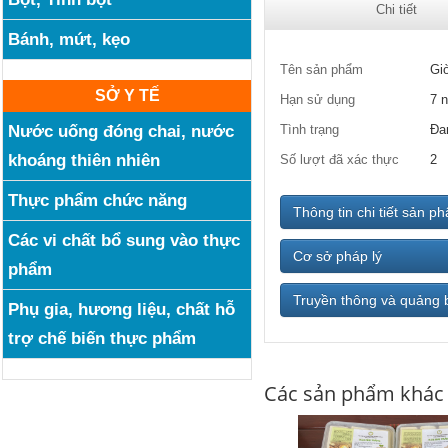
Chi tiết
Bánh, mứt, kẹo
Tên sản phẩm
Giò
SỞ Y TẾ
Hạn sử dụng
7 
Nước uống đóng chai, nước
Tình trạng
Đa
khoáng thiên nhiên
Số lượt đã xác thực
2
Thực phẩm chức năng
Thông tin chi tiết sản p
Các vi chất bổ sung vào thực
Cơ sở pháp lý
phẩm
Truyền thông và quảng 
Phụ gia, hương liệu, chất hỗ
trợ chế biến thực phẩm
Các sản phẩm khác