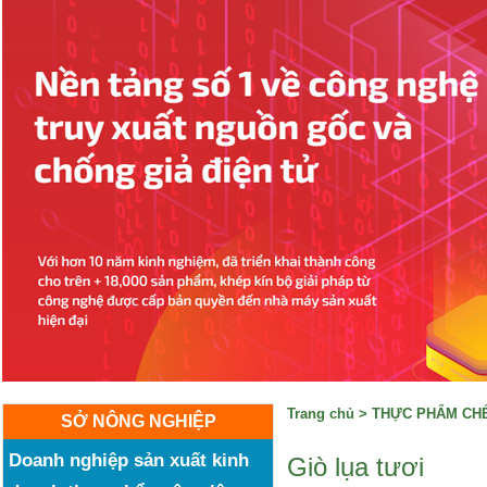
Trang chủ
>
THỰC PHẨM CHẾ
SỞ NÔNG NGHIỆP
Doanh nghiệp sản xuất kinh
Giò lụa tươi