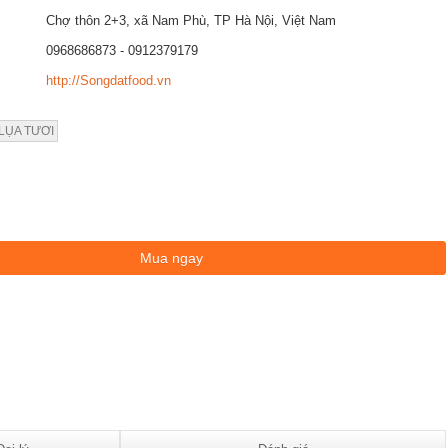
Chợ thôn 2+3, xã Nam Phù, TP Hà Nội, Việt Nam
0968686873 - 0912379179
http://Songdatfood.vn
 LỤA TƯƠI