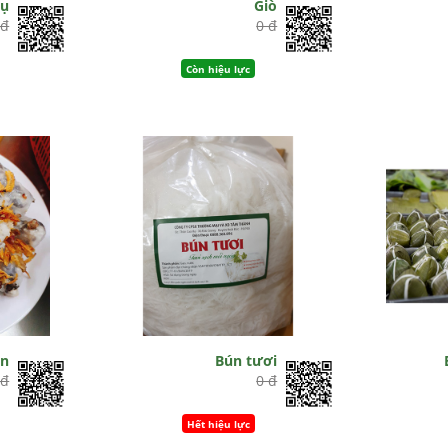
hụ
Giò
 đ
0 đ
Còn hiệu lực
ốn
Bún tươi
 đ
0 đ
Hết hiệu lực