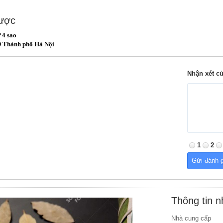
được
 4 sao
Thành phố Hà Nội
Nhận xét c
1
2
Thông tin 
Nhà cung cấp