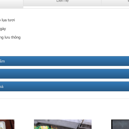
Liên hệ
 lụa tươi
ngày
ng lưu thông
hẩm
bá