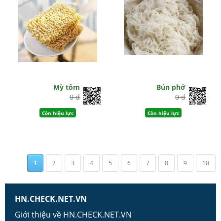
Mỳ tôm
Bún phở
0 đ
0 đ
Còn hiệu lực
Còn hiệu lực
1
2
3
4
5
6
7
8
9
10
HN.CHECK.NET.VN
Giới thiệu về HN.CHECK.NET.VN