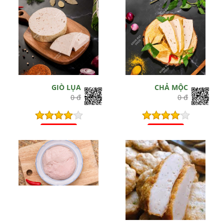
GIÒ LỤA
CHẢ MỘC
0 đ
0 đ
Hết hiệu lực
Hết hiệu lực