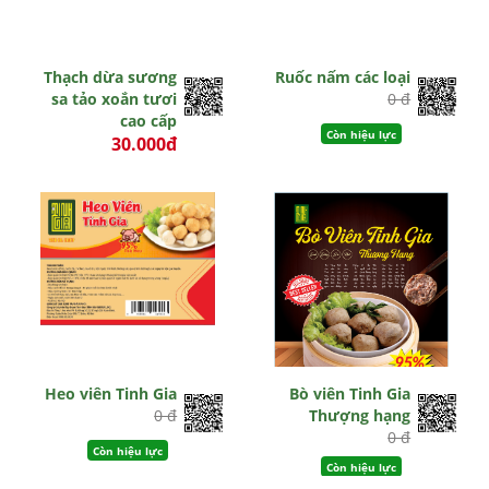
Thạch dừa sương
Ruốc nấm các loại
sa tảo xoắn tươi
0 đ
cao cấp
Còn hiệu lực
30.000đ
0 đ
Còn hiệu lực
Heo viên Tinh Gia
Bò viên Tinh Gia
0 đ
Thượng hạng
0 đ
Còn hiệu lực
Còn hiệu lực