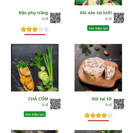
Đậu phụ trắng
Giò xào tai lưỡi
0 đ
0 đ
Còn hiệu lực
Hết hiệu lực
CHẢ CỐM
Giò tai SD
0 đ
0 đ
Còn hiệu lực
Hết hiệu lực