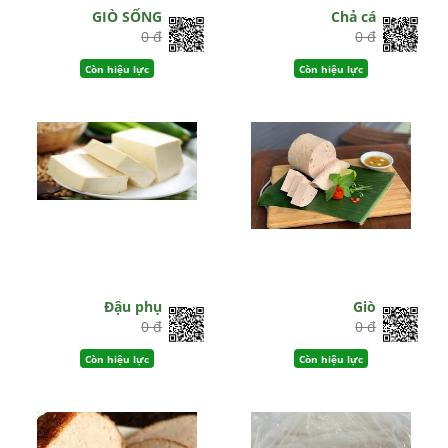
GIÒ SỐNG
Chả cá
0 đ
0 đ
Còn hiệu lực
Còn hiệu lực
Đậu phụ
Giò
0 đ
0 đ
Còn hiệu lực
Còn hiệu lực