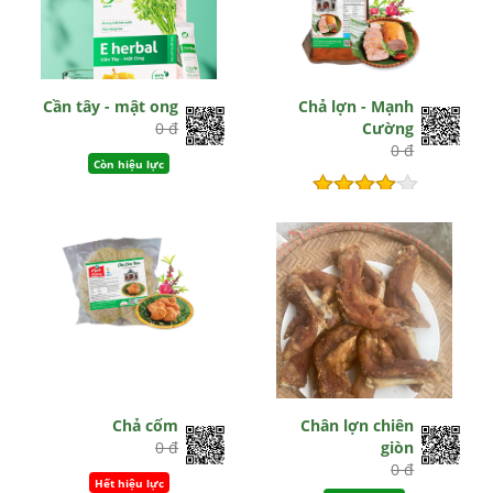
Cần tây - mật ong
Chả lợn - Mạnh
0 đ
Cường
0 đ
Còn hiệu lực
Hết hiệu lực
Chả cốm
Chân lợn chiên
0 đ
giòn
0 đ
Hết hiệu lực