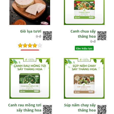
Giò lụa tươi
Canh chua sấy
0 đ
thăng hoa
0 đ
Còn hiệu lực
Hết hiệu lực
Canh rau mồng tơi
Súp nấm chay sấy
sấy thăng hoa
thăng hoa