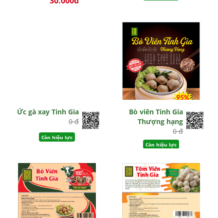
30.000đ
0 đ
Còn hiệu lực
Ức gà xay Tinh Gia
Bò viên Tinh Gia
0 đ
Thượng hạng
0 đ
Còn hiệu lực
Còn hiệu lực