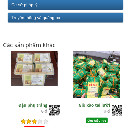
Cơ sở pháp lý
Truyền thông và quảng bá
Các sản phẩm khác
Đậu phụ trắng
Giò xào tai lưỡi
0 đ
0 đ
Còn hiệu lực
Hết hiệu lực