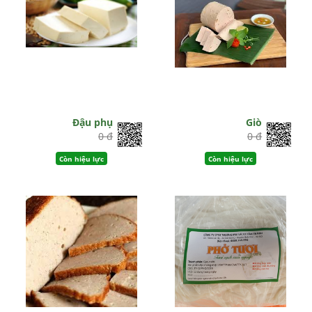
Đậu phụ
Giò
0 đ
0 đ
Còn hiệu lực
Còn hiệu lực