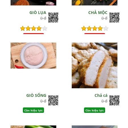
GIÒ LỤA
CHẢ MỘC
0 đ
0 đ
Hết hiệu lực
Hết hiệu lực
GIÒ SỐNG
Chả cá
0 đ
0 đ
Còn hiệu lực
Còn hiệu lực