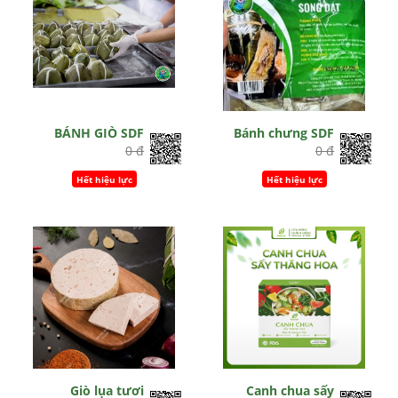
BÁNH GIÒ SDF
Bánh chưng SDF
0 đ
0 đ
Hết hiệu lực
Hết hiệu lực
Giò lụa tươi
Canh chua sấy