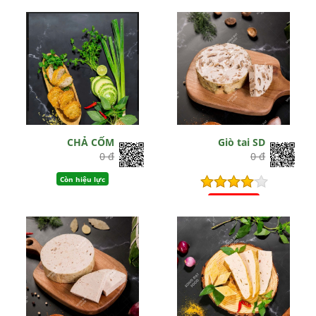
CHẢ CỐM
Giò tai SD
0 đ
0 đ
Còn hiệu lực
Hết hiệu lực