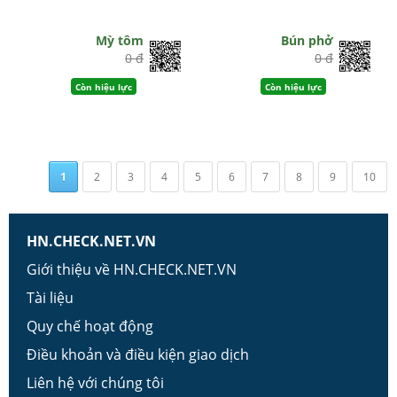
Mỳ tôm
Bún phở
0 đ
0 đ
Còn hiệu lực
Còn hiệu lực
1
2
3
4
5
6
7
8
9
10
HN.CHECK.NET.VN
Giới thiệu về HN.CHECK.NET.VN
Tài liệu
Quy chế hoạt động
Điều khoản và điều kiện giao dịch
Liên hệ với chúng tôi