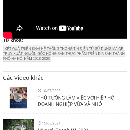
Từ khóa:
KẾT QUẢ TRIỂN KHAI HỆ THỐNG THÔNG TIN ĐIỆN TỬ SỬ DỤNG MÃ QR
TRUY XUẤT NGUỒN GỐC NÔNG SẢN THỰC PHẨM TRÊN ĐỊA BÀN THÀNH
PHỐ HÀ NỘI NĂM 2018-2020
Các Video khác
10/07/2023
THỦ TƯỚNG LÀM VIỆC VỚI HIỆP HỘI
DOANH NGHIỆP VỪA VÀ NHỎ
15/06/2021