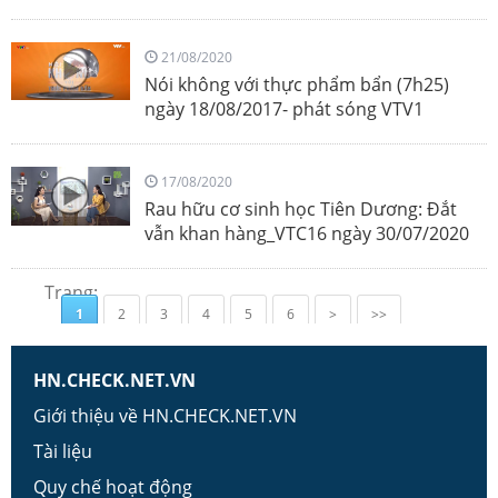
21/08/2020
Nói không với thực phẩm bẩn (7h25)
ngày 18/08/2017- phát sóng VTV1
17/08/2020
Rau hữu cơ sinh học Tiên Dương: Đắt
vẫn khan hàng_VTC16 ngày 30/07/2020
Trang:
1
2
3
4
5
6
>
>>
HN.CHECK.NET.VN
Giới thiệu về HN.CHECK.NET.VN
Tài liệu
Quy chế hoạt động