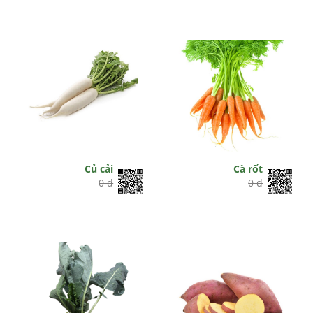
Củ cải
Cà rốt
0 đ
0 đ