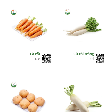
Cà rốt
Củ cải trắng
0 đ
0 đ