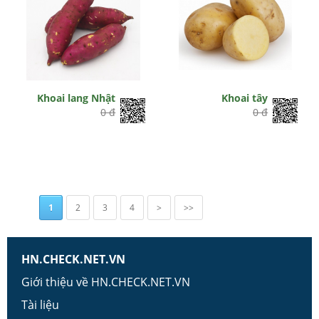
Khoai lang Nhật
Khoai tây
0 đ
0 đ
1
2
3
4
>
>>
HN.CHECK.NET.VN
Giới thiệu về HN.CHECK.NET.VN
Tài liệu