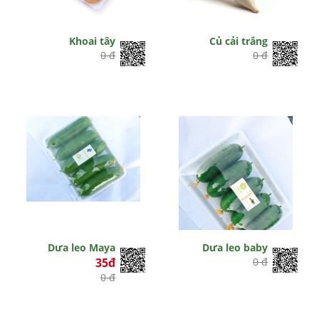
Khoai tây
Củ cải trắng
0 đ
0 đ
Dưa leo Maya
Dưa leo baby
35đ
0 đ
0 đ