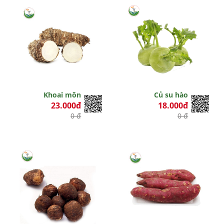
Khoai môn
Củ su hào
23.000đ
18.000đ
0 đ
0 đ