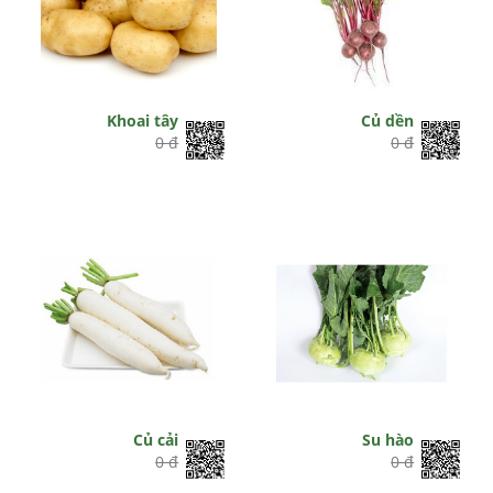
Khoai tây
Củ dền
0 đ
0 đ
Củ cải
Su hào
0 đ
0 đ