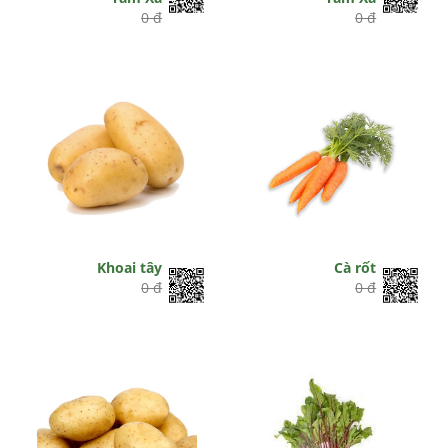
0 đ
0 đ
Khoai tây
Cà rốt
0 đ
0 đ