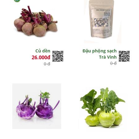
Củ dền
Đậu phộng sạch
26.000đ
Trà Vinh
0 đ
0 đ