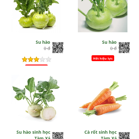
Su hào
Su hào
0 đ
0 đ
Hết hiệu lực
Hết hiệu lực
Su hào sinh học
Cà rốt sinh học
Tàm Xá
Tàm Xá