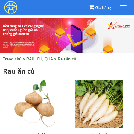
Giỏ hàng
Togg
navi
Trang chủ
>
RAU, CỦ, QUẢ
>
Rau ăn củ
Rau ăn củ