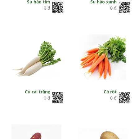
Su hào tím
Su hào xanh
0 đ
0 đ
Củ cải trắng
Cà rốt
0 đ
0 đ