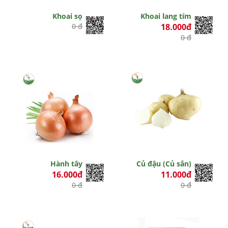
Khoai sọ
Khoai lang tím
0 đ
18.000đ
0 đ
Hành tây
Củ đậu (Củ sắn)
16.000đ
11.000đ
0 đ
0 đ