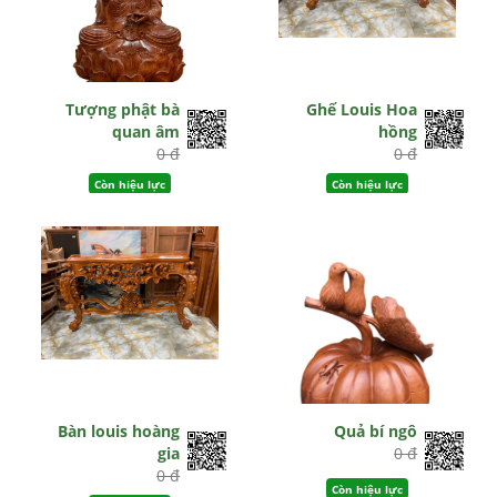
Tượng phật bà
Ghế Louis Hoa
quan âm
hồng
0 đ
0 đ
Còn hiệu lực
Còn hiệu lực
Bàn louis hoàng
Quả bí ngô
gia
0 đ
0 đ
Còn hiệu lực