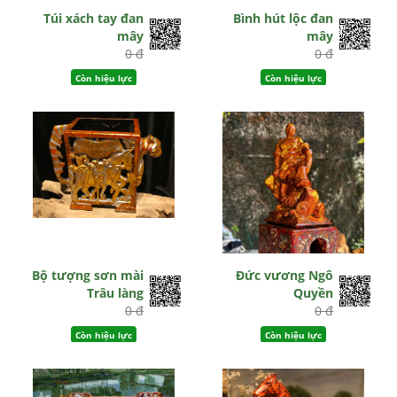
Túi xách tay đan
Bình hút lộc đan
mây
mây
0 đ
0 đ
Còn hiệu lực
Còn hiệu lực
Bộ tượng sơn mài
Đức vương Ngô
Trâu làng
Quyền
0 đ
0 đ
Còn hiệu lực
Còn hiệu lực