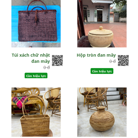
Túi xách chữ nhật
Hộp tròn đan mây
đan mây
0 đ
0 đ
Còn hiệu lực
Còn hiệu lực