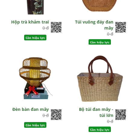
Hộp trà khảm trai
Túi vuông đáy đan
0 đ
mây
0 đ
Còn hiệu lực
Còn hiệu lực
Đèn bàn đan mây
Bộ túi đan mây -
0 đ
túi lớn
0 đ
Còn hiệu lực
Còn hiệu lực