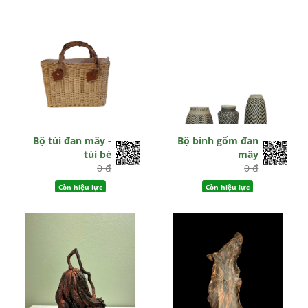
Bộ túi đan mây -
Bộ bình gốm đan
túi bé
mây
0 đ
0 đ
Còn hiệu lực
Còn hiệu lực