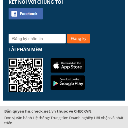
KẾT NỐI VỚI CHÚNG TÔI
TẢI PHẦN MỀM
Bản quyền hn.check.net.vn thuộc về CHECKVN.
Đơn vị vận hành Hệ thống: Trung tâm Doanh nghiệp Hội nhập và phát
triển.