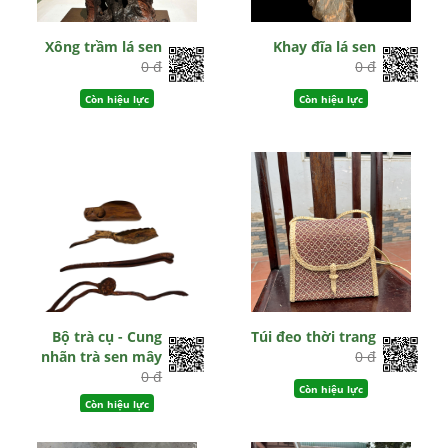
Xông trầm lá sen
Khay đĩa lá sen
0 đ
0 đ
Còn hiệu lực
Còn hiệu lực
Bộ trà cụ - Cung
Túi đeo thời trang
nhãn trà sen mây
0 đ
0 đ
Còn hiệu lực
Còn hiệu lực