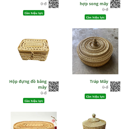
0 đ
hợp song mây
0 đ
Còn hiệu lực
Còn hiệu lực
Hộp đựng đồ bằng
Tráp Mây
mây
0 đ
0 đ
Còn hiệu lực
Còn hiệu lực