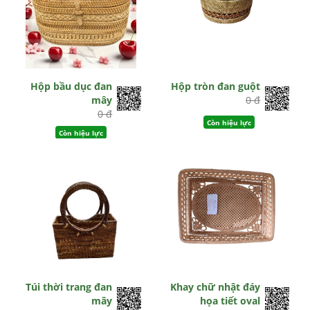
Hộp bầu dục đan
Hộp tròn đan guột
mây
0 đ
0 đ
Còn hiệu lực
Còn hiệu lực
Túi thời trang đan
Khay chữ nhật đáy
mây
họa tiết oval