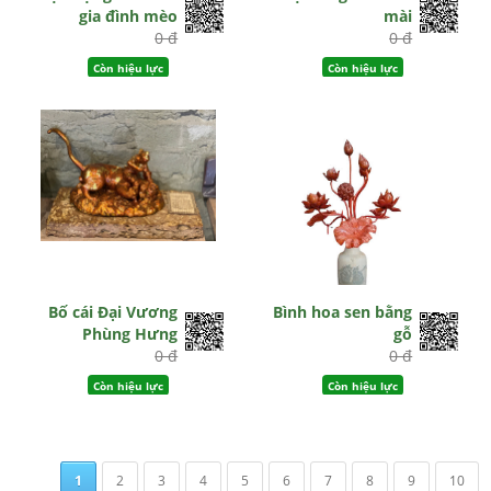
gia đình mèo
mài
0 đ
0 đ
Còn hiệu lực
Còn hiệu lực
Bố cái Đại Vương
Bình hoa sen bằng
Phùng Hưng
gỗ
0 đ
0 đ
Còn hiệu lực
Còn hiệu lực
1
2
3
4
5
6
7
8
9
10