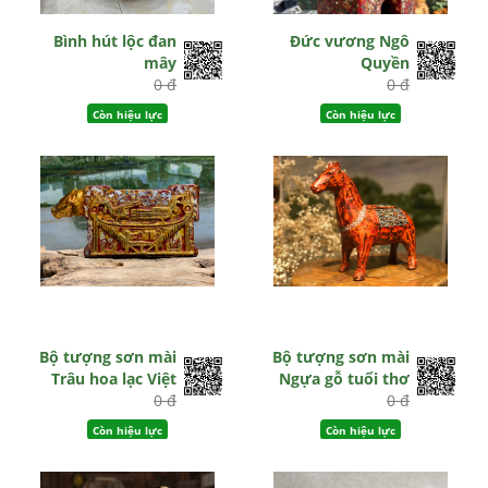
Bình hút lộc đan
Đức vương Ngô
mây
Quyền
0 đ
0 đ
Còn hiệu lực
Còn hiệu lực
Bộ tượng sơn mài
Bộ tượng sơn mài
Trâu hoa lạc Việt
Ngựa gỗ tuổi thơ
0 đ
0 đ
Còn hiệu lực
Còn hiệu lực