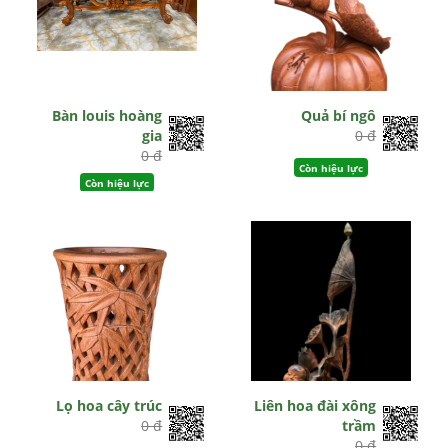
Bàn louis hoàng
Quả bí ngô
gia
0 đ
0 đ
Còn hiệu lực
Còn hiệu lực
Lọ hoa cây trúc
Liên hoa đài xông
0 đ
trầm
0 đ