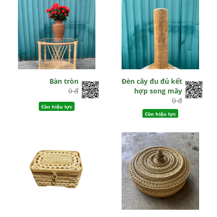
Bàn tròn
Đèn cây đu đủ kết
0 đ
hợp song mây
0 đ
Còn hiệu lực
Còn hiệu lực