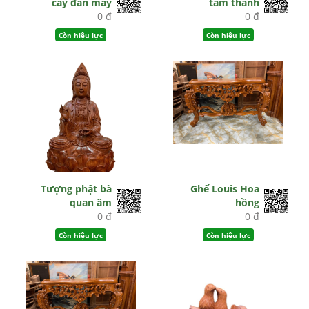
cây đan mây
tam thánh
0 đ
0 đ
Còn hiệu lực
Còn hiệu lực
Tượng phật bà
Ghế Louis Hoa
quan âm
hồng
0 đ
0 đ
Còn hiệu lực
Còn hiệu lực