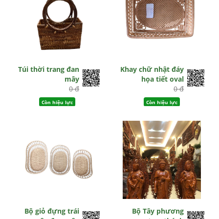
Túi thời trang đan
Khay chữ nhật đáy
mây
họa tiết oval
0 đ
0 đ
Còn hiệu lực
Còn hiệu lực
Bộ giỏ đựng trái
Bộ Tây phương