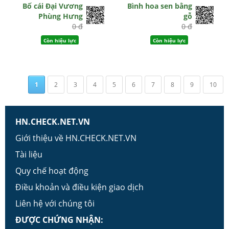
Bố cái Đại Vương
Bình hoa sen bằng
Phùng Hưng
gỗ
0 đ
0 đ
Còn hiệu lực
Còn hiệu lực
1
2
3
4
5
6
7
8
9
10
HN.CHECK.NET.VN
Giới thiệu về HN.CHECK.NET.VN
Tài liệu
Quy chế hoạt động
Điều khoản và điều kiện giao dịch
Liên hệ với chúng tôi
ĐƯỢC CHỨNG NHẬN: