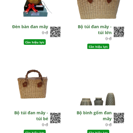
Đèn bàn đan mây
Bộ túi đan mây -
0 đ
túi lớn
0 đ
Còn hiệu lực
Còn hiệu lực
Bộ túi đan mây -
Bộ bình gốm đan
túi bé
mây
0 đ
0 đ
Còn hiệu lực
Còn hiệu lực