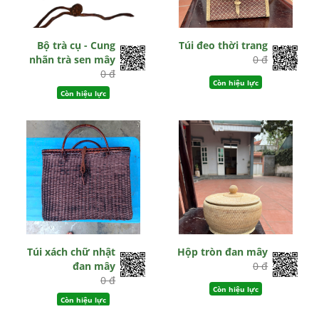
Bộ trà cụ - Cung
Túi đeo thời trang
nhãn trà sen mây
0 đ
0 đ
Còn hiệu lực
Còn hiệu lực
Túi xách chữ nhật
Hộp tròn đan mây
đan mây
0 đ
0 đ
Còn hiệu lực
Còn hiệu lực