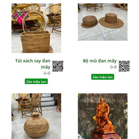
Túi xách tay đan
Bộ mũ đan mây
mây
0 đ
0 đ
Còn hiệu lực
Còn hiệu lực