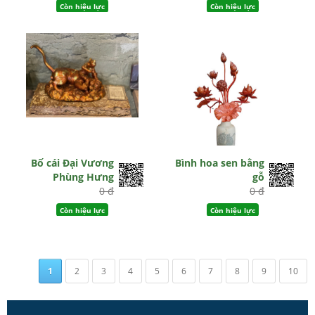
Còn hiệu lực
Còn hiệu lực
Bố cái Đại Vương
Bình hoa sen bằng
Phùng Hưng
gỗ
0 đ
0 đ
Còn hiệu lực
Còn hiệu lực
1
2
3
4
5
6
7
8
9
10