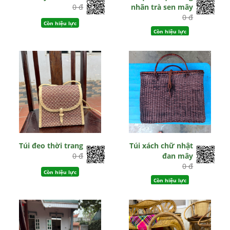
0 đ
nhãn trà sen mây
0 đ
Còn hiệu lực
Còn hiệu lực
Túi đeo thời trang
Túi xách chữ nhật
0 đ
đan mây
0 đ
Còn hiệu lực
Còn hiệu lực