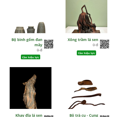
Bộ bình gốm đan
Xông trầm lá sen
mây
0 đ
0 đ
Còn hiệu lực
Còn hiệu lực
Khay đĩa lá sen
Bộ trà cụ - Cung