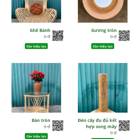
Ghế Bành
Gương tròn
0 đ
0 đ
Còn hiệu lực
Còn hiệu lực
Bàn tròn
Đèn cây đu đủ kết
0 đ
hợp song mây
0 đ
Còn hiệu lực