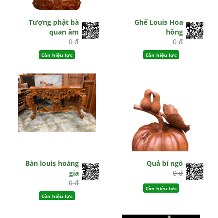
Tượng phật bà
Ghế Louis Hoa
quan âm
hồng
0 đ
0 đ
Còn hiệu lực
Còn hiệu lực
Bàn louis hoàng
Quả bí ngô
gia
0 đ
0 đ
Còn hiệu lực
Còn hiệu lực