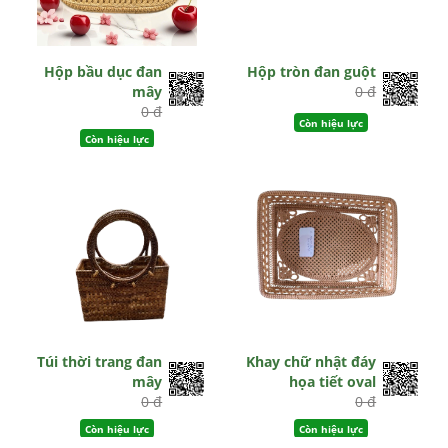
Hộp bầu dục đan
Hộp tròn đan guột
mây
0 đ
0 đ
Còn hiệu lực
Còn hiệu lực
Túi thời trang đan
Khay chữ nhật đáy
mây
họa tiết oval
0 đ
0 đ
Còn hiệu lực
Còn hiệu lực