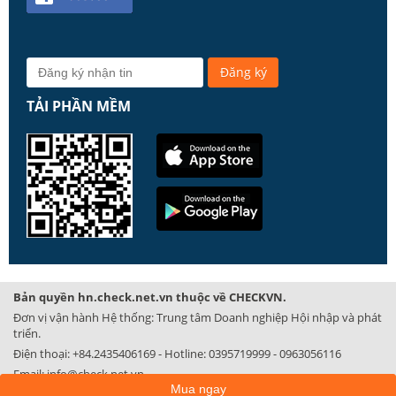
TẢI PHẦN MỀM
Bản quyền hn.check.net.vn thuộc về CHECKVN.
Đơn vị vận hành Hệ thống: Trung tâm Doanh nghiệp Hội nhập và phát
triển.
Điện thoại:
+84.2435406169
- Hotline:
0395719999
-
0963056116
Email:
info@check.net.vn