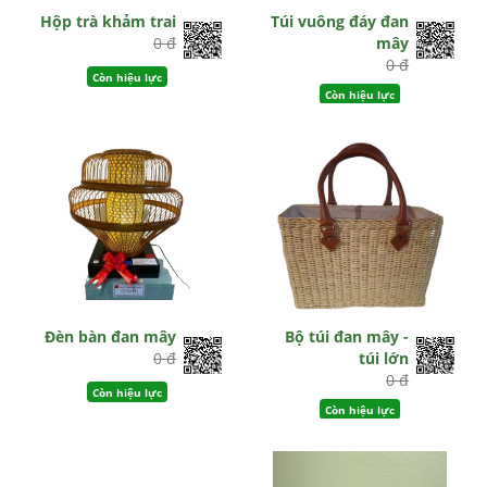
Hộp trà khảm trai
Túi vuông đáy đan
0 đ
mây
0 đ
Còn hiệu lực
Còn hiệu lực
Đèn bàn đan mây
Bộ túi đan mây -
0 đ
túi lớn
0 đ
Còn hiệu lực
Còn hiệu lực