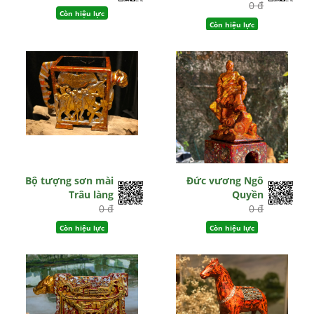
0 đ
Còn hiệu lực
Còn hiệu lực
Bộ tượng sơn mài
Đức vương Ngô
Trâu làng
Quyền
0 đ
0 đ
Còn hiệu lực
Còn hiệu lực