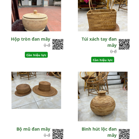
Hộp tròn đan mây
Túi xách tay đan
0 đ
mây
0 đ
Còn hiệu lực
Còn hiệu lực
Bộ mũ đan mây
Bình hút lộc đan
0 đ
mây