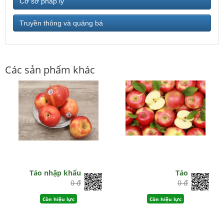
Cơ sở pháp lý
Truyền thông và quảng bá
Các sản phẩm khác
Táo nhập khẩu
Táo
0 đ
0 đ
Còn hiệu lực
Còn hiệu lực