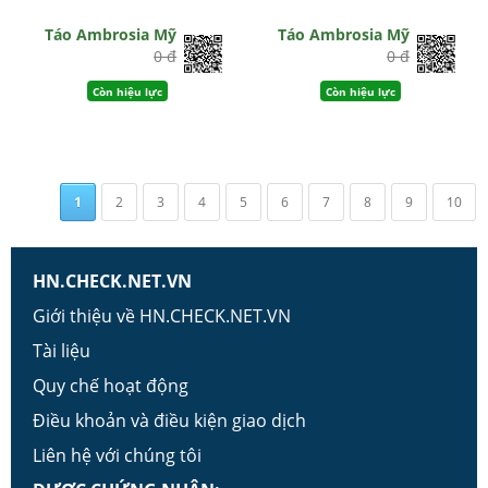
Táo Ambrosia Mỹ
Táo Ambrosia Mỹ
0 đ
0 đ
Còn hiệu lực
Còn hiệu lực
1
2
3
4
5
6
7
8
9
10
HN.CHECK.NET.VN
Giới thiệu về HN.CHECK.NET.VN
Tài liệu
Quy chế hoạt động
Điều khoản và điều kiện giao dịch
Liên hệ với chúng tôi