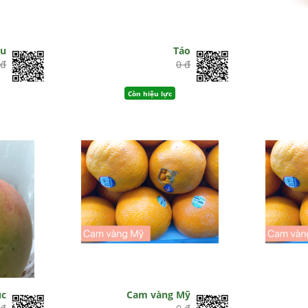
ẩu
Táo
 đ
0 đ
Còn hiệu lực
úc
Cam vàng Mỹ