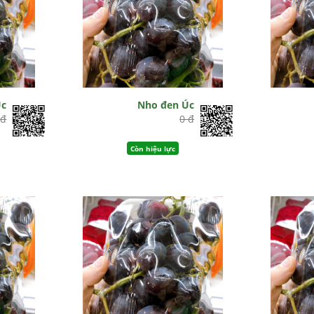
Úc
Nho đen Úc
 đ
0 đ
Còn hiệu lực