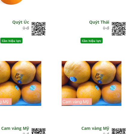
Quýt Úc
Quýt Thái
0 đ
0 đ
Còn hiệu lực
Còn hiệu lực
Cam vàng Mỹ
Cam vàng Mỹ