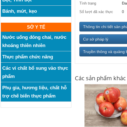
Tình trạng
Đa
Bánh, mứt, kẹo
Số lượt đã xác thực
0
Thông tin chi tiết sản p
SỞ Y TẾ
Nước uống đóng chai, nước
Cơ sở pháp lý
khoáng thiên nhiên
Truyền thông và quảng 
Thực phẩm chức năng
Các vi chất bổ sung vào thực
phẩm
Các sản phẩm khác
Phụ gia, hương liệu, chất hỗ
trợ chế biến thực phẩm