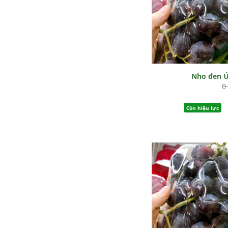
Nho đen 
0
Còn hiệu lực