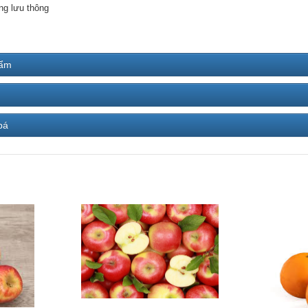
ng lưu thông
hẩm
bá