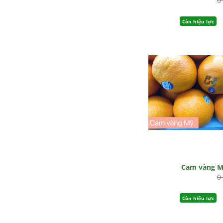
0
Còn hiệu lực
Cam vàng 
0
Còn hiệu lực