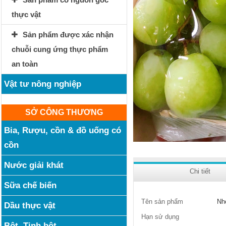
thực vật
Sản phẩm được xác nhận
chuỗi cung ứng thực phẩm
an toàn
Vật tư nông nghiệp
SỞ CÔNG THƯƠNG
Bia, Rượu, cồn & đồ uống có
cồn
Nước giải khát
Chi tiết
Sữa chế biến
Tên sản phẩm
Nh
Dầu thực vật
Hạn sử dụng
Bột, Tinh bột