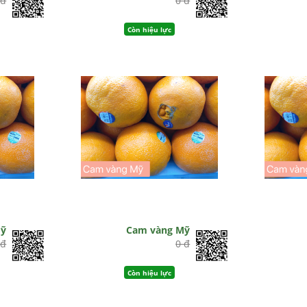
 đ
0 đ
Còn hiệu lực
Mỹ
Cam vàng Mỹ
 đ
0 đ
Còn hiệu lực