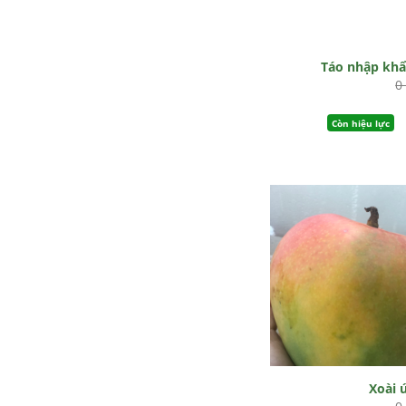
Táo nhập kh
0
Còn hiệu lực
Xoài 