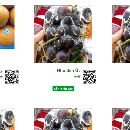
Mỹ
Nho đen Úc
 đ
0 đ
Còn hiệu lực