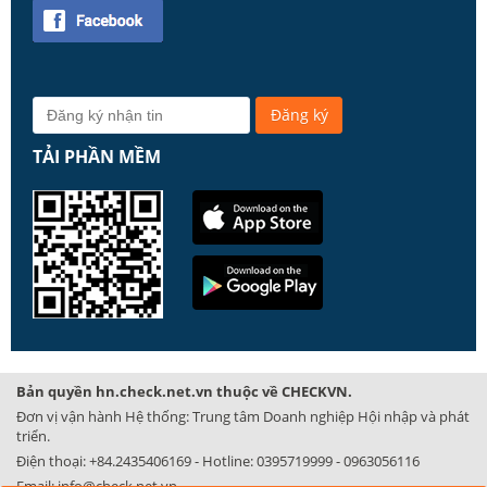
TẢI PHẦN MỀM
Bản quyền hn.check.net.vn thuộc về CHECKVN.
Đơn vị vận hành Hệ thống: Trung tâm Doanh nghiệp Hội nhập và phát
triển.
Điện thoại:
+84.2435406169
- Hotline:
0395719999
-
0963056116
Email:
info@check.net.vn