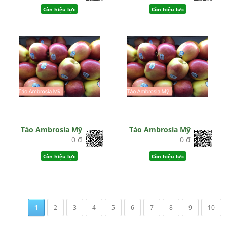
Còn hiệu lực
Còn hiệu lực
Táo Ambrosia Mỹ
Táo Ambrosia Mỹ
0 đ
0 đ
Còn hiệu lực
Còn hiệu lực
1
2
3
4
5
6
7
8
9
10