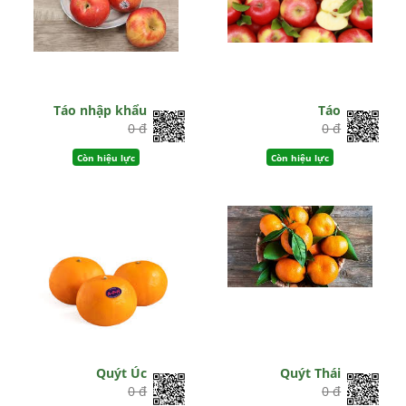
Táo nhập khẩu
Táo
0 đ
0 đ
Còn hiệu lực
Còn hiệu lực
Quýt Úc
Quýt Thái
0 đ
0 đ