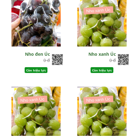
Nho đen Úc
Nho xanh Úc
0 đ
0 đ
Còn hiệu lực
Còn hiệu lực