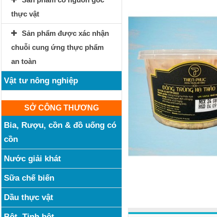
thực vật
Sản phẩm được xác nhận
chuỗi cung ứng thực phẩm
an toàn
Vật tư nông nghiệp
SỞ CÔNG THƯƠNG
Bia, Rượu, cồn & đồ uống có
cồn
Nước giải khát
Sữa chế biến
Dầu thực vật
Bột, Tinh bột