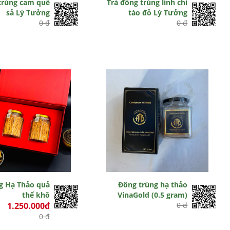
trùng cam quế
Trà đông trùng linh chi
sả Lý Tưởng
táo đỏ Lý Tưởng
0 đ
0 đ
g Hạ Thảo quả
Đông trùng hạ thảo
thể khô
VinaGold (0.5 gram)
1.250.000đ
0 đ
0 đ