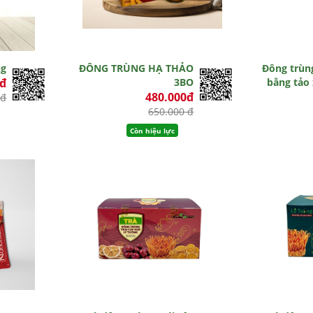
ng
ĐÔNG TRÙNG HẠ THẢO
Đông trùn
0đ
3BO
bằng tảo 
480.000đ
 đ
650.000 đ
Còn hiệu lực