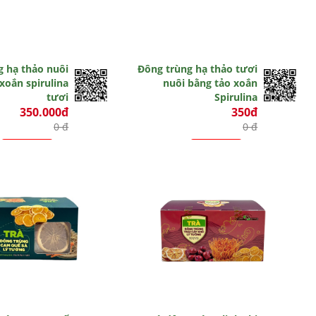
g hạ thảo nuôi
Đông trùng hạ thảo tươi
xoắn spirulina
nuôi bằng tảo xoắn
tươi
Spirulina
350.000đ
350đ
0 đ
0 đ
Hết hiệu lực
Hết hiệu lực