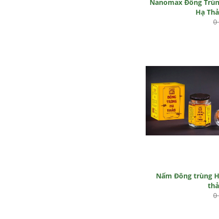
Nanomax Đông Trù
Hạ Th
0
Nấm Đông trùng 
th
0