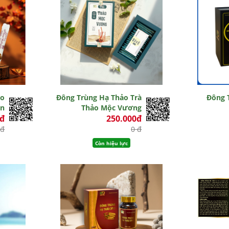
ảo
Đông Trùng Hạ Thảo Trà
Đông 
en
Thảo Mộc Vương
0đ
250.000đ
 đ
0 đ
Còn hiệu lực