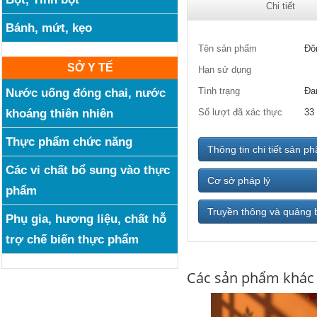
Chi tiết
Bánh, mứt, kẹo
Tên sản phẩm
Đô
SỞ Y TẾ
Hạn sử dụng
Tình trạng
Đa
Nước uống đóng chai, nước
khoáng thiên nhiên
Số lượt đã xác thực
33
Thực phẩm chức năng
Thông tin chi tiết sản p
Các vi chất bổ sung vào thực
Cơ sở pháp lý
phẩm
Truyền thông và quảng 
Phụ gia, hương liệu, chất hỗ
trợ chế biến thực phẩm
Các sản phẩm khác