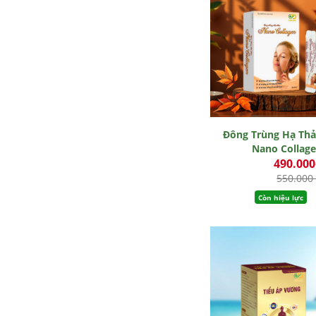
Đông Trùng Hạ Th
Nano Collag
490.00
550.000
Còn hiệu lực