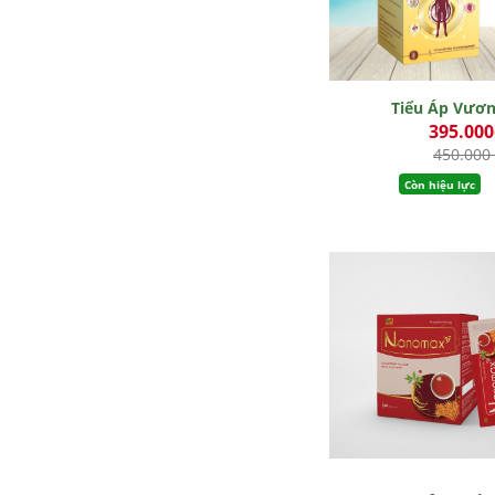
Tiểu Áp Vươ
395.00
450.000
Còn hiệu lực