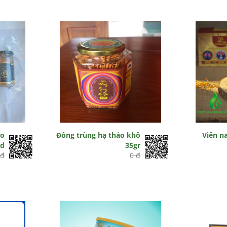
ảo
Đông trùng hạ thảo khô
Viên n
ld
35gr
 đ
0 đ