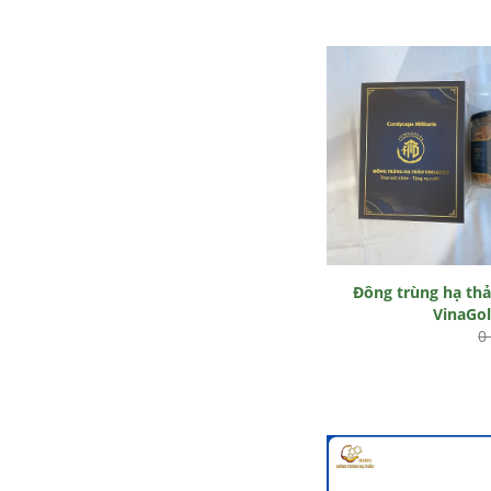
Đông trùng hạ th
VinaGo
0