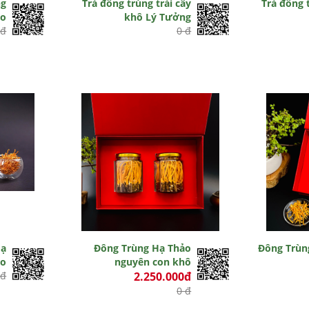
ng
Trà đông trùng trái cây
Trà đông 
ảo
khô Lý Tưởng
 đ
0 đ
Hạ
Đông Trùng Hạ Thảo
Đông Trùn
ảo
nguyên con khô
 đ
2.250.000đ
0 đ