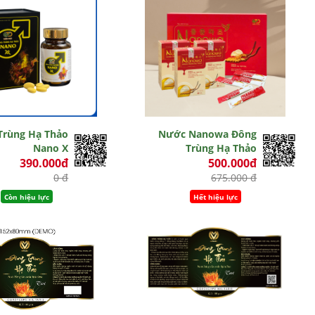
Trùng Hạ Thảo
Nước Nanowa Đông
Nano X
Trùng Hạ Thảo
390.000đ
500.000đ
0 đ
675.000 đ
Còn hiệu lực
Hết hiệu lực