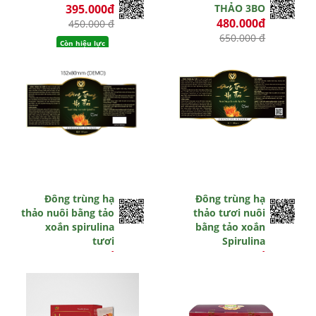
395.000đ
THẢO 3BO
480.000đ
450.000 đ
650.000 đ
Còn hiệu lực
Còn hiệu lực
Đông trùng hạ
Đông trùng hạ
thảo nuôi bằng tảo
thảo tươi nuôi
xoắn spirulina
bằng tảo xoắn
tươi
Spirulina
350.000đ
350đ
0 đ
0 đ
Hết hiệu lực
Hết hiệu lực