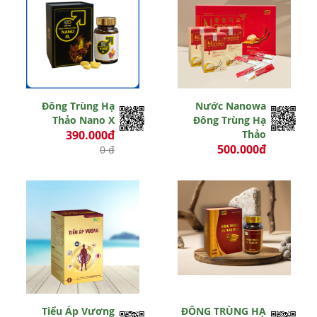
Đông Trùng Hạ
Nước Nanowa
Thảo Nano X
Đông Trùng Hạ
390.000đ
Thảo
500.000đ
0 đ
675.000 đ
Còn hiệu lực
Hết hiệu lực
Tiểu Áp Vương
ĐÔNG TRÙNG HẠ