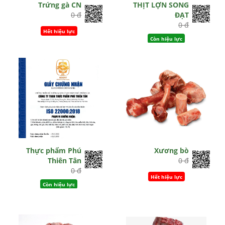
Trứng gà CN
THỊT LỢN SONG
0 đ
ĐẠT
0 đ
Hết hiệu lực
Còn hiệu lực
Thực phẩm Phú
Xương bò
Thiên Tân
0 đ
0 đ
Hết hiệu lực
Còn hiệu lực