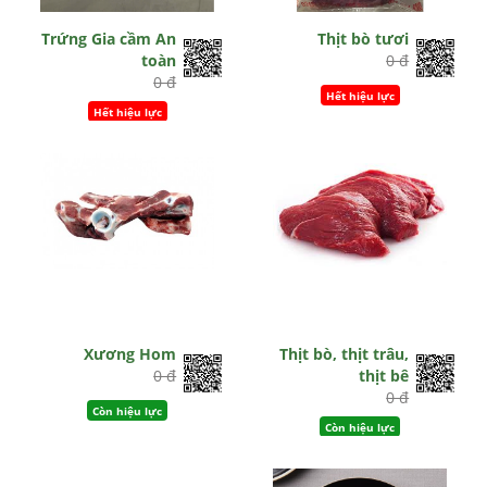
Trứng Gia cầm An
Thịt bò tươi
toàn
0 đ
0 đ
Hết hiệu lực
Hết hiệu lực
Xương Hom
Thịt bò, thịt trâu,
0 đ
thịt bê
0 đ
Còn hiệu lực
Còn hiệu lực