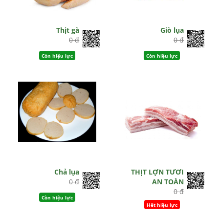
Thịt gà
Giò lụa
0 đ
0 đ
Còn hiệu lực
Còn hiệu lực
Chả lụa
THỊT LỢN TƯƠI
0 đ
AN TOÀN
0 đ
Còn hiệu lực
Hết hiệu lực