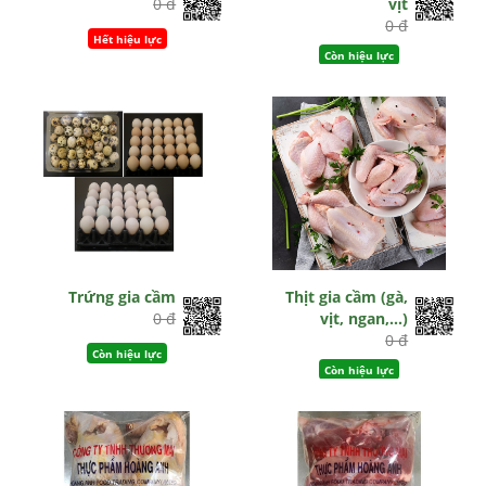
0 đ
vịt
0 đ
Hết hiệu lực
Còn hiệu lực
Trứng gia cầm
Thịt gia cầm (gà,
0 đ
vịt, ngan,...)
0 đ
Còn hiệu lực
Còn hiệu lực