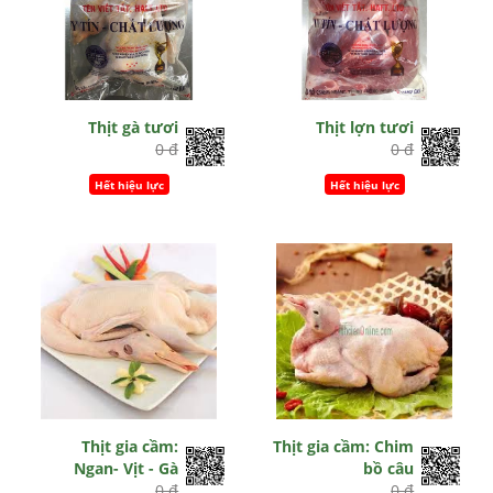
Thịt gà tươi
Thịt lợn tươi
0 đ
0 đ
Hết hiệu lực
Hết hiệu lực
Thịt gia cầm:
Thịt gia cầm: Chim
Ngan- Vịt - Gà
bồ câu
0 đ
0 đ