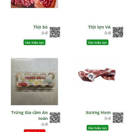
Thịt bò
Thịt lợn VA
0 đ
0 đ
Còn hiệu lực
Còn hiệu lực
Trứng Gia cầm An
Xương Hom
toàn
0 đ
0 đ
Còn hiệu lực