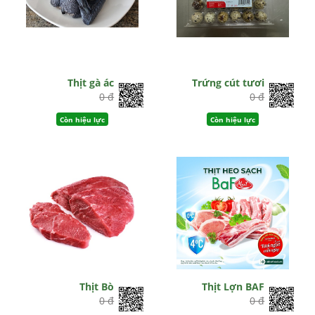
Thịt gà ác
Trứng cút tươi
0 đ
0 đ
Còn hiệu lực
Còn hiệu lực
Thịt Bò
Thịt Lợn BAF
0 đ
0 đ