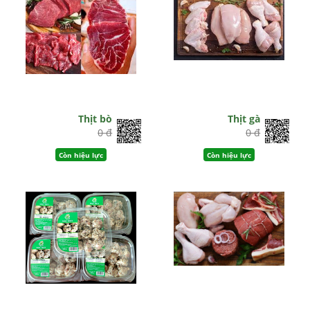
Thịt bò
Thịt gà
0 đ
0 đ
Còn hiệu lực
Còn hiệu lực