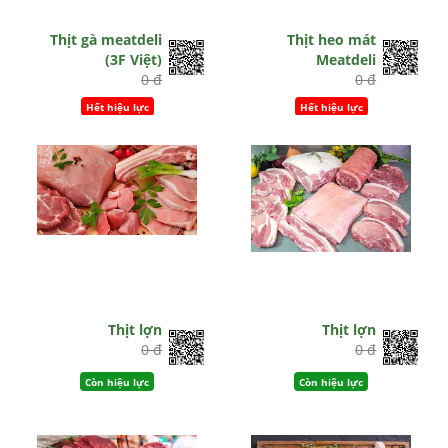
Thịt gà meatdeli
Thịt heo mát
(3F Việt)
Meatdeli
0 đ
0 đ
Hết hiệu lực
Hết hiệu lực
Thịt lợn
Thịt lợn
0 đ
0 đ
Còn hiệu lực
Còn hiệu lực