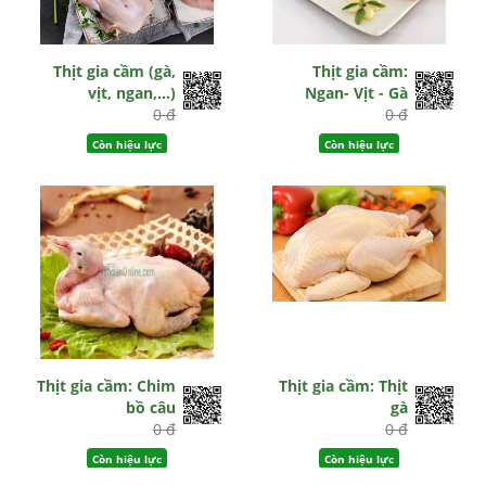
Thịt gia cầm (gà,
Thịt gia cầm:
vịt, ngan,...)
Ngan- Vịt - Gà
0 đ
0 đ
Còn hiệu lực
Còn hiệu lực
Thịt gia cầm: Chim
Thịt gia cầm: Thịt
bồ câu
gà
0 đ
0 đ
Còn hiệu lực
Còn hiệu lực