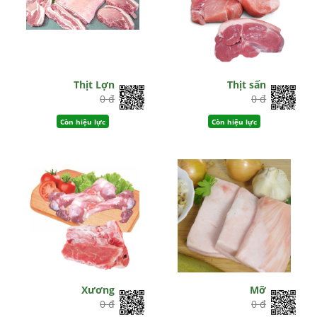
Thịt Lợn
Thịt sấn
0 đ
0 đ
Còn hiệu lực
Còn hiệu lực
Xương
Mỡ
0 đ
0 đ