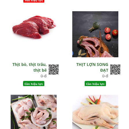
Hết hiệu lực
Thịt bò, thịt trâu,
THỊT LỢN SONG
thịt bê
ĐẠT
0 đ
0 đ
Còn hiệu lực
Còn hiệu lực