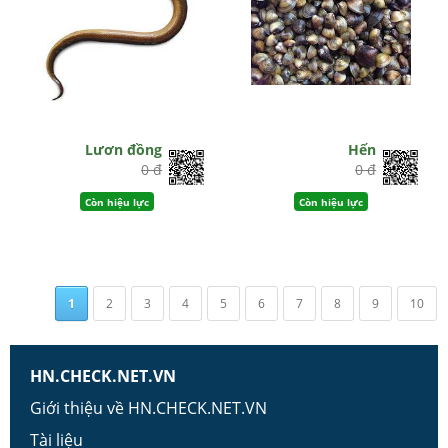
Lươn đồng
Hến
0 đ
0 đ
Còn hiệu lực
Còn hiệu lực
1
2
3
4
5
6
7
8
9
10
HN.CHECK.NET.VN
Giới thiệu về HN.CHECK.NET.VN
Tài liệu