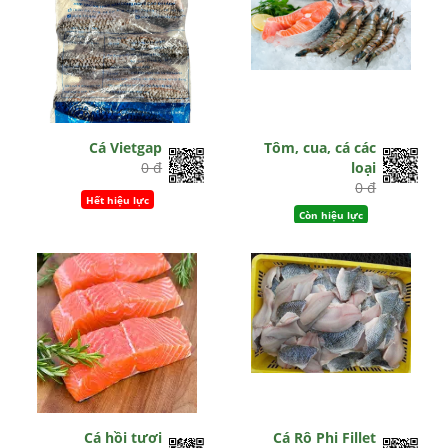
Cá Vietgap
Tôm, cua, cá các
0 đ
loại
0 đ
Hết hiệu lực
Còn hiệu lực
Cá hồi tươi
Cá Rô Phi Fillet