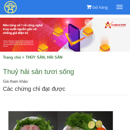
Giỏ hàng
Togg
navi
Trang chủ
>
THỦY SẢN, HẢI SẢN
Thuỷ hải sản tươi sống
Giá tham khảo:
Các chứng chỉ đạt được