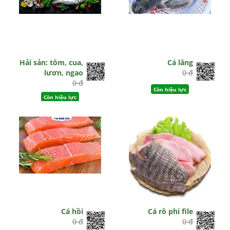
Hải sản: tôm, cua,
Cá lăng
lươn, ngao
0 đ
0 đ
Còn hiệu lực
Còn hiệu lực
Cá hồi
Cá rô phi file
0 đ
0 đ