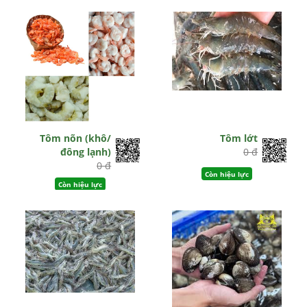
Tôm nõn (khô/
Tôm lớt
đông lạnh)
0 đ
0 đ
Còn hiệu lực
Còn hiệu lực