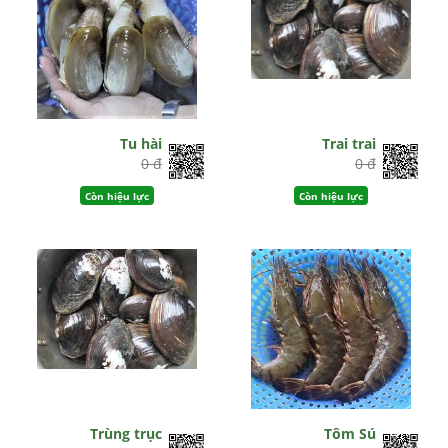
Tu hài
Trai trai
0 đ
0 đ
Còn hiệu lực
Còn hiệu lực
Trùng trục
Tôm Sú