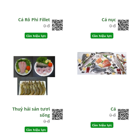
Cá Rô Phi Fillet
Cá nục
0 đ
0 đ
Còn hiệu lực
Còn hiệu lực
Thuỷ hải sản tươi
Cá
sống
0 đ
0 đ
Còn hiệu lực
Còn hiệu lực