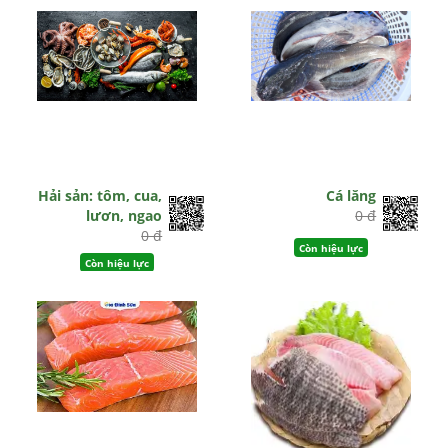
Hải sản: tôm, cua,
Cá lăng
lươn, ngao
0 đ
0 đ
Còn hiệu lực
Còn hiệu lực