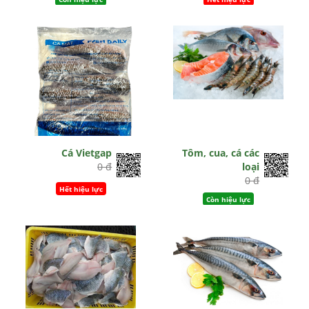
Cá Vietgap
Tôm, cua, cá các
0 đ
loại
0 đ
Hết hiệu lực
Còn hiệu lực