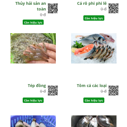
Thủy hải sản an
Cá rô phi phi lê
toàn
0 đ
0 đ
Còn hiệu lực
Còn hiệu lực
Tép đồng
Tôm cá các loại
0 đ
0 đ
Còn hiệu lực
Còn hiệu lực