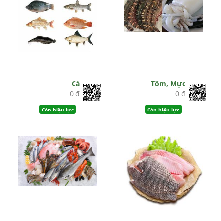
Cá
Tôm, Mực
0 đ
0 đ
Còn hiệu lực
Còn hiệu lực