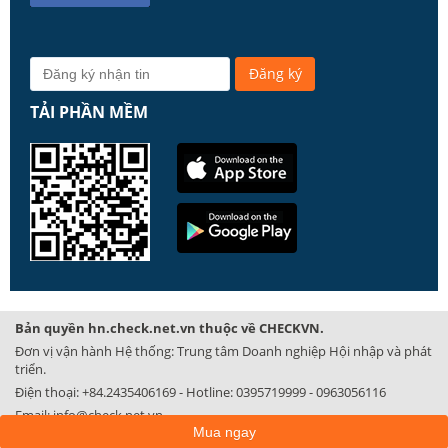
TẢI PHẦN MỀM
Bản quyền hn.check.net.vn thuộc về CHECKVN.
Đơn vị vận hành Hệ thống: Trung tâm Doanh nghiệp Hội nhập và phát
triển.
Điện thoại:
+84.2435406169
- Hotline:
0395719999
-
0963056116
Email:
info@check.net.vn