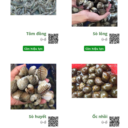
Tôm đồng
Sò lông
0 đ
0 đ
Còn hiệu lực
Còn hiệu lực
Sò huyết
Ốc nhồi
0 đ
0 đ