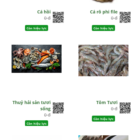
Cá hồi
Cá rô phi file
0 đ
0 đ
Còn hiệu lực
Còn hiệu lực
Thuỷ hải sản tươi
Tôm Tươi
sống
0 đ
0 đ
Còn hiệu lực
Còn hiệu lực