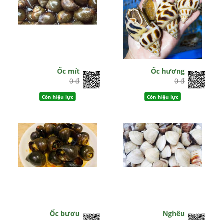
Ốc mít
Ốc hương
0 đ
0 đ
Còn hiệu lực
Còn hiệu lực
Ốc bươu
Nghêu