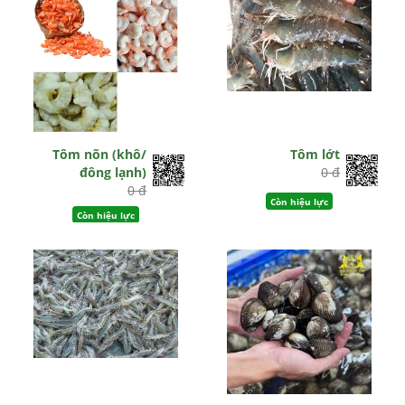
Tôm nõn (khô/
Tôm lớt
đông lạnh)
0 đ
0 đ
Còn hiệu lực
Còn hiệu lực