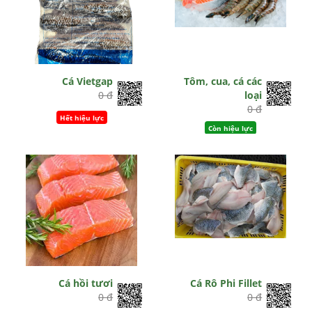
Cá Vietgap
Tôm, cua, cá các
0 đ
loại
0 đ
Hết hiệu lực
Còn hiệu lực
Cá hồi tươi
Cá Rô Phi Fillet
0 đ
0 đ