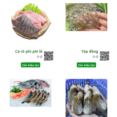
Cá rô phi phi lê
Tép đồng
0 đ
0 đ
Còn hiệu lực
Còn hiệu lực