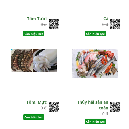
Tôm Tươi
Cá
0 đ
0 đ
Còn hiệu lực
Còn hiệu lực
Tôm, Mực
Thủy hải sản an
0 đ
toàn
0 đ
Còn hiệu lực
Còn hiệu lực