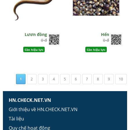
Lươn đồng
Hến
0 đ
0 đ
Còn hiệu lực
Còn hiệu lực
1
2
3
4
5
6
7
8
9
10
HN.CHECK.NET.VN
Giới thiệu về HN.CHECK.NET.VN
Tài liệu
Quy chế hoạt động