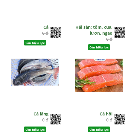
Cá
Hải sản: tôm, cua,
0 đ
lươn, ngao
0 đ
Còn hiệu lực
Còn hiệu lực
Cá lăng
Cá hồi
0 đ
0 đ
Còn hiệu lực
Còn hiệu lực