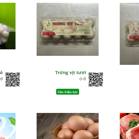
vỏ
Trứng vịt tươi
 đ
0 đ
Còn hiệu lực