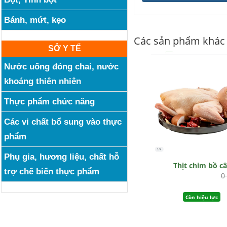
Bánh, mứt, kẹo
Các sản phẩm khác
SỞ Y TẾ
Nước uống đóng chai, nước
khoáng thiên nhiên
Thực phẩm chức năng
Các vi chất bổ sung vào thực
phẩm
Phụ gia, hương liệu, chất hỗ
Thịt chim bồ c
trợ chế biến thực phẩm
0
Còn hiệu lực