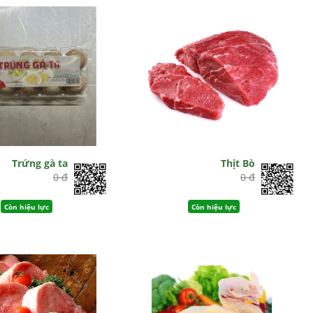
Trứng gà ta
Thịt Bò
0 đ
0 đ
Còn hiệu lực
Còn hiệu lực