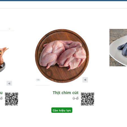
âu
Thịt chim cút
 đ
0 đ
Còn hiệu lực