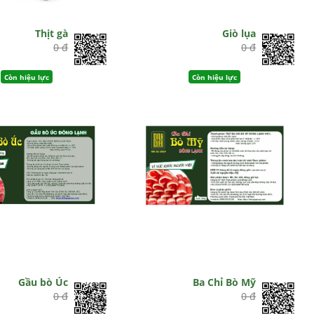
Thịt gà
Giò lụa
0 đ
0 đ
Còn hiệu lực
Còn hiệu lực
Gầu bò Úc
Ba Chỉ Bò Mỹ
0 đ
0 đ