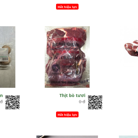
Hết hiệu lực
àn
Thịt bò tươi
 đ
0 đ
Hết hiệu lực