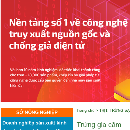
Trang chủ
>
THỊT, TRỨNG S
SỞ NÔNG NGHIỆP
Doanh nghiệp sản xuất kinh
Trứng gia cầm