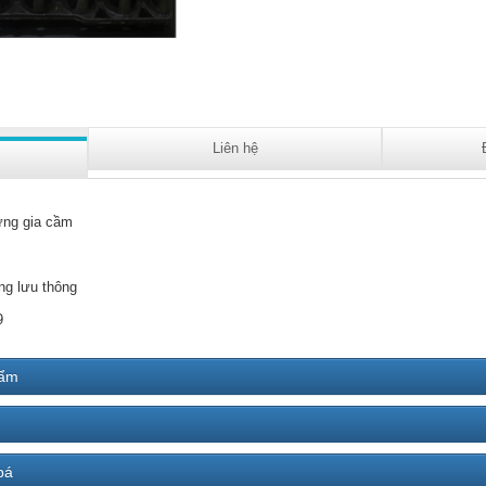
Liên hệ
ứng gia cầm
ng lưu thông
9
hẩm
bá