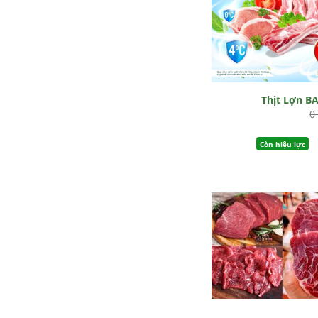
Thịt Lợn B
0
Còn hiệu lực