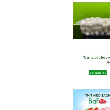
Trứng cút bóc 
0
Còn hiệu lực