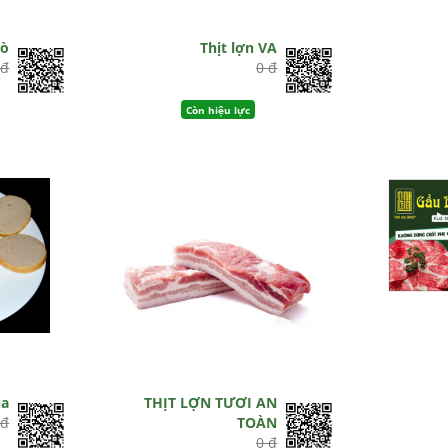
bò
Thịt lợn VA
 đ
0 đ
Còn hiệu lực
ụa
THỊT LỢN TƯƠI AN
 đ
TOÀN
0 đ