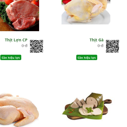
Thịt Lợn CP
Thịt Gà
0 đ
0 đ
Còn hiệu lực
Còn hiệu lực