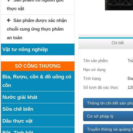
thực vật
Sản phẩm được xác nhận
chuỗi cung ứng thực phẩm
an toàn
Chi tiết
Vật tư nông nghiệp
Tên sản phẩm
Tr
SỞ CÔNG THƯƠNG
Hạn sử dụng
Bia, Rượu, cồn & đồ uống có
Tình trạng
Đa
cồn
Số lượt đã xác thực
12
Nước giải khát
Thông tin chi tiết sản p
Sữa chế biến
Cơ sở pháp lý
Dầu thực vật
Truyền thông và quảng 
Bột, Tinh bột