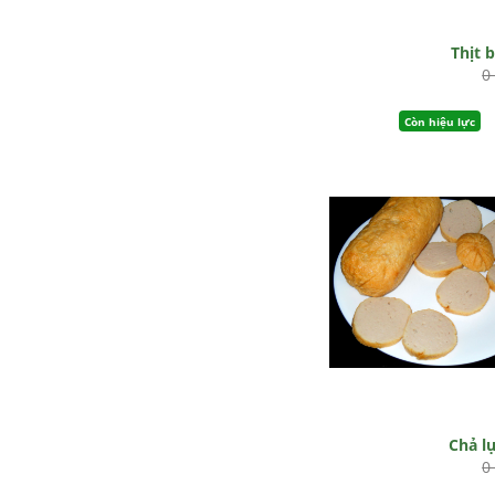
Thịt 
0
Còn hiệu lực
Chả l
0