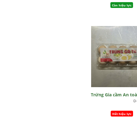
Còn hiệu lực
Trứng Gia cầm An to
0
Hết hiệu lực