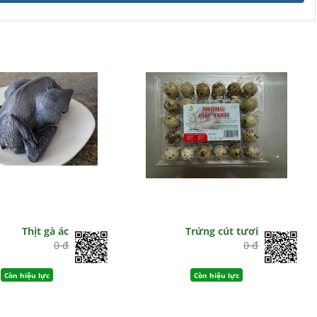
Thịt gà ác
Trứng cút tươi
0 đ
0 đ
Còn hiệu lực
Còn hiệu lực