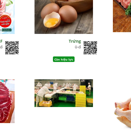
AF
Trứng
 đ
0 đ
Còn hiệu lực