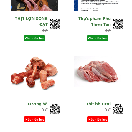
THỊT LỢN SONG
Thực phẩm Phú
ĐẠT
Thiên Tân
0 đ
0 đ
Còn hiệu lực
Còn hiệu lực
Xương bò
Thịt bò tươi
0 đ
0 đ
Hết hiệu lực
Hết hiệu lực