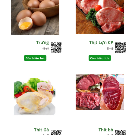
Trứng
Thịt Lợn CP
0 đ
0 đ
Còn hiệu lực
Còn hiệu lực
Thịt Gà
Thịt bò