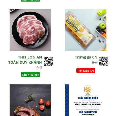
THỊT LỢN AN
Trứng gà CN
TOÀN DUY KHÁNH
0 đ
0 đ
Hết hiệu lực
Còn hiệu lực