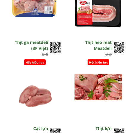
Thịt gà meatdeli
Thịt heo mát
(3F Việt)
Meatdeli
0 đ
0 đ
Hết hiệu lực
Hết hiệu lực
Cật lợn
Thịt lợn