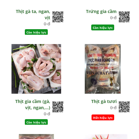
Thịt gà ta, ngan,
Trứng gia cầm
vịt
0 đ
0 đ
Còn hiệu lực
Còn hiệu lực
Thịt gia cầm (gà,
Thịt gà tươi
vịt, ngan,...)
0 đ
0 đ
Hết hiệu lực
Còn hiệu lực