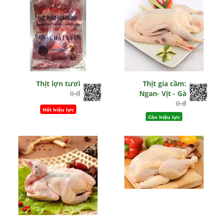
Thịt lợn tươi
Thịt gia cầm:
0 đ
Ngan- Vịt - Gà
0 đ
Hết hiệu lực
Còn hiệu lực