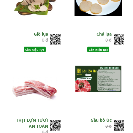
Giò lụa
Chả lụa
0 đ
0 đ
Còn hiệu lực
Còn hiệu lực
THỊT LỢN TƯƠI
Gầu bò Úc
AN TOÀN
0 đ
0 đ