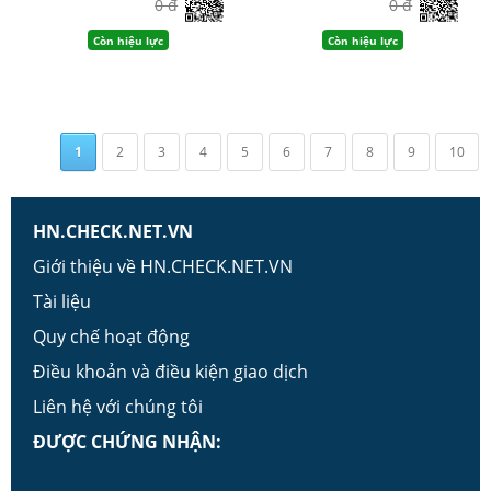
0 đ
0 đ
Còn hiệu lực
Còn hiệu lực
1
2
3
4
5
6
7
8
9
10
HN.CHECK.NET.VN
Giới thiệu về HN.CHECK.NET.VN
Tài liệu
Quy chế hoạt động
Điều khoản và điều kiện giao dịch
Liên hệ với chúng tôi
ĐƯỢC CHỨNG NHẬN: