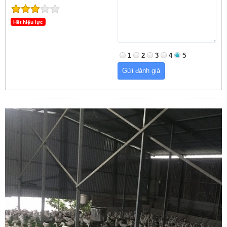
Hết hiệu lực
1
2
3
4
5