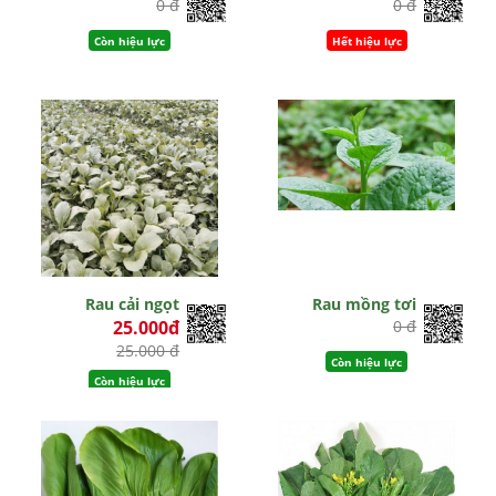
0 đ
0 đ
Còn hiệu lực
Hết hiệu lực
Rau cải ngọt
Rau mồng tơi
25.000đ
0 đ
25.000 đ
Còn hiệu lực
Còn hiệu lực