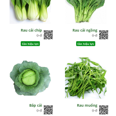
Rau cải chíp
Rau cải ngồng
0 đ
0 đ
Còn hiệu lực
Còn hiệu lực
Bắp cải
Rau muống
0 đ
0 đ