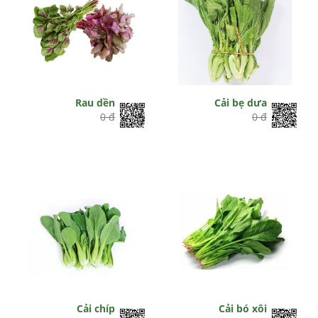
Rau dền
Cải bẹ dưa
0 đ
0 đ
Cải chíp
Cải bó xôi