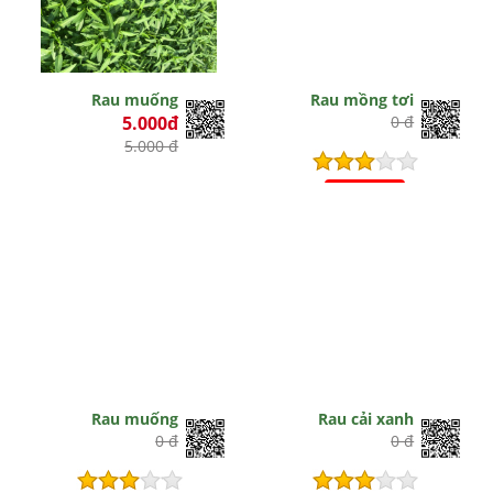
Rau muống
Rau mồng tơi
5.000đ
0 đ
5.000 đ
Hết hiệu lực
Rau muống
Rau cải xanh
0 đ
0 đ