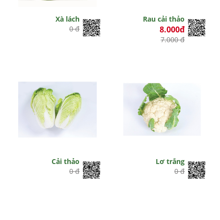
Xà lách
Rau cải thảo
0 đ
8.000đ
7.000 đ
Cải thảo
Lơ trắng
0 đ
0 đ