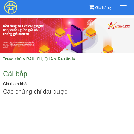
Giỏ hàng
Togg
navi
Trang chủ
>
RAU, CỦ, QUẢ
>
Rau ăn lá
Cải bắp
Giá tham khảo:
Các chứng chỉ đạt được