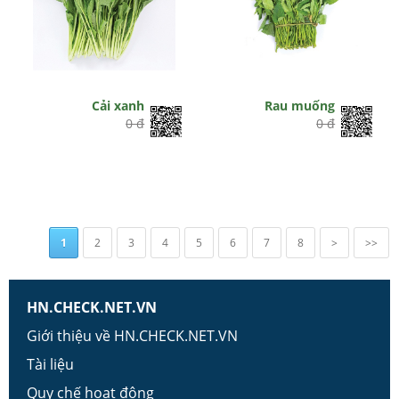
Cải xanh
Rau muống
0 đ
0 đ
1
2
3
4
5
6
7
8
>
>>
HN.CHECK.NET.VN
Giới thiệu về HN.CHECK.NET.VN
Tài liệu
Quy chế hoạt động