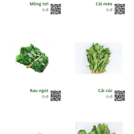
Mồng tơi
Cải mèo
0 đ
0 đ
Rau ngót
Cải cúc
0 đ
0 đ