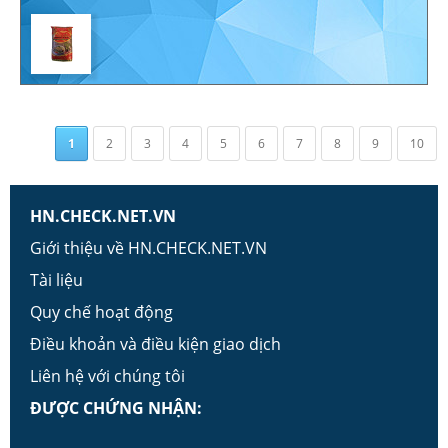
1
2
3
4
5
6
7
8
9
10
HN.CHECK.NET.VN
Giới thiệu về HN.CHECK.NET.VN
Tài liệu
Quy chế hoạt động
Điều khoản và điều kiện giao dịch
Liên hệ với chúng tôi
ĐƯỢC CHỨNG NHẬN: