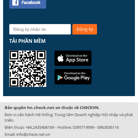
TẢI PHẦN MỀM
Bản quyền hn.check.net.vn thuộc về CHECKVN.
Đơn vị vận hành Hệ thống: Trung tâm Doanh nghiệp Hội nhập và phát
triển.
Điện thoại:
+84.2435406169
- Hotline:
0395719999
-
0963056116
Email:
info@check.net.vn