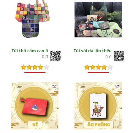
Túi thổ cẩm can ô
Túi vải da lộn thêu
0 đ
0 đ
Hết hiệu lực
Hết hiệu lực