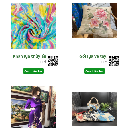
Khăn lụa thủy ấn
Gối lụa vẽ tay.
0 đ
0 đ
Còn hiệu lực
Còn hiệu lực