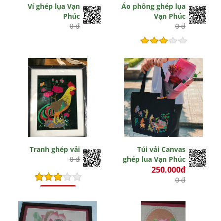
Ví ghép lụa Vạn
Áo phông ghép lụa
Phúc
Vạn Phúc
0 đ
0 đ
Hết hiệu lực
Tranh ghép vải
Túi vải Canvas
0 đ
ghép lua Vạn Phúc
250.000đ
0 đ
Hết hiệu lực
Hết hiệu lực