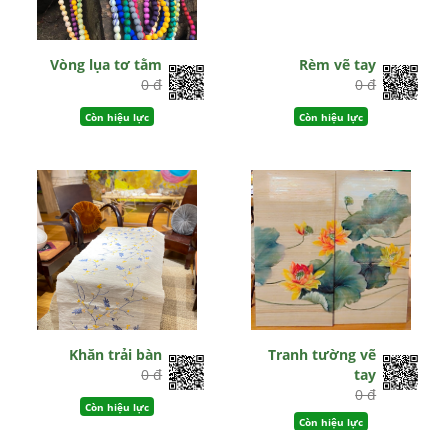
Vòng lụa tơ tằm
Rèm vẽ tay
0 đ
0 đ
Còn hiệu lực
Còn hiệu lực
Khăn trải bàn
Tranh tường vẽ
0 đ
tay
0 đ
Còn hiệu lực
Còn hiệu lực