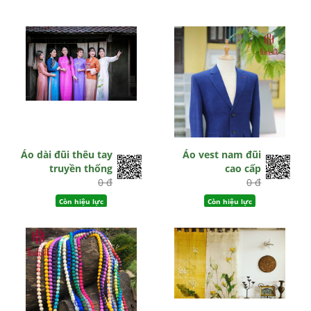
Áo dài đũi thêu tay
Áo vest nam đũi
truyền thống
cao cấp
0 đ
0 đ
Còn hiệu lực
Còn hiệu lực