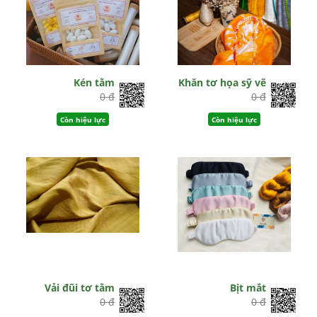
Kén tằm
Khăn tơ họa sỹ vẽ
0 đ
0 đ
Còn hiệu lực
Còn hiệu lực
Vải đũi tơ tằm
Bịt mắt
0 đ
0 đ