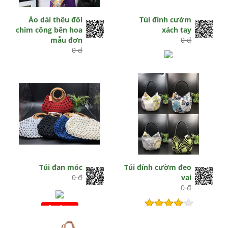
Áo dài thêu đôi
Túi đính cườm
chim công bên hoa
xách tay
mẫu đơn
0 đ
0 đ
Hết hiệu lực
Còn hiệu lực
Túi đan móc
Túi đính cườm đeo
0 đ
vai
0 đ
Hết hiệu lực
Hết hiệu lực