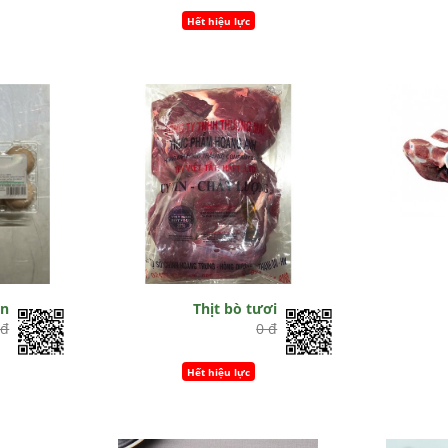
Hết hiệu lực
àn
Thịt bò tươi
 đ
0 đ
Hết hiệu lực