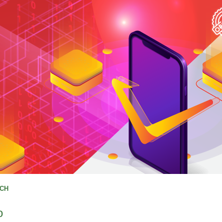
ẠCH
o