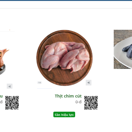
âu
Thịt chim cút
 đ
0 đ
Còn hiệu lực