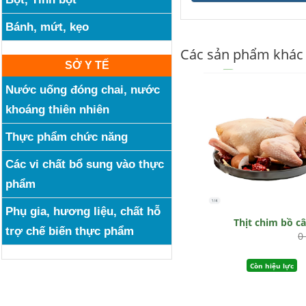
Bánh, mứt, kẹo
Các sản phẩm khác
SỞ Y TẾ
Nước uống đóng chai, nước
khoáng thiên nhiên
Thực phẩm chức năng
Các vi chất bổ sung vào thực
phẩm
Phụ gia, hương liệu, chất hỗ
Thịt chim bồ c
trợ chế biến thực phẩm
0
Còn hiệu lực