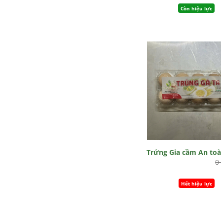
Còn hiệu lực
Trứng Gia cầm An to
0
Hết hiệu lực