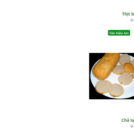
Thịt 
0
Còn hiệu lực
Chả l
0