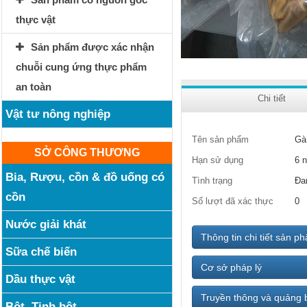
thực vật
Sản phẩm được xác nhận
chuỗi cung ứng thực phẩm
an toàn
Chi tiết
Vật tư nông nghiệp
Tên sản phẩm
Gà
SỞ CÔNG THƯƠNG
Hạn sử dụng
6 
Bia, Rượu, cồn & đồ uống có
Tình trạng
Đa
cồn
Số lượt đã xác thực
0
Nước giải khát
Thông tin chi tiết sản p
Sữa chế biến
Cơ sở pháp lý
Dầu thực vật
Truyền thông và quảng 
Bột, Tinh bột