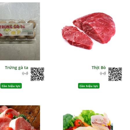
Trứng gà ta
Thịt Bò
0 đ
0 đ
Còn hiệu lực
Còn hiệu lực