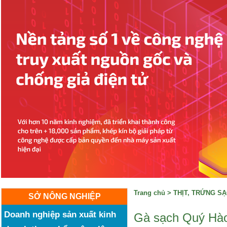
Trang chủ
>
THỊT, TRỨNG S
SỞ NÔNG NGHIỆP
Doanh nghiệp sản xuất kinh
Gà sạch Quý Hà