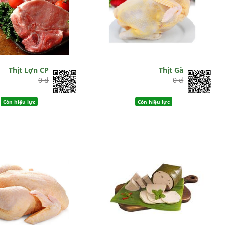
Thịt Lợn CP
Thịt Gà
0 đ
0 đ
Còn hiệu lực
Còn hiệu lực