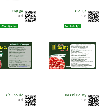
Thịt gà
Giò lụa
0 đ
0 đ
Còn hiệu lực
Còn hiệu lực
Gầu bò Úc
Ba Chỉ Bò Mỹ
0 đ
0 đ