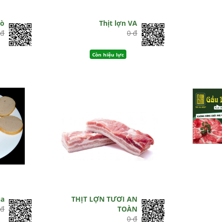
bò
Thịt lợn VA
 đ
0 đ
Còn hiệu lực
ụa
THỊT LỢN TƯƠI AN
 đ
TOÀN
0 đ