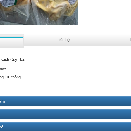
Liên hệ
 sạch Quý Hào
ngày
ng lưu thông
hẩm
bá