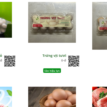
vỏ
Trứng vịt tươi
 đ
0 đ
Còn hiệu lực