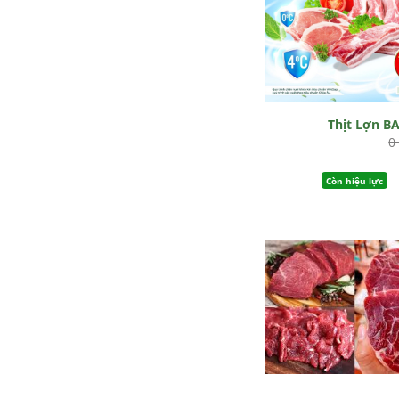
Thịt Lợn B
0
Còn hiệu lực