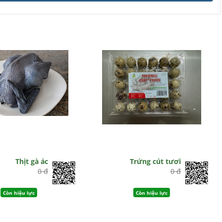
Thịt gà ác
Trứng cút tươi
0 đ
0 đ
Còn hiệu lực
Còn hiệu lực