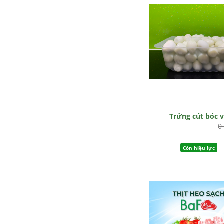
Trứng cút bóc 
0
Còn hiệu lực