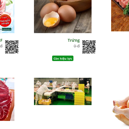
AF
Trứng
 đ
0 đ
Còn hiệu lực