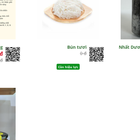
0g
Bún tươi
Nhất Dươ
0đ
0 đ
 đ
Còn hiệu lực