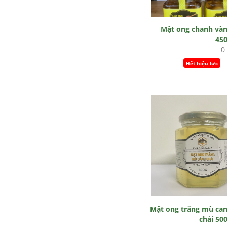
Mật ong chanh và
45
0
Hết hiệu lực
Mật ong trắng mù ca
chải 50