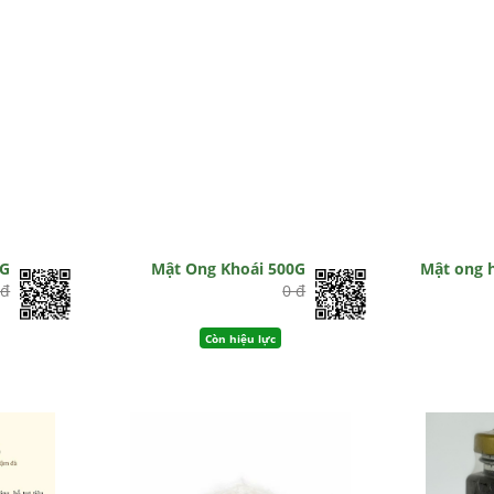
0G
Mật Ong Khoái 500G
Mật ong 
 đ
0 đ
Còn hiệu lực