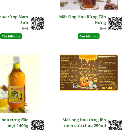
 hoa rừng Nam
Mật Ong Hoa Rừng Tân
Sơn
Hưng
0 đ
0 đ
Còn hiệu lực
Còn hiệu lực
 hoa rừng đặc
Mật ong hoa rừng lên
biệt 1400g
men sữa chua 250ml