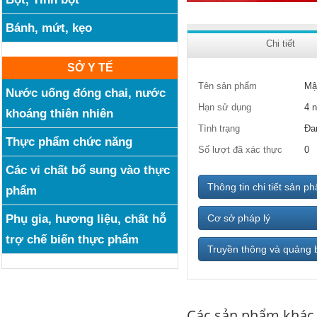
Bánh, mứt, kẹo
Chi tiết
SỞ Y TẾ
Tên sản phẩm
Mậ
Nước uống đóng chai, nước
Hạn sử dụng
4 
khoáng thiên nhiên
Tình trạng
Đa
Thực phẩm chức năng
Số lượt đã xác thực
0
Các vi chất bổ sung vào thực
Thông tin chi tiết sản p
phẩm
Phụ gia, hương liệu, chất hỗ
Cơ sở pháp lý
trợ chế biến thực phẩm
Truyền thông và quảng 
Các sản phẩm khác