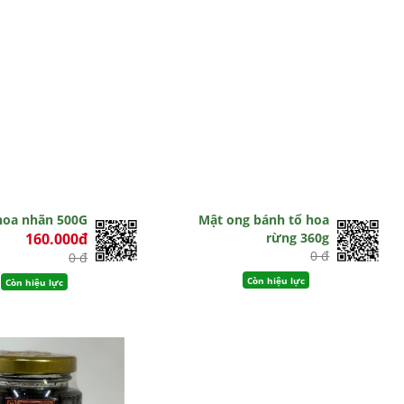
hoa nhãn 500G
Mật ong bánh tổ hoa
160.000đ
rừng 360g
0 đ
0 đ
Còn hiệu lực
Còn hiệu lực