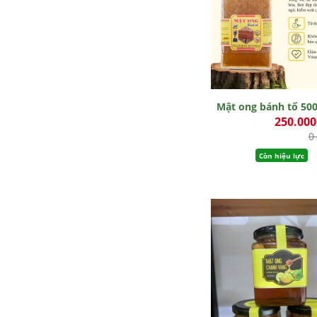
Mật ong bánh tổ 50
250.00
0
Còn hiệu lực