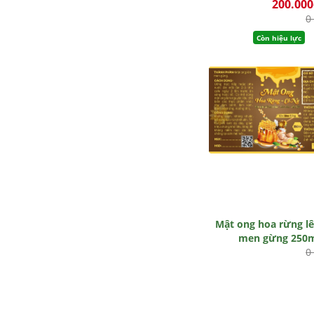
200.00
0
Còn hiệu lực
Mật ong hoa rừng l
men gừng 250
0