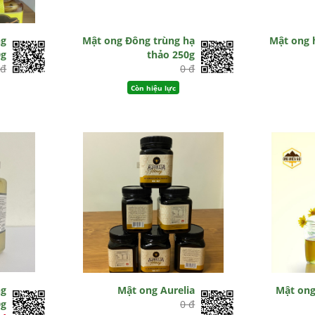
ng
Mật ong Đông trùng hạ
Mật ong
0g
thảo 250g
 đ
0 đ
Còn hiệu lực
ng
Mật ong Aurelia
Mật ong
0g
0 đ