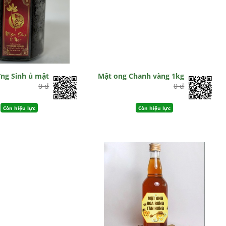
ng Sinh ủ mật
Mật ong Chanh vàng 1kg
0 đ
0 đ
Còn hiệu lực
Còn hiệu lực