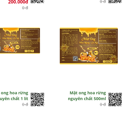
200.000đ
0 đ
0 đ
 ong hoa rừng
Mật ong hoa rừng
uyên chất 1 lít
nguyên chất 500ml
0 đ
0 đ