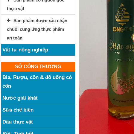
thực vật
Sản phẩm được xác nhận
chuỗi cung ứng thực phẩm
an toàn
Vật tư nông nghiệp
SỞ CÔNG THƯƠNG
Bia, Rượu, cồn & đồ uống có
cồn
Nước giải khát
Sữa chế biến
Dầu thực vật
Bột, Tinh bột