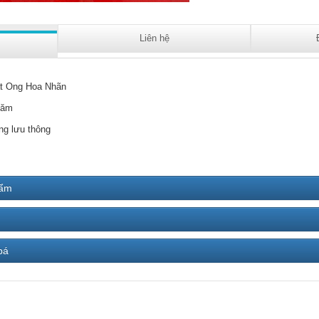
Liên hệ
t Ong Hoa Nhãn
năm
ng lưu thông
hẩm
bá