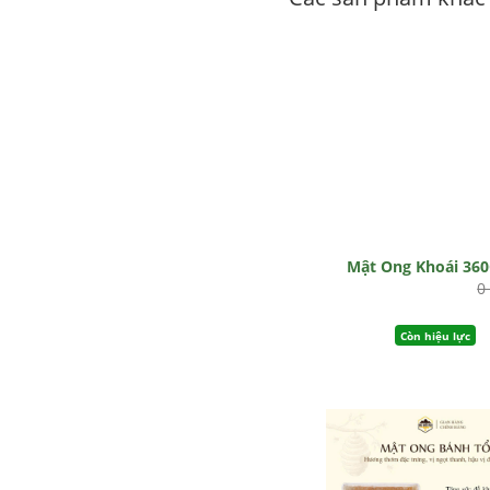
Mật Ong Khoái 36
0
Còn hiệu lực