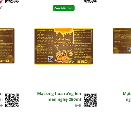
0đ
 đ
Còn hiệu lực
ên
Mật ong hoa rừng lên
Mật
ml
men nghệ 250ml
ng
 đ
0 đ