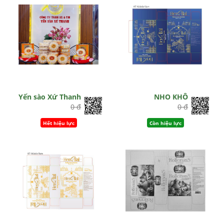
Yến sào Xứ Thanh
NHO KHÔ
0 đ
0 đ
Hết hiệu lực
Còn hiệu lực