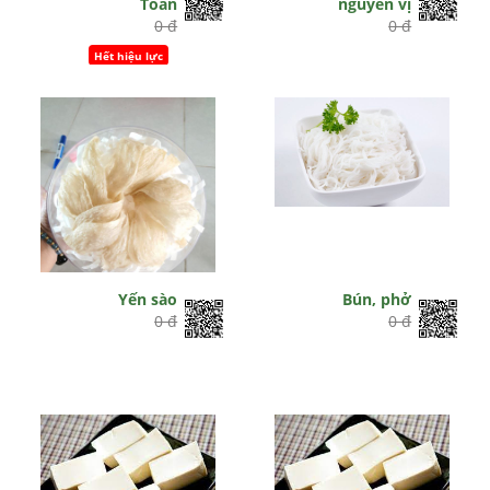
Toàn
nguyên vị
0 đ
0 đ
Hết hiệu lực
Yến sào
Bún, phở
0 đ
0 đ