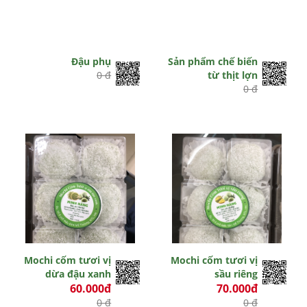
Đậu phụ
Sản phẩm chế biến
0 đ
từ thịt lợn
0 đ
Mochi cốm tươi vị
Mochi cốm tươi vị
dừa đậu xanh
sầu riêng
60.000đ
70.000đ
0 đ
0 đ