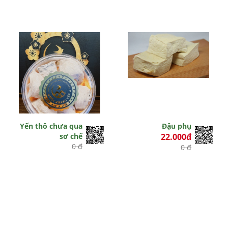
Yến thô chưa qua
Đậu phụ
sơ chế
22.000đ
0 đ
0 đ