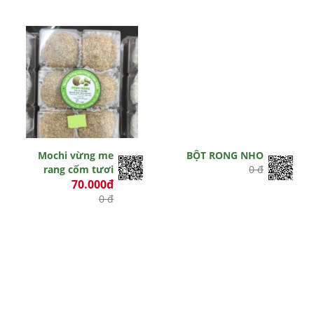
Mochi vừng me
BỘT RONG NHO
rang cốm tươi
0 đ
70.000đ
0 đ