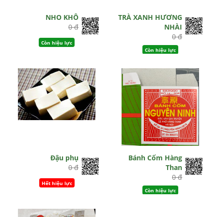
NHO KHÔ
TRÀ XANH HƯƠNG
0 đ
NHÀI
0 đ
Còn hiệu lực
Còn hiệu lực
Đậu phụ
Bánh Cốm Hàng
0 đ
Than
0 đ
Hết hiệu lực
Còn hiệu lực