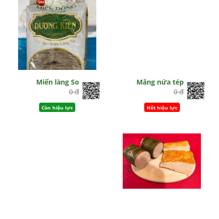
Miến làng So
Măng nứa tép
0 đ
0 đ
Còn hiệu lực
Hết hiệu lực