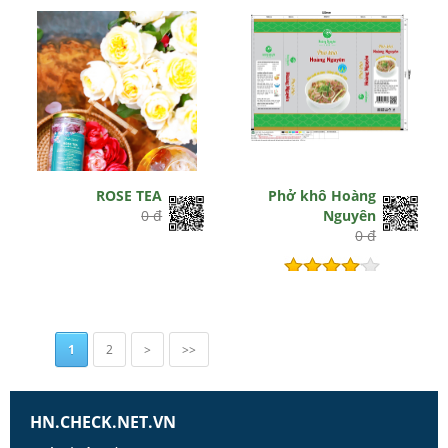
ROSE TEA
Phở khô Hoàng
0 đ
Nguyên
0 đ
Hết hiệu lực
1
2
>
>>
HN.CHECK.NET.VN