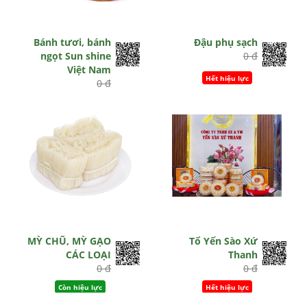
Bánh tươi, bánh
Đậu phụ sạch
ngọt Sun shine
0 đ
Việt Nam
Hết hiệu lực
0 đ
Hết hiệu lực
MỲ CHŨ, MỲ GẠO
Tổ Yến Sào Xứ
CÁC LOẠI
Thanh
0 đ
0 đ
Còn hiệu lực
Hết hiệu lực