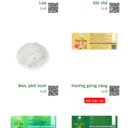
Lúa
Giò chả
0 đ
0 đ
Bún, phở tươi
Hương gừng vàng
0 đ
0 đ
Hết hiệu lực