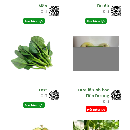
Mận
Đu đủ
0 đ
0 đ
Còn hiệu lực
Còn hiệu lực
Test
Dưa lê sinh học
0 đ
Tiên Dương
0 đ
Còn hiệu lực
Hết hiệu lực