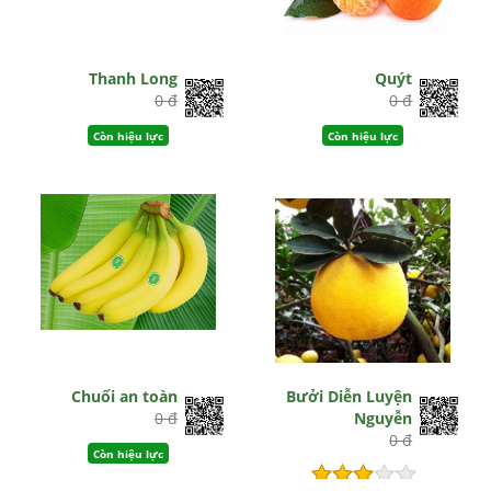
Thanh Long
Quýt
0 đ
0 đ
Còn hiệu lực
Còn hiệu lực
Chuối an toàn
Bưởi Diễn Luyện
0 đ
Nguyễn
0 đ
Còn hiệu lực