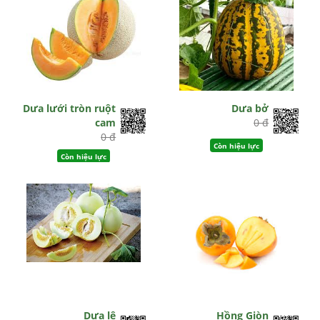
Dưa lưới tròn ruột
Dưa bở
cam
0 đ
0 đ
Còn hiệu lực
Còn hiệu lực
Dưa lê
Hồng Giòn