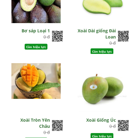
Bơ sáp Loại 1
Xoài Dài giống Đài
0 đ
Loan
0 đ
Còn hiệu lực
Còn hiệu lực
Xoài Tròn Yên
Xoài Giống Úc
Châu
0 đ
0 đ
Còn hiệu lực