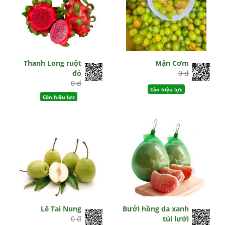
Thanh Long ruột
Mận Cơm
đỏ
0 đ
0 đ
Còn hiệu lực
Còn hiệu lực
Lê Tai Nung
Bưởi hồng da xanh
0 đ
túi lưới