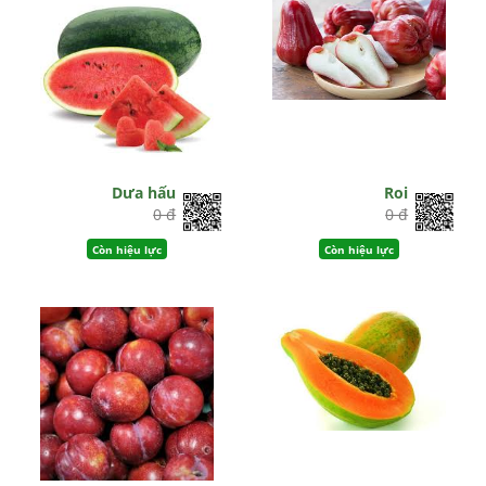
Dưa hấu
Roi
0 đ
0 đ
Còn hiệu lực
Còn hiệu lực