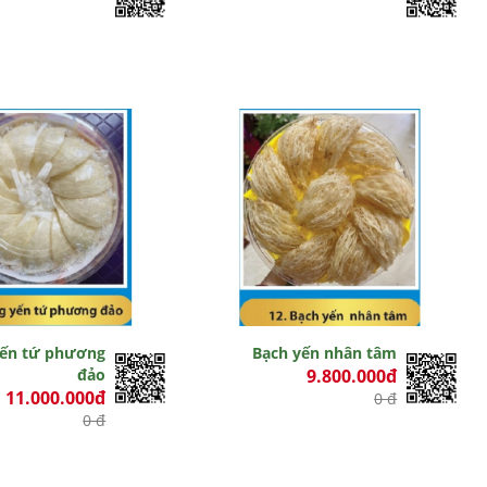
ến tứ phương
Bạch yến nhân tâm
đảo
9.800.000đ
11.000.000đ
0 đ
0 đ