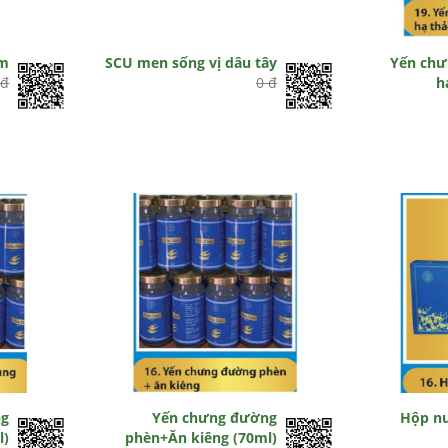
am
SCU men sống vị dâu tây
Yến chư
 đ
0 đ
h
ng
Yến chưng đường
Hộp n
l)
phèn+Ăn kiêng (70ml)