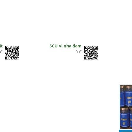
ất
SCU vị nha đam
 đ
0 đ