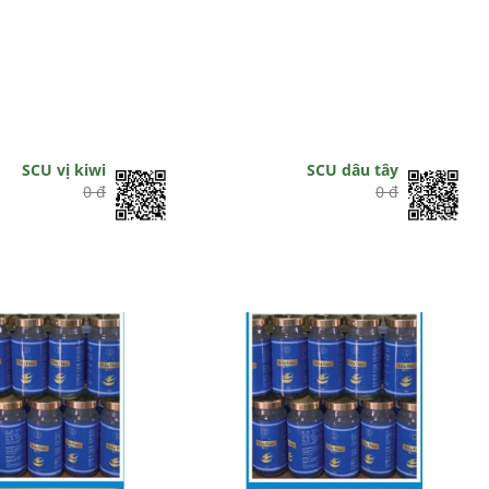
SCU vị kiwi
SCU dâu tây
0 đ
0 đ