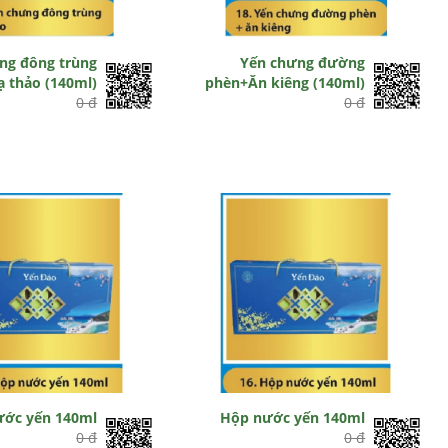
ng đông trùng
Yến chưng đường
ạ thảo (140ml)
phèn+Ăn kiêng (140ml)
0 đ
0 đ
ước yến 140ml
Hộp nước yến 140ml
0 đ
0 đ