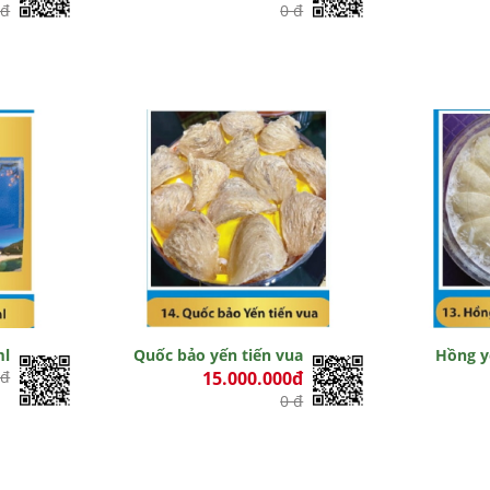
 đ
0 đ
ml
Quốc bảo yến tiến vua
Hồng y
 đ
15.000.000đ
0 đ