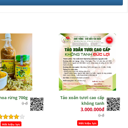
hoa rừng 700g
Tảo xoắn tươi cao cấp
0 đ
không tanh
3.000.000đ
0 đ
Hết hiệu lực
Hết hiệu lực