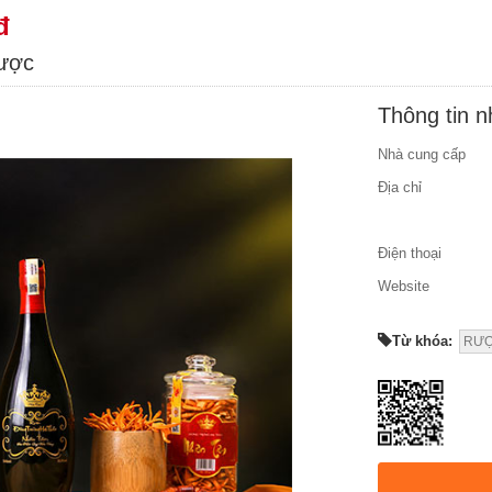
đ
được
Thông tin 
Nhà cung cấp
Địa chỉ
Điện thoại
Website
Từ khóa:
RƯỢ