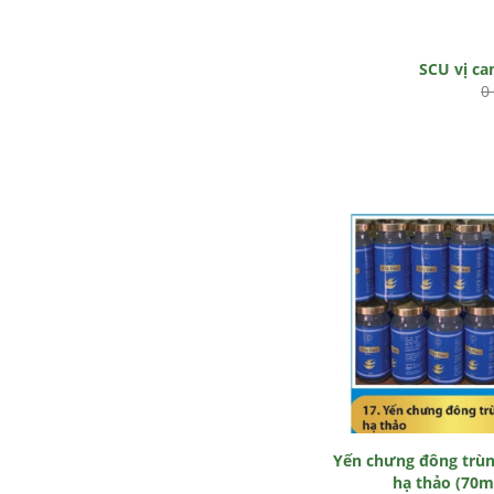
SCU vị c
0
Yến chưng đông trù
hạ thảo (70m