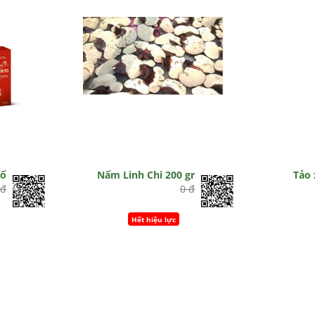
tố
Nấm Linh Chi 200 gr
Tảo 
 đ
0 đ
Hết hiệu lực