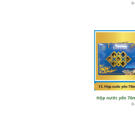
0
Hộp nước yến 70
0