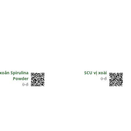
xoắn Spirulina
SCU vị xoài
Powder
0 đ
0 đ