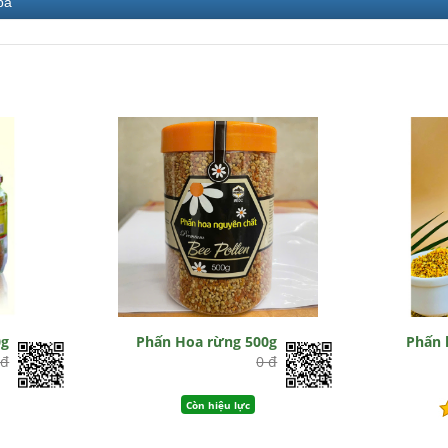
bá
0g
Phấn Hoa rừng 500g
Phấn 
 đ
0 đ
Còn hiệu lực