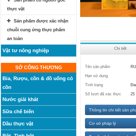
thực vật
Sản phẩm được xác nhận
chuỗi cung ứng thực phẩm
an toàn
Chi tiết
Vật tư nông nghiệp
Tên sản phẩm
RƯ
SỞ CÔNG THƯƠNG
Hạn sử dụng
Bia, Rượu, cồn & đồ uống có
Tình trạng
Đa
cồn
Số lượt đã xác thực
25
Nước giải khát
Thông tin chi tiết sản p
Sữa chế biến
Dầu thực vật
Cơ sở pháp lý
Bột, Tinh bột