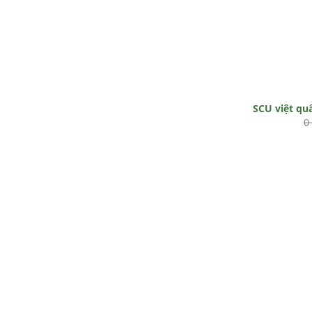
SCU việt qu
0