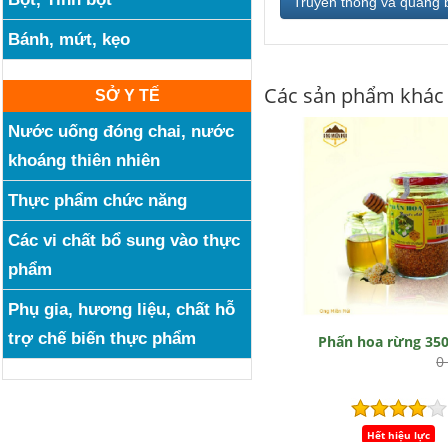
Truyền thông và quảng 
Bánh, mứt, kẹo
Các sản phẩm khác
SỞ Y TẾ
Nước uống đóng chai, nước
khoáng thiên nhiên
Thực phẩm chức năng
Các vi chất bổ sung vào thực
phẩm
Phụ gia, hương liệu, chất hỗ
trợ chế biến thực phẩm
Phấn hoa rừng 35
0
Hết hiệu lực