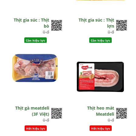
Thịt gia súc : Thịt
Thịt gia súc : Thịt
bò
lợn
0 đ
0 đ
Còn hiệu lực
Còn hiệu lực
Thịt gà meatdeli
Thịt heo mát
(3F Việt)
Meatdeli
0 đ
0 đ
Hết hiệu lực
Hết hiệu lực