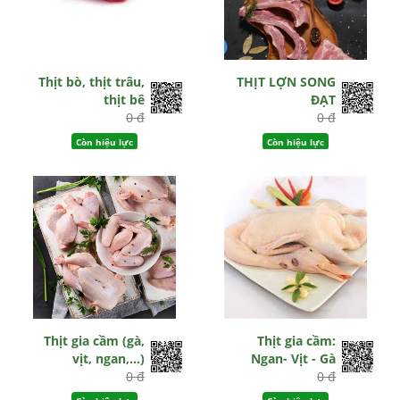
Thịt bò, thịt trâu,
THỊT LỢN SONG
thịt bê
ĐẠT
0 đ
0 đ
Còn hiệu lực
Còn hiệu lực
Thịt gia cầm (gà,
Thịt gia cầm:
vịt, ngan,...)
Ngan- Vịt - Gà
0 đ
0 đ