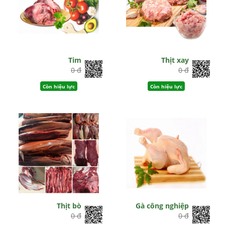
Tim
Thịt xay
0 đ
0 đ
Còn hiệu lực
Còn hiệu lực
Thịt bò
Gà công nghiệp
0 đ
0 đ