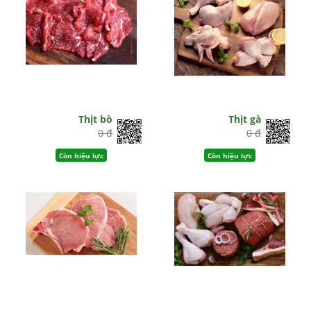
Thịt bò
Thịt gà
0 đ
0 đ
Còn hiệu lực
Còn hiệu lực