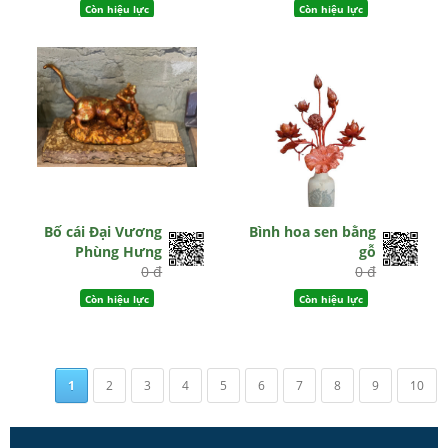
Còn hiệu lực
Còn hiệu lực
Bố cái Đại Vương
Bình hoa sen bằng
Phùng Hưng
gỗ
0 đ
0 đ
Còn hiệu lực
Còn hiệu lực
1
2
3
4
5
6
7
8
9
10