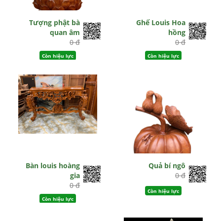
Tượng phật bà
Ghế Louis Hoa
quan âm
hồng
0 đ
0 đ
Còn hiệu lực
Còn hiệu lực
Bàn louis hoàng
Quả bí ngô
gia
0 đ
0 đ
Còn hiệu lực
Còn hiệu lực