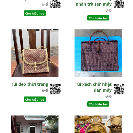
0 đ
nhãn trà sen mây
0 đ
Còn hiệu lực
Còn hiệu lực
Túi đeo thời trang
Túi xách chữ nhật
0 đ
đan mây
0 đ
Còn hiệu lực
Còn hiệu lực