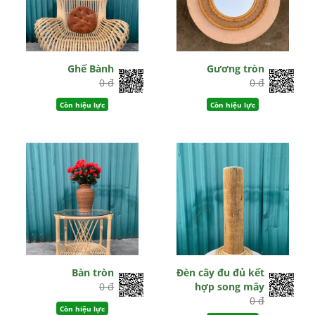
Ghế Bành
Gương tròn
0 đ
0 đ
Còn hiệu lực
Còn hiệu lực
Bàn tròn
Đèn cây đu đủ kết
0 đ
hợp song mây
0 đ
Còn hiệu lực