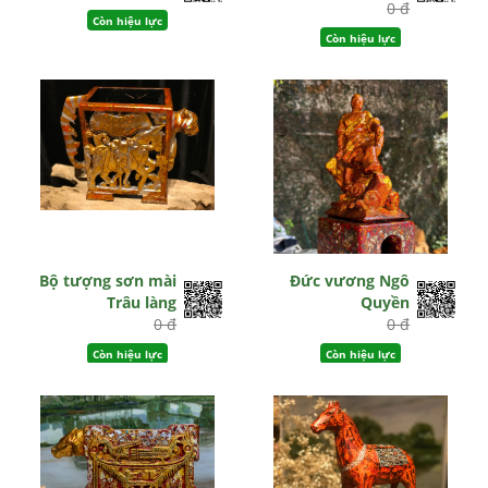
0 đ
Còn hiệu lực
Còn hiệu lực
Bộ tượng sơn mài
Đức vương Ngô
Trâu làng
Quyền
0 đ
0 đ
Còn hiệu lực
Còn hiệu lực