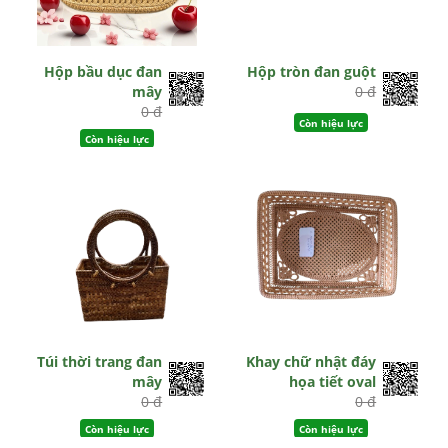
Hộp bầu dục đan
Hộp tròn đan guột
mây
0 đ
0 đ
Còn hiệu lực
Còn hiệu lực
Túi thời trang đan
Khay chữ nhật đáy
mây
họa tiết oval
0 đ
0 đ
Còn hiệu lực
Còn hiệu lực