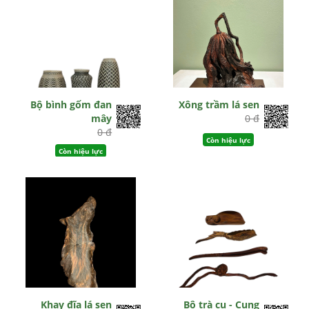
Bộ bình gốm đan
Xông trầm lá sen
mây
0 đ
0 đ
Còn hiệu lực
Còn hiệu lực
Khay đĩa lá sen
Bộ trà cụ - Cung