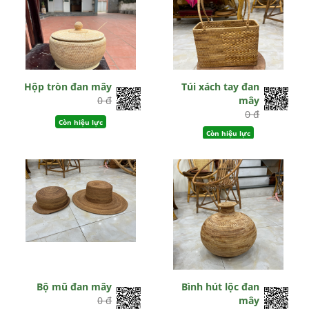
Hộp tròn đan mây
Túi xách tay đan
0 đ
mây
0 đ
Còn hiệu lực
Còn hiệu lực
Bộ mũ đan mây
Bình hút lộc đan
0 đ
mây