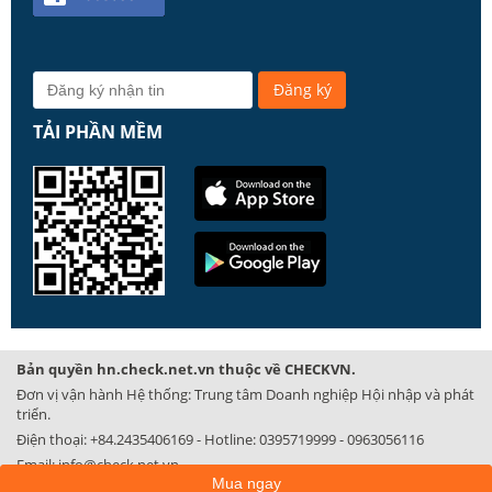
TẢI PHẦN MỀM
Bản quyền hn.check.net.vn thuộc về CHECKVN.
Đơn vị vận hành Hệ thống: Trung tâm Doanh nghiệp Hội nhập và phát
triển.
Điện thoại:
+84.2435406169
- Hotline:
0395719999
-
0963056116
Email:
info@check.net.vn