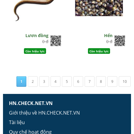
Lươn đồng
Hến
0 đ
0 đ
Còn hiệu lực
Còn hiệu lực
1
2
3
4
5
6
7
8
9
10
HN.CHECK.NET.VN
Giới thiệu về HN.CHECK.NET.VN
Tài liệu
Quy chế hoạt động