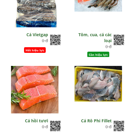
Cá Vietgap
Tôm, cua, cá các
0 đ
loại
0 đ
Hết hiệu lực
Còn hiệu lực
Cá hồi tươi
Cá Rô Phi Fillet
0 đ
0 đ