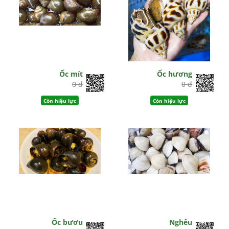
Ốc mít
Ốc hương
0 đ
0 đ
Còn hiệu lực
Còn hiệu lực
Ốc bươu
Nghêu