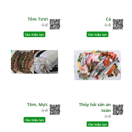
Tôm Tươi
Cá
0 đ
0 đ
Còn hiệu lực
Còn hiệu lực
Tôm, Mực
Thủy hải sản an
0 đ
toàn
0 đ
Còn hiệu lực
Còn hiệu lực