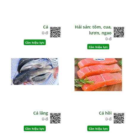
Cá
Hải sản: tôm, cua,
0 đ
lươn, ngao
0 đ
Còn hiệu lực
Còn hiệu lực
Cá lăng
Cá hồi
0 đ
0 đ
Còn hiệu lực
Còn hiệu lực