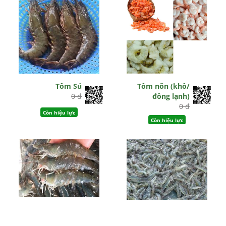
Tôm Sú
Tôm nõn (khô/
0 đ
đông lạnh)
0 đ
Còn hiệu lực
Còn hiệu lực