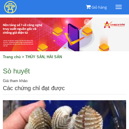
Giỏ hàng
Togg
navi
Trang chủ
>
THỦY SẢN, HẢI SẢN
Sò huyết
Giá tham khảo:
Các chứng chỉ đạt được