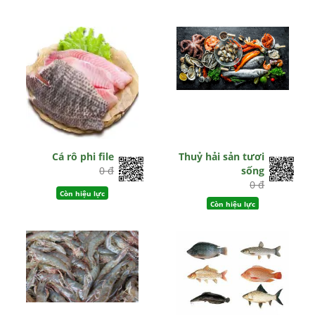
Cá rô phi file
Thuỷ hải sản tươi
0 đ
sống
0 đ
Còn hiệu lực
Còn hiệu lực