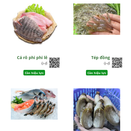
Cá rô phi phi lê
Tép đồng
0 đ
0 đ
Còn hiệu lực
Còn hiệu lực