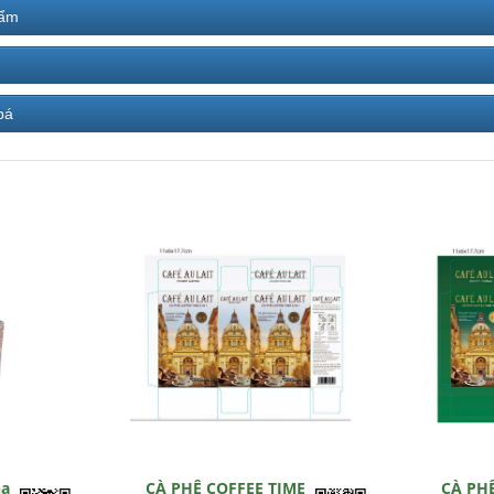
hẩm
bá
hạ
CÀ PHÊ COFFEE TIME
CÀ PH