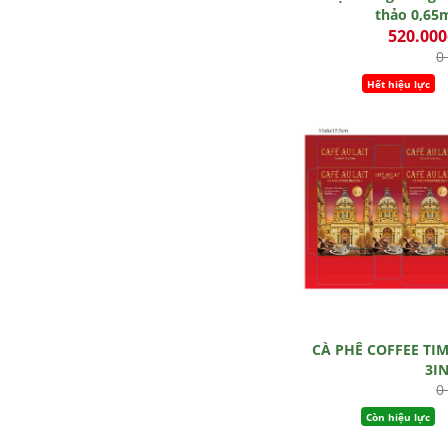
thảo 0,65
520.00
0
Hết hiệu lực
CÀ PHÊ COFFEE TI
3I
0
Còn hiệu lực