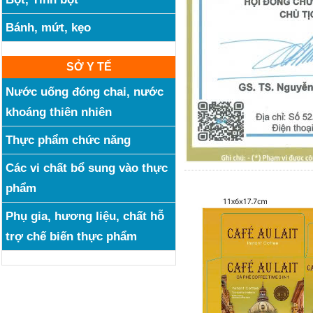
Bánh, mứt, kẹo
SỞ Y TẾ
Nước uống đóng chai, nước
khoáng thiên nhiên
Thực phẩm chức năng
Các vi chất bổ sung vào thực
phẩm
Phụ gia, hương liệu, chất hỗ
trợ chế biến thực phẩm