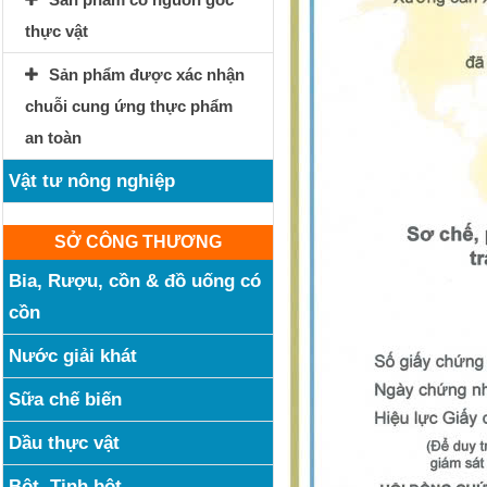
thực vật
Sản phẩm được xác nhận
chuỗi cung ứng thực phẩm
an toàn
Vật tư nông nghiệp
SỞ CÔNG THƯƠNG
Bia, Rượu, cồn & đồ uống có
cồn
Nước giải khát
Sữa chế biến
Dầu thực vật
Bột, Tinh bột