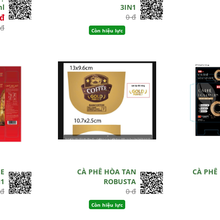
ml
3IN1
0đ
0 đ
 đ
Còn hiệu lực
ME
CÀ PHÊ HÒA TAN
CÀ PHÊ
N1
ROBUSTA
 đ
0 đ
Còn hiệu lực