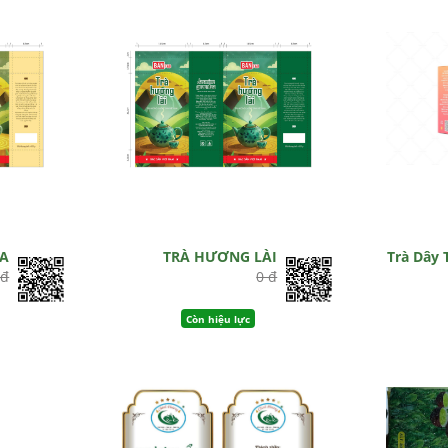
ỨA
TRÀ HƯƠNG LÀI
Trà Dây 
 đ
0 đ
Còn hiệu lực