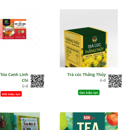
Thìa Canh Linh
Trà cúc Thắng Thủy
Chi
0 đ
0 đ
Còn hiệu lực
Hết hiệu lực