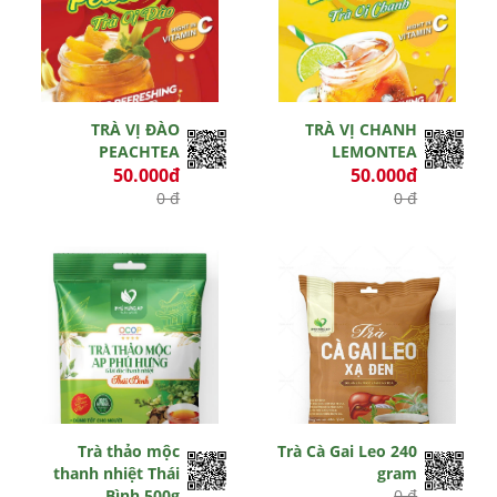
TRÀ VỊ ĐÀO
TRÀ VỊ CHANH
PEACHTEA
LEMONTEA
50.000đ
50.000đ
0 đ
0 đ
Còn hiệu lực
Còn hiệu lực
Trà thảo mộc
Trà Cà Gai Leo 240
thanh nhiệt Thái
gram
Bình 500g
0 đ