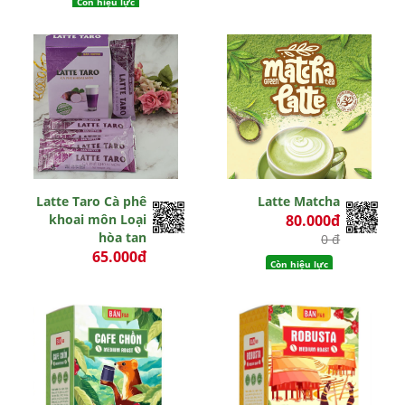
Còn hiệu lực
Còn hiệu lực
Latte Taro Cà phê
Latte Matcha
khoai môn Loại
80.000đ
hòa tan
0 đ
65.000đ
Còn hiệu lực
0 đ
Hết hiệu lực