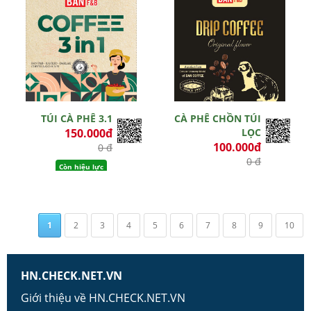
TÚI CÀ PHÊ 3.1
CÀ PHÊ CHỒN TÚI
150.000đ
LỌC
100.000đ
0 đ
0 đ
Còn hiệu lực
Còn hiệu lực
1
2
3
4
5
6
7
8
9
10
HN.CHECK.NET.VN
Giới thiệu về HN.CHECK.NET.VN