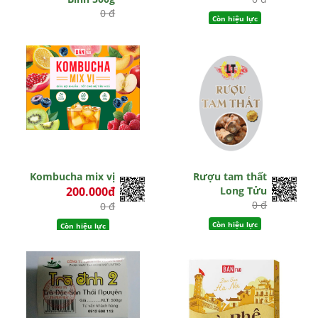
0 đ
Còn hiệu lực
Hết hiệu lực
Kombucha mix vị
Rượu tam thất
200.000đ
Long Tửu
0 đ
0 đ
Còn hiệu lực
Còn hiệu lực