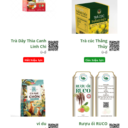
Trà Dây Thìa Canh
Trà cúc Thắng
Linh Chi
Thủy
0 đ
0 đ
Hết hiệu lực
Còn hiệu lực
vi du
Rượu ổi RUCO