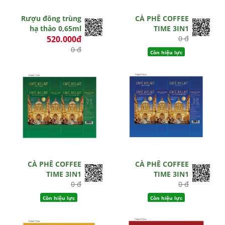
Rượu đông trùng
CÀ PHÊ COFFEE
hạ thảo 0,65ml
TIME 3IN1
520.000đ
0 đ
0 đ
Còn hiệu lực
Hết hiệu lực
CÀ PHÊ COFFEE
CÀ PHÊ COFFEE
TIME 3IN1
TIME 3IN1
0 đ
0 đ
Còn hiệu lực
Còn hiệu lực