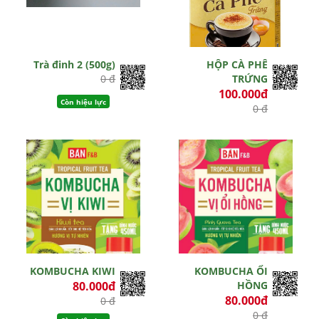
Trà đinh 2 (500g)
HỘP CÀ PHÊ
0 đ
TRỨNG
100.000đ
Còn hiệu lực
0 đ
Còn hiệu lực
KOMBUCHA KIWI
KOMBUCHA ỔI
80.000đ
HỒNG
80.000đ
0 đ
0 đ