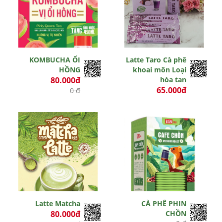
KOMBUCHA ỔI
Latte Taro Cà phê
HỒNG
khoai môn Loại
80.000đ
hòa tan
65.000đ
0 đ
0 đ
Còn hiệu lực
Hết hiệu lực
Latte Matcha
CÀ PHÊ PHIN
80.000đ
CHỒN