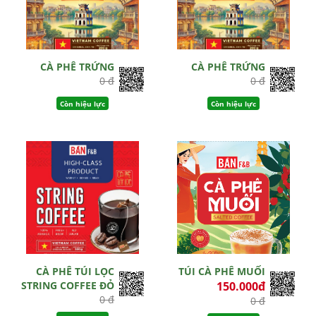
CÀ PHÊ TRỨNG
CÀ PHÊ TRỨNG
0 đ
0 đ
Còn hiệu lực
Còn hiệu lực
CÀ PHÊ TÚI LỌC
TÚI CÀ PHÊ MUỐI
STRING COFFEE ĐỎ
150.000đ
0 đ
0 đ