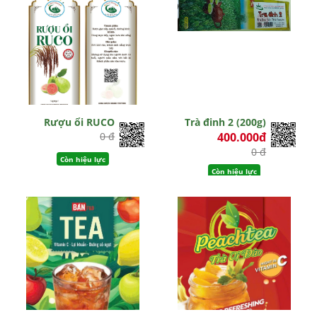
Rượu ổi RUCO
Trà đinh 2 (200g)
0 đ
400.000đ
0 đ
Còn hiệu lực
Còn hiệu lực