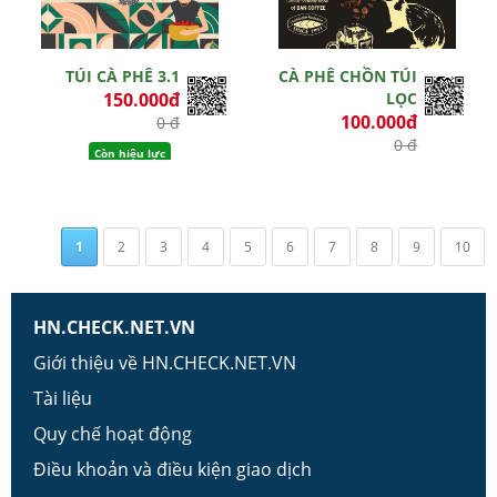
TÚI CÀ PHÊ 3.1
CÀ PHÊ CHỒN TÚI
150.000đ
LỌC
100.000đ
0 đ
0 đ
Còn hiệu lực
Còn hiệu lực
1
2
3
4
5
6
7
8
9
10
HN.CHECK.NET.VN
Giới thiệu về HN.CHECK.NET.VN
Tài liệu
Quy chế hoạt động
Điều khoản và điều kiện giao dịch