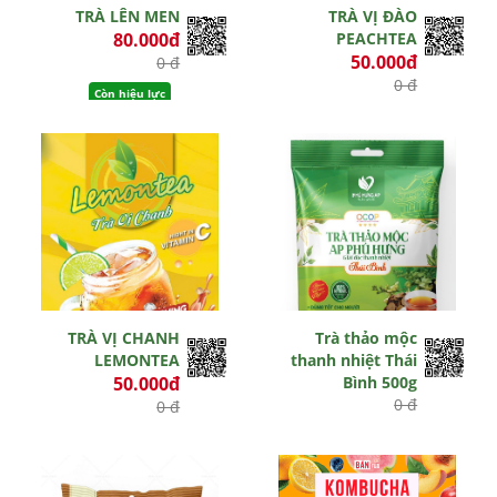
TRÀ LÊN MEN
TRÀ VỊ ĐÀO
80.000đ
PEACHTEA
50.000đ
0 đ
0 đ
Còn hiệu lực
Còn hiệu lực
TRÀ VỊ CHANH
Trà thảo mộc
LEMONTEA
thanh nhiệt Thái
50.000đ
Bình 500g
0 đ
0 đ
Hết hiệu lực
Còn hiệu lực