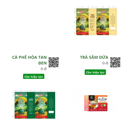
CÀ PHÊ HÒA TAN
TRÀ SÂM DỨA
ĐEN
0 đ
0 đ
Còn hiệu lực
Còn hiệu lực