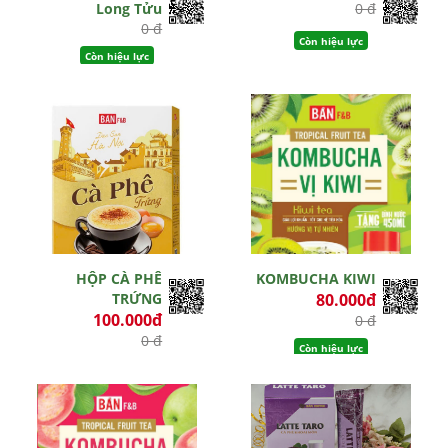
Long Tửu
0 đ
0 đ
Còn hiệu lực
Còn hiệu lực
HỘP CÀ PHÊ
KOMBUCHA KIWI
TRỨNG
80.000đ
100.000đ
0 đ
0 đ
Còn hiệu lực
Còn hiệu lực