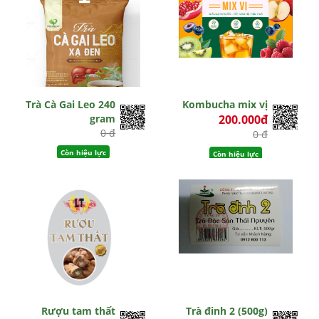
Trà Cà Gai Leo 240
Kombucha mix vị
gram
200.000đ
0 đ
0 đ
Còn hiệu lực
Còn hiệu lực
Rượu tam thất
Trà đinh 2 (500g)