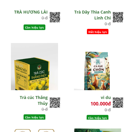
TRÀ HƯƠNG LÀI
Trà Dây Thìa Canh
0 đ
Linh Chi
0 đ
Còn hiệu lực
Hết hiệu lực
Trà cúc Thắng
vi du
Thủy
100.000đ
0 đ
0 đ
Còn hiệu lực
Còn hiệu lực