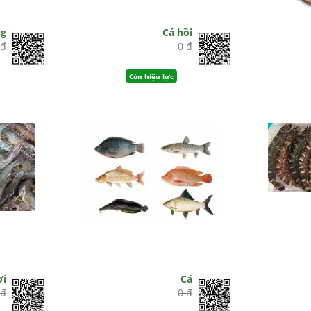
ng
Cá hồi
 đ
0 đ
Còn hiệu lực
ơi
Cá
 đ
0 đ