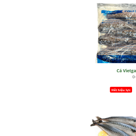
Cá Vietg
0
Hết hiệu lực