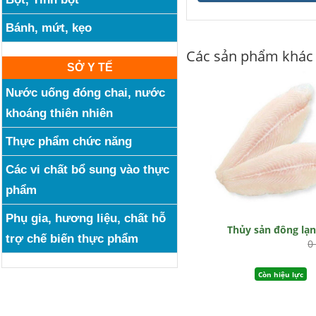
Bánh, mứt, kẹo
Các sản phẩm khác
SỞ Y TẾ
Nước uống đóng chai, nước
khoáng thiên nhiên
Thực phẩm chức năng
Các vi chất bổ sung vào thực
phẩm
Phụ gia, hương liệu, chất hỗ
Thủy sản đông lạ
trợ chế biến thực phẩm
0
Còn hiệu lực