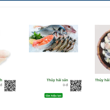
nh
Thủy hải sản
Thủy hải
 đ
0 đ
Còn hiệu lực