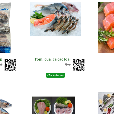
ap
Tôm, cua, cá các loại
 đ
0 đ
Còn hiệu lực