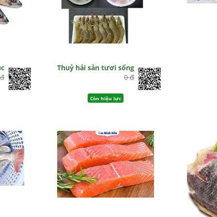
ục
Thuỷ hải sản tươi sống
 đ
0 đ
Còn hiệu lực