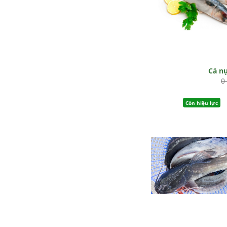
Cá n
0
Còn hiệu lực