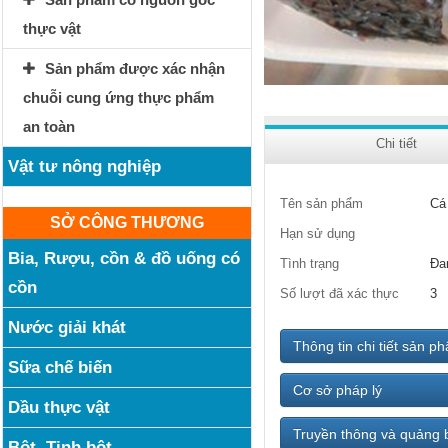
thực vật
Sản phẩm được xác nhận
chuỗi cung ứng thực phẩm
an toàn
Chi tiết
Vật tư nông nghiệp
Tên sản phẩm
Cá
SỞ CÔNG THƯƠNG
Hạn sử dụng
Bia, Rượu, cồn & đồ uống có
Tình trạng
Đa
cồn
Số lượt đã xác thực
3
Nước giải khát
Thông tin chi tiết sản p
Sữa chế biến
Cơ sở pháp lý
Dầu thực vật
Truyền thông và quảng 
Bột, Tinh bột