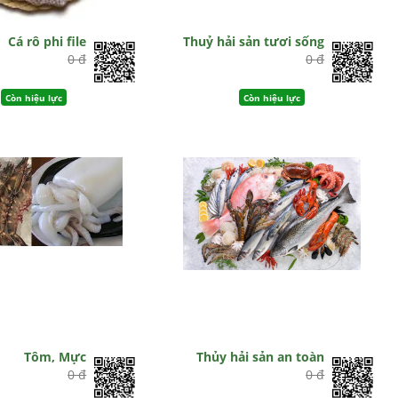
Cá rô phi file
Thuỷ hải sản tươi sống
0 đ
0 đ
Còn hiệu lực
Còn hiệu lực
Tôm, Mực
Thủy hải sản an toàn
0 đ
0 đ