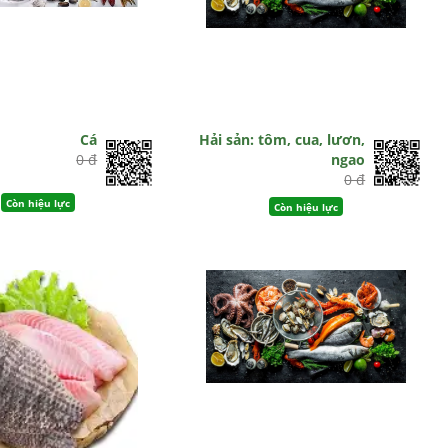
Cá
Hải sản: tôm, cua, lươn,
0 đ
ngao
0 đ
Còn hiệu lực
Còn hiệu lực