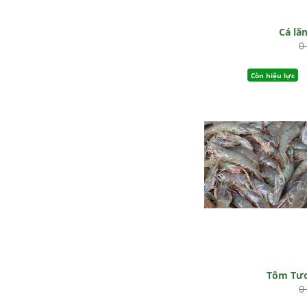
Cá lă
0
Còn hiệu lực
Tôm Tư
0