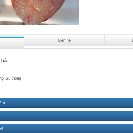
Liên hệ
 Trắm
ng lưu thông
hẩm
bá