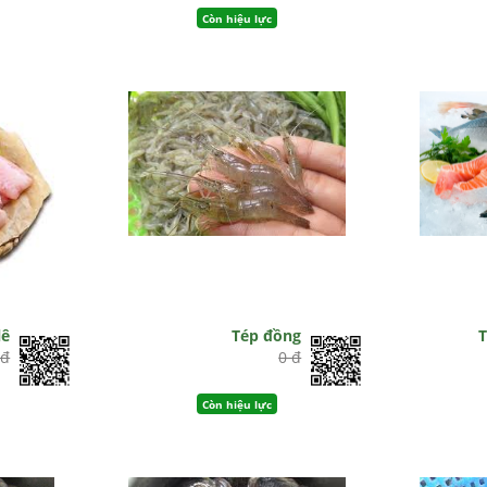
Còn hiệu lực
lê
Tép đồng
T
 đ
0 đ
Còn hiệu lực