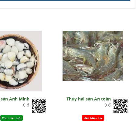
 sản Anh Minh
Thủy hải sản An toàn
0 đ
0 đ
Còn hiệu lực
Hết hiệu lực