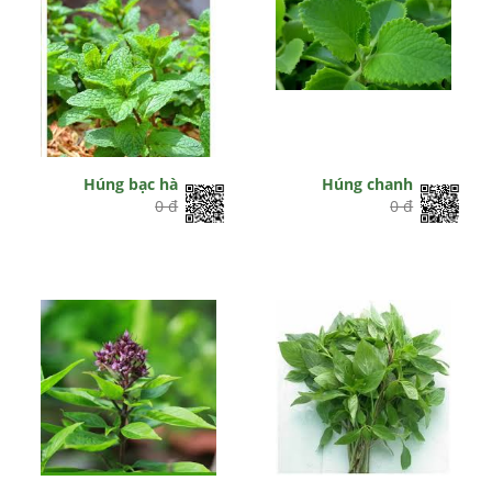
Húng bạc hà
Húng chanh
0 đ
0 đ