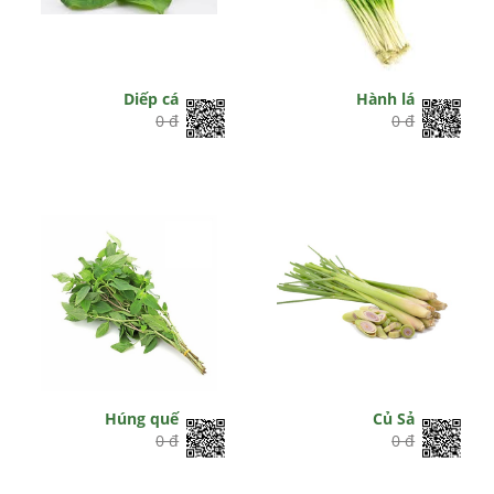
Diếp cá
Hành lá
0 đ
0 đ
Húng quế
Củ Sả
0 đ
0 đ