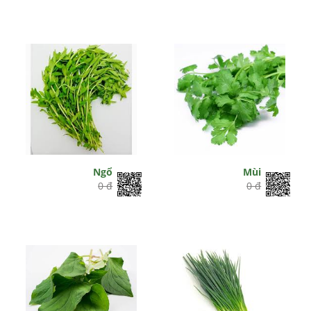
Ngổ
Mùi
0 đ
0 đ