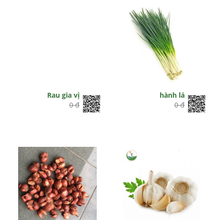
Rau gia vị
hành lá
0 đ
0 đ