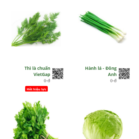
Thì là chuẩn
Hành lá - Đông
VietGap
Anh
0 đ
0 đ
Hết hiệu lực