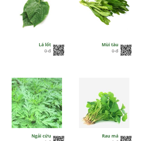
Lá lốt
Mùi tàu
0 đ
0 đ
Ngải cứu
Rau má