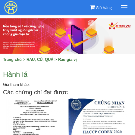
Giỏ hàng
Togg
navi
Trang chủ
>
RAU, CỦ, QUẢ
>
Rau gia vị
Hành lá
Giá tham khảo:
Các chứng chỉ đạt được