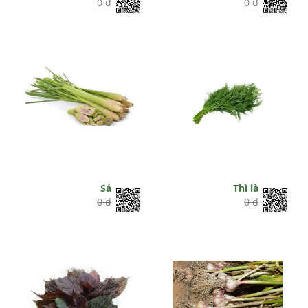
0 đ
0 đ
Sả
Thì là
0 đ
0 đ