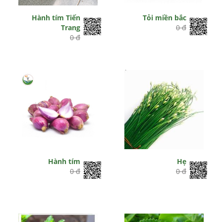
Hành tím Tiến
Tỏi miền bắc
Trang
0 đ
0 đ
Hành tím
Hẹ
0 đ
0 đ