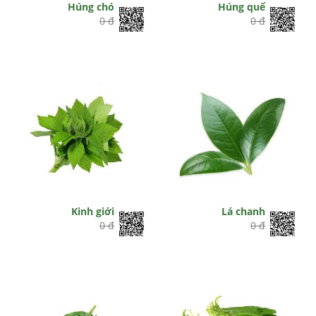
Húng chó
Húng quế
0 đ
0 đ
Kinh giới
Lá chanh
0 đ
0 đ