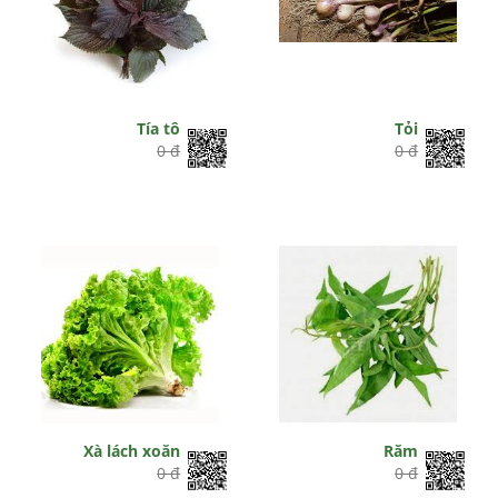
Tía tô
Tỏi
0 đ
0 đ
Xà lách xoăn
Răm
0 đ
0 đ