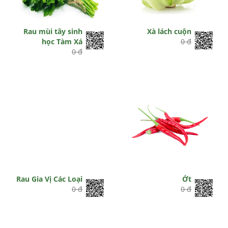
Rau mùi tây sinh
Xà lách cuộn
học Tàm Xá
0 đ
0 đ
Rau Gia Vị Các Loại
Ớt
0 đ
0 đ