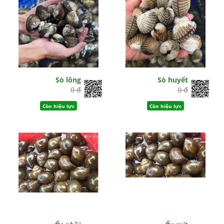
Sò lông
Sò huyết
0 đ
0 đ
Còn hiệu lực
Còn hiệu lực