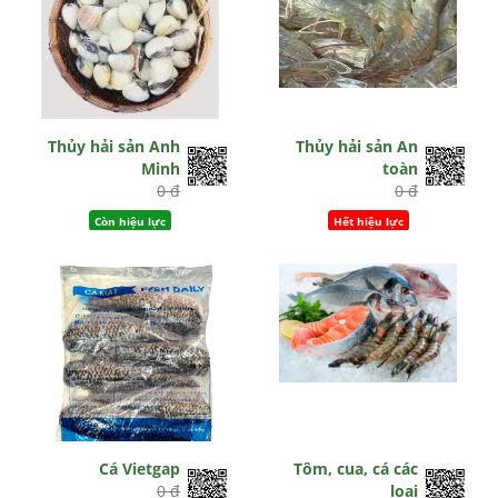
Thủy hải sản Anh
Thủy hải sản An
Minh
toàn
0 đ
0 đ
Còn hiệu lực
Hết hiệu lực
Cá Vietgap
Tôm, cua, cá các
0 đ
loại