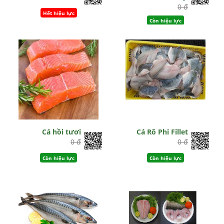
0 đ
Hết hiệu lực
Còn hiệu lực
Cá hồi tươi
Cá Rô Phi Fillet
0 đ
0 đ
Còn hiệu lực
Còn hiệu lực