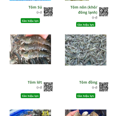
Tôm Sú
Tôm nõn (khô/
0 đ
đông lạnh)
0 đ
Còn hiệu lực
Còn hiệu lực
Tôm lớt
Tôm đồng
0 đ
0 đ
Còn hiệu lực
Còn hiệu lực