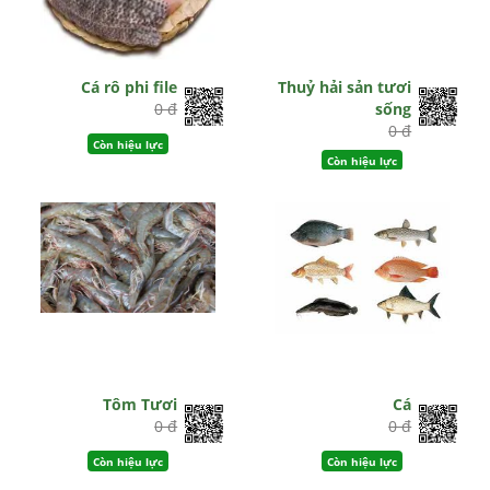
Cá rô phi file
Thuỷ hải sản tươi
0 đ
sống
0 đ
Còn hiệu lực
Còn hiệu lực
Tôm Tươi
Cá
0 đ
0 đ
Còn hiệu lực
Còn hiệu lực