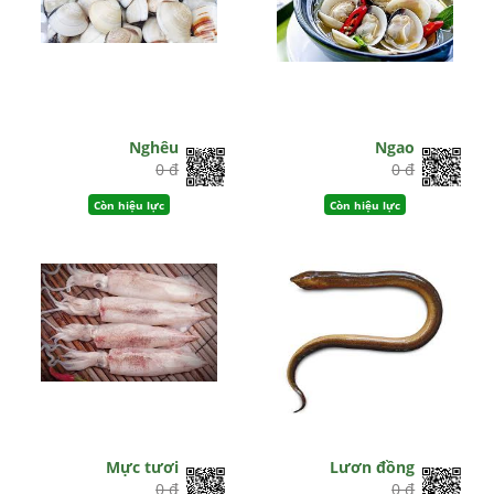
Nghêu
Ngao
0 đ
0 đ
Còn hiệu lực
Còn hiệu lực
Mực tươi
Lươn đồng
0 đ
0 đ