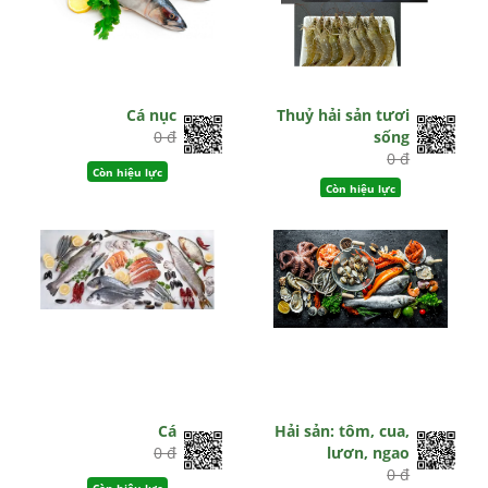
Cá nục
Thuỷ hải sản tươi
0 đ
sống
0 đ
Còn hiệu lực
Còn hiệu lực
Cá
Hải sản: tôm, cua,
0 đ
lươn, ngao
0 đ
Còn hiệu lực