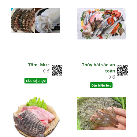
Tôm, Mực
Thủy hải sản an
0 đ
toàn
0 đ
Còn hiệu lực
Còn hiệu lực