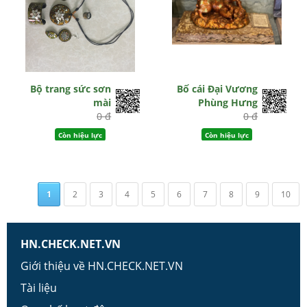
Bộ trang sức sơn
Bố cái Đại Vương
mài
Phùng Hưng
0 đ
0 đ
Còn hiệu lực
Còn hiệu lực
1
2
3
4
5
6
7
8
9
10
HN.CHECK.NET.VN
Giới thiệu về HN.CHECK.NET.VN
Tài liệu