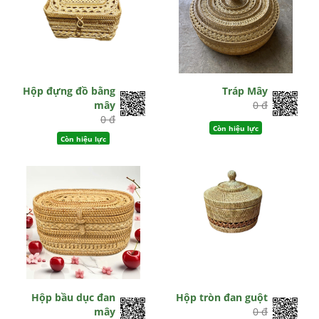
Hộp đựng đồ bằng
Tráp Mây
mây
0 đ
0 đ
Còn hiệu lực
Còn hiệu lực
Hộp bầu dục đan
Hộp tròn đan guột
mây
0 đ