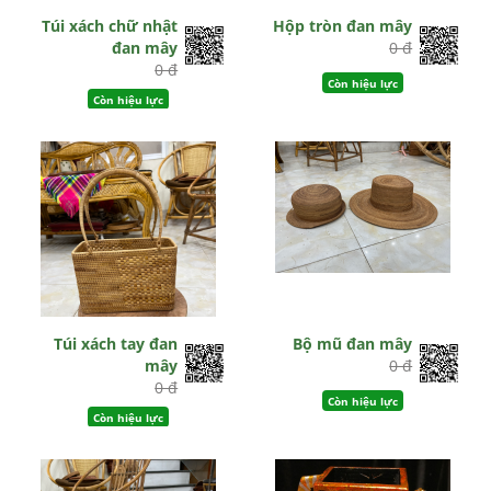
Túi xách chữ nhật
Hộp tròn đan mây
đan mây
0 đ
0 đ
Còn hiệu lực
Còn hiệu lực
Túi xách tay đan
Bộ mũ đan mây
mây
0 đ
0 đ
Còn hiệu lực
Còn hiệu lực