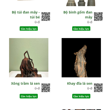
Bộ túi đan mây -
Bộ bình gốm đan
túi bé
mây
0 đ
0 đ
Còn hiệu lực
Còn hiệu lực
Xông trầm lá sen
Khay đĩa lá sen
0 đ
0 đ
Còn hiệu lực
Còn hiệu lực