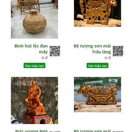
Bình hút lộc đan
Bộ tượng sơn mài
mây
Trâu làng
0 đ
0 đ
Còn hiệu lực
Còn hiệu lực
Đức vương Ngô
Bộ tượng sơn mài