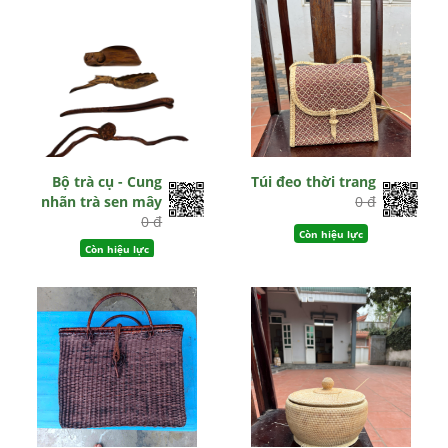
Bộ trà cụ - Cung
Túi đeo thời trang
nhãn trà sen mây
0 đ
0 đ
Còn hiệu lực
Còn hiệu lực