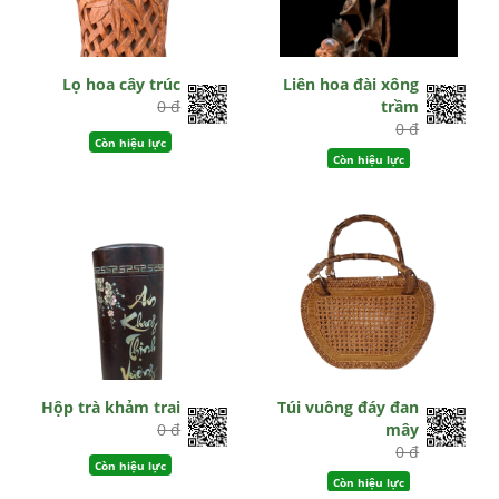
Lọ hoa cây trúc
Liên hoa đài xông
0 đ
trầm
0 đ
Còn hiệu lực
Còn hiệu lực
Hộp trà khảm trai
Túi vuông đáy đan
0 đ
mây
0 đ
Còn hiệu lực
Còn hiệu lực