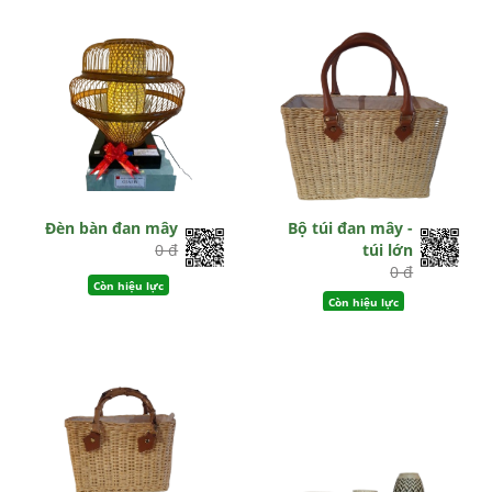
Đèn bàn đan mây
Bộ túi đan mây -
0 đ
túi lớn
0 đ
Còn hiệu lực
Còn hiệu lực