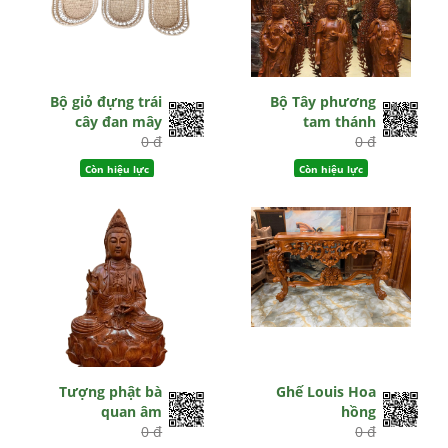
Bộ giỏ đựng trái
Bộ Tây phương
cây đan mây
tam thánh
0 đ
0 đ
Còn hiệu lực
Còn hiệu lực
Tượng phật bà
Ghế Louis Hoa
quan âm
hồng
0 đ
0 đ