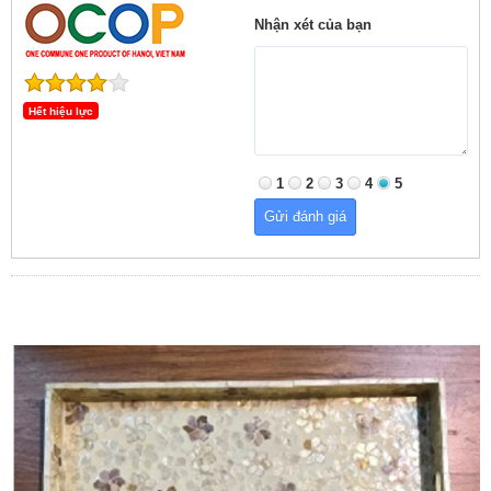
Nhận xét của bạn
Hết hiệu lực
1
2
3
4
5