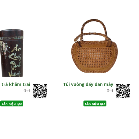
 trà khảm trai
Túi vuông đáy đan mây
0 đ
0 đ
Còn hiệu lực
Còn hiệu lực