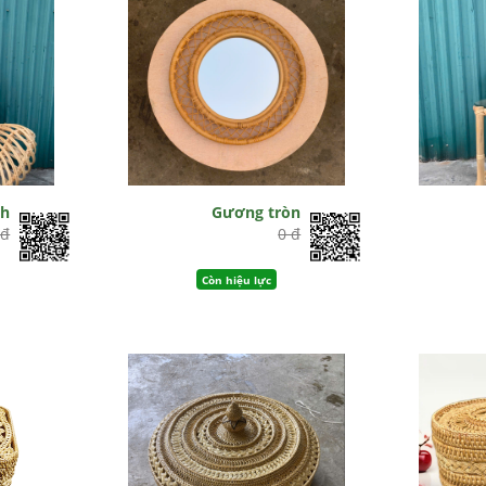
nh
Gương tròn
 đ
0 đ
Còn hiệu lực