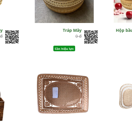
ây
Tráp Mây
Hộp bầ
 đ
0 đ
Còn hiệu lực