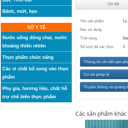
Chi tiết
Bánh, mứt, kẹo
Tên sản phẩm
Lọ 
SỞ Y TẾ
Hạn sử dụng
Nước uống đóng chai, nước
Tình trạng
Đa
khoáng thiên nhiên
Số lượt đã xác thực
3
Thực phẩm chức năng
Thông tin chi tiết sản p
Các vi chất bổ sung vào thực
Cơ sở pháp lý
phẩm
Truyền thông và quảng 
Phụ gia, hương liệu, chất hỗ
trợ chế biến thực phẩm
Các sản phẩm khác