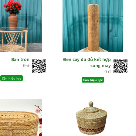
Bàn tròn
Đèn cây đu đủ kết hợp
0 đ
song mây
0 đ
Còn hiệu lực
Còn hiệu lực