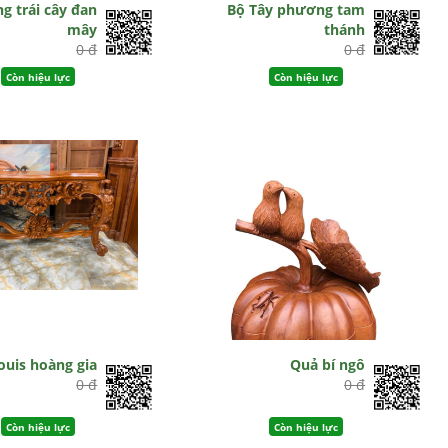
g trái cây đan
Bộ Tây phương tam
mây
thánh
0 đ
0 đ
Còn hiệu lực
Còn hiệu lực
ouis hoàng gia
Quả bí ngô
0 đ
0 đ
Còn hiệu lực
Còn hiệu lực