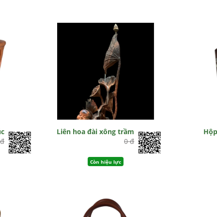
úc
Liên hoa đài xông trầm
Hộp
 đ
0 đ
Còn hiệu lực