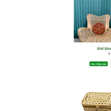
Ghế Bà
0
Còn hiệu lực