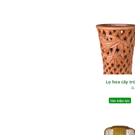
Lọ hoa cây tr
0
Còn hiệu lực