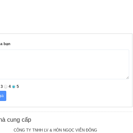
ủa bạn
3
4
5
nhà cung cấp
CÔNG TY TNHH LV & HÒN NGỌC VIỄN ĐÔNG