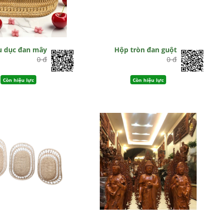
u dục đan mây
Hộp tròn đan guột
0 đ
0 đ
Còn hiệu lực
Còn hiệu lực