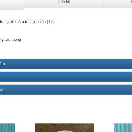
Liên hệ
trang trí khảm trai tự nhiên ( bé)
ng lưu thông
hẩm
bá