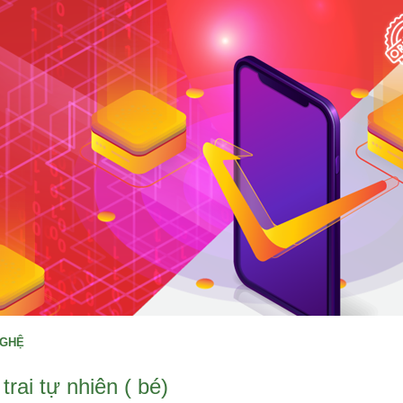
NGHỆ
trai tự nhiên ( bé)