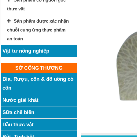
thực vật
Sản phẩm được xác nhận
chuỗi cung ứng thực phẩm
an toàn
Vật tư nông nghiệp
SỞ CÔNG THƯƠNG
Bia, Rượu, cồn & đồ uống có
cồn
Nước giải khát
Sữa chế biến
Dầu thực vật
Bột, Tinh bột