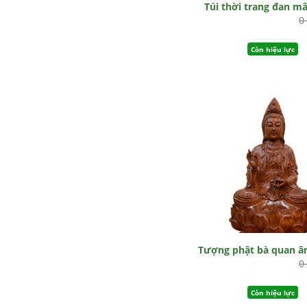
Túi thời trang đan m
0
Còn hiệu lực
Tượng phật bà quan 
0
Còn hiệu lực