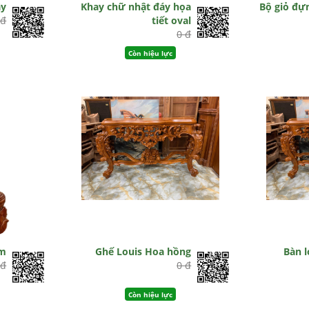
ây
Khay chữ nhật đáy họa
Bộ giỏ đựn
 đ
tiết oval
0 đ
Còn hiệu lực
âm
Ghế Louis Hoa hồng
Bàn l
 đ
0 đ
Còn hiệu lực