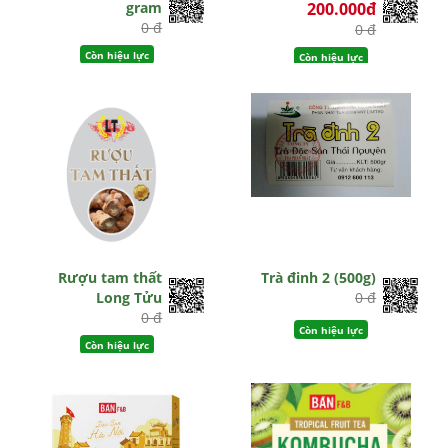
gram
200.000đ
0 đ
0 đ
Còn hiệu lực
Còn hiệu lực
Rượu tam thất
Trà đinh 2 (500g)
Long Tửu
0 đ
0 đ
Còn hiệu lực
Còn hiệu lực