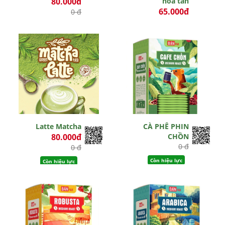
80.000đ
hòa tan
65.000đ
0 đ
0 đ
Còn hiệu lực
Hết hiệu lực
Latte Matcha
CÀ PHÊ PHIN
80.000đ
CHỒN
0 đ
0 đ
Còn hiệu lực
Còn hiệu lực