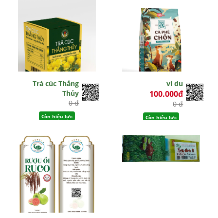
Trà cúc Thắng
vi du
Thủy
100.000đ
0 đ
0 đ
Còn hiệu lực
Còn hiệu lực