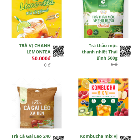
TRÀ VỊ CHANH
Trà thảo mộc
LEMONTEA
thanh nhiệt Thái
50.000đ
Bình 500g
0 đ
0 đ
Hết hiệu lực
Còn hiệu lực
Trà Cà Gai Leo 240
Kombucha mix vị