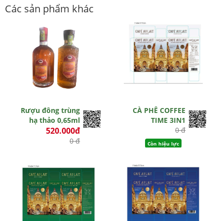
Các sản phẩm khác
Rượu đông trùng
CÀ PHÊ COFFEE
hạ thảo 0,65ml
TIME 3IN1
520.000đ
0 đ
0 đ
Còn hiệu lực
Hết hiệu lực