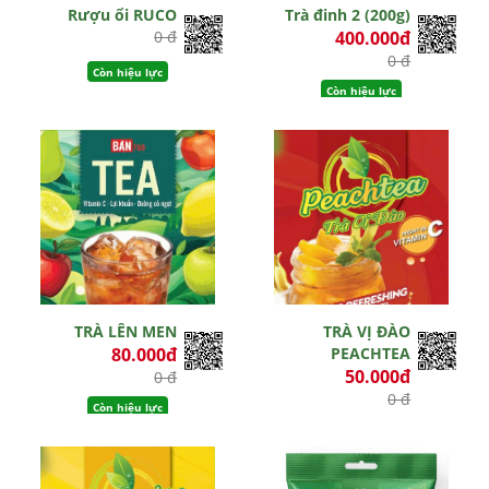
Rượu ổi RUCO
Trà đinh 2 (200g)
0 đ
400.000đ
0 đ
Còn hiệu lực
Còn hiệu lực
TRÀ LÊN MEN
TRÀ VỊ ĐÀO
80.000đ
PEACHTEA
50.000đ
0 đ
0 đ
Còn hiệu lực
Còn hiệu lực