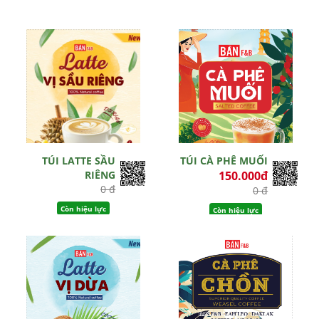
TÚI LATTE SẦU
TÚI CÀ PHÊ MUỐI
RIÊNG
150.000đ
0 đ
0 đ
Còn hiệu lực
Còn hiệu lực