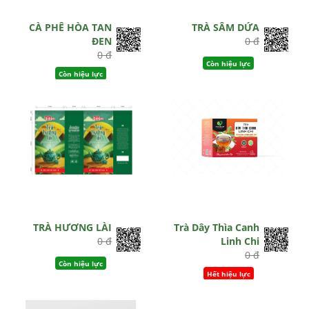
CÀ PHÊ HÒA TAN
TRÀ SÂM DỨA
ĐEN
0 đ
0 đ
Còn hiệu lực
Còn hiệu lực
TRÀ HƯƠNG LÀI
Trà Dây Thìa Canh
0 đ
Linh Chi
0 đ
Còn hiệu lực
Hết hiệu lực