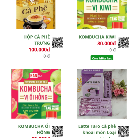
HỘP CÀ PHÊ
KOMBUCHA KIWI
TRỨNG
80.000đ
100.000đ
0 đ
0 đ
Còn hiệu lực
Còn hiệu lực
KOMBUCHA ỔI
Latte Taro Cà phê
HỒNG
khoai môn Loại