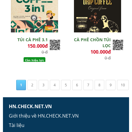
TÚI CÀ PHÊ 3.1
CÀ PHÊ CHỒN TÚI
150.000đ
LỌC
100.000đ
0 đ
0 đ
Còn hiệu lực
Còn hiệu lực
1
2
3
4
5
6
7
8
9
10
HN.CHECK.NET.VN
Giới thiệu về HN.CHECK.NET.VN
Tài liệu