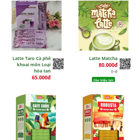
Latte Taro Cà phê
Latte Matcha
khoai môn Loại
80.000đ
hòa tan
0 đ
65.000đ
Còn hiệu lực
0 đ
Hết hiệu lực