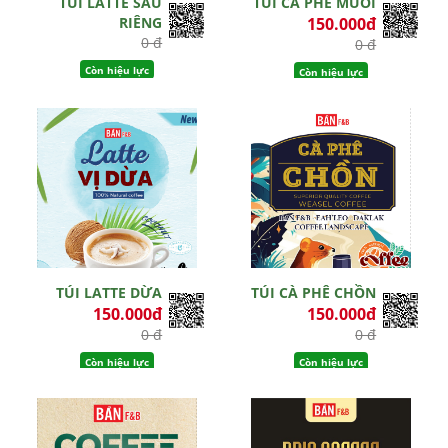
TÚI LATTE SẦU
TÚI CÀ PHÊ MUỐI
RIÊNG
150.000đ
0 đ
0 đ
Còn hiệu lực
Còn hiệu lực
TÚI LATTE DỪA
TÚI CÀ PHÊ CHỒN
150.000đ
150.000đ
0 đ
0 đ
Còn hiệu lực
Còn hiệu lực