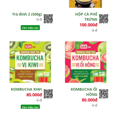
Trà đinh 2 (500g)
HỘP CÀ PHÊ
0 đ
TRỨNG
100.000đ
Còn hiệu lực
0 đ
Còn hiệu lực
KOMBUCHA KIWI
KOMBUCHA ỔI
80.000đ
HỒNG
80.000đ
0 đ
0 đ
Còn hiệu lực
Còn hiệu lực