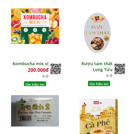
Hết hiệu lực
Kombucha mix vị
Rượu tam thất
200.000đ
Long Tửu
0 đ
0 đ
Còn hiệu lực
Còn hiệu lực