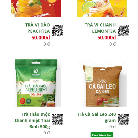
TRÀ VỊ ĐÀO
TRÀ VỊ CHANH
PEACHTEA
LEMONTEA
50.000đ
50.000đ
0 đ
0 đ
Còn hiệu lực
Còn hiệu lực
Trà thảo mộc
Trà Cà Gai Leo 240
thanh nhiệt Thái
gram
Bình 500g
0 đ
0 đ
Còn hiệu lực