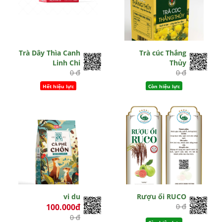
Trà Dây Thìa Canh
Trà cúc Thắng
Linh Chi
Thủy
0 đ
0 đ
Hết hiệu lực
Còn hiệu lực
vi du
Rượu ổi RUCO
100.000đ
0 đ
0 đ