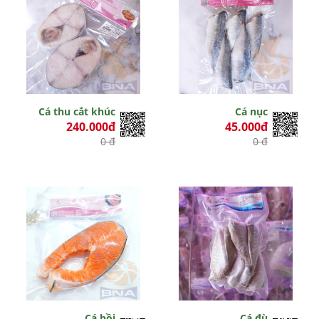
Cá thu cắt khúc
Cá nục
240.000đ
45.000đ
0 đ
0 đ
Cá hồi
Cá đù