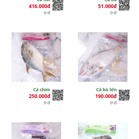
416.000đ
51.000đ
0 đ
0 đ
Cá chim
Cá bò lớn
250.000đ
190.000đ
0 đ
0 đ