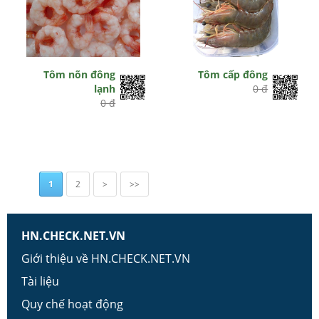
Tôm nõn đông
Tôm cấp đông
lạnh
0 đ
0 đ
1
2
>
>>
HN.CHECK.NET.VN
Giới thiệu về HN.CHECK.NET.VN
Tài liệu
Quy chế hoạt động