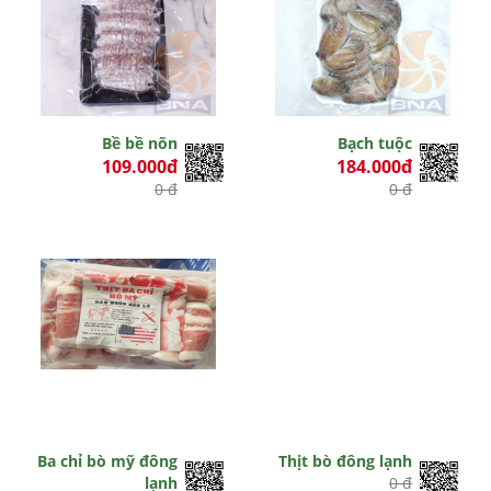
Bề bề nõn
Bạch tuộc
109.000đ
184.000đ
0 đ
0 đ
Ba chỉ bò mỹ đông
Thịt bò đông lạnh
lạnh
0 đ