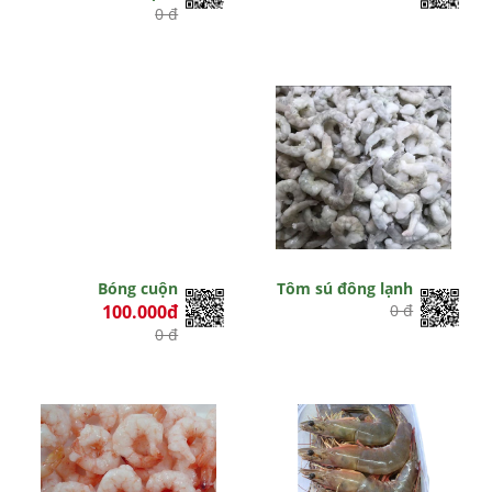
0 đ
Bóng cuộn
Tôm sú đông lạnh
100.000đ
0 đ
0 đ