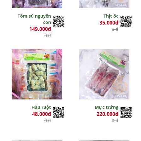
Tôm sú nguyên
Thịt ốc
con
35.000đ
149.000đ
0 đ
0 đ
Hàu ruột
Mực trứng
48.000đ
220.000đ
0 đ
0 đ