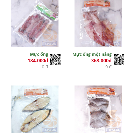
Mực ống
Mực ống một nắng
184.000đ
368.000đ
0 đ
0 đ