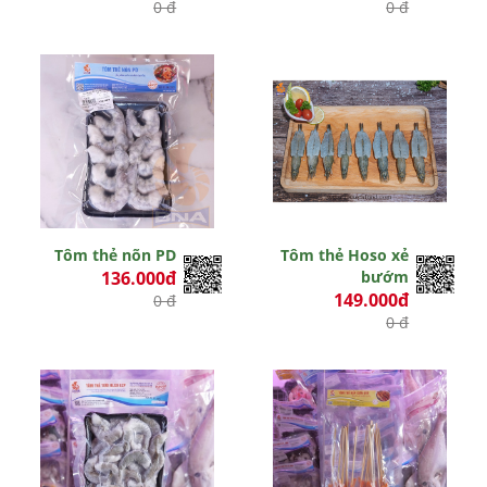
0 đ
0 đ
Tôm thẻ nõn PD
Tôm thẻ Hoso xẻ
136.000đ
bướm
149.000đ
0 đ
0 đ