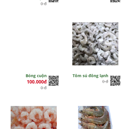
0 đ
Bóng cuộn
Tôm sú đông lạnh
100.000đ
0 đ
0 đ