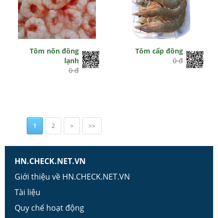
Tôm nõn đông
Tôm cấp đông
lạnh
0 đ
0 đ
1
2
>
>>
HN.CHECK.NET.VN
Giới thiệu về HN.CHECK.NET.VN
Tài liệu
Quy chế hoạt động