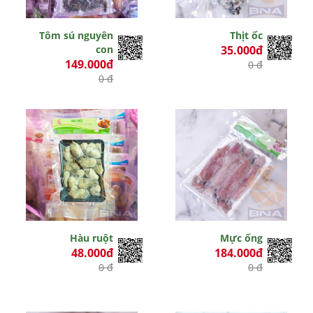
Tôm sú nguyên
Thịt ốc
con
35.000đ
149.000đ
0 đ
0 đ
Hàu ruột
Mực ống
48.000đ
184.000đ
0 đ
0 đ