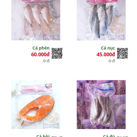
Cá phèn
Cá nục
60.000đ
45.000đ
0 đ
0 đ
Cá hồi
Cá đù