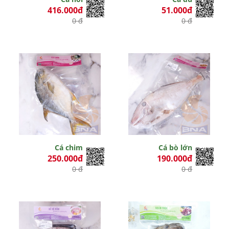
416.000đ
51.000đ
0 đ
0 đ
Cá chim
Cá bò lớn
250.000đ
190.000đ
0 đ
0 đ