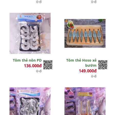
0 đ
0 đ
Tôm thẻ nõn PD
Tôm thẻ Hoso xẻ
136.000đ
bướm
149.000đ
0 đ
0 đ