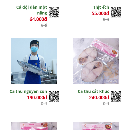
Cá đội đèn một
Thịt ếch
nắng
55.000đ
64.000đ
0 đ
0 đ
Cá thu nguyên con
Cá thu cắt khúc
190.000đ
240.000đ
0 đ
0 đ