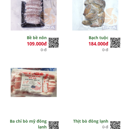
Bề bề nõn
Bạch tuộc
109.000đ
184.000đ
0 đ
0 đ
Ba chỉ bò mỹ đông
Thịt bò đông lạnh
lạnh
0 đ