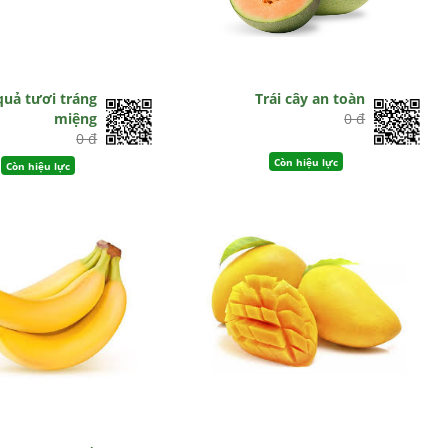
 quả tươi tráng
Trái cây an toàn
miệng
0 đ
0 đ
Còn hiệu lực
Còn hiệu lực