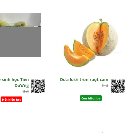
 sinh học Tiên
Dưa lưới tròn ruột cam
Dương
0 đ
0 đ
Còn hiệu lực
Hết hiệu lực