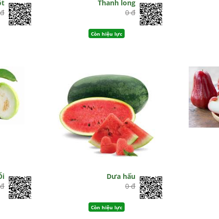
ột
Thanh long
 đ
0 đ
Còn hiệu lực
Ổi
Dưa hấu
 đ
0 đ
Còn hiệu lực