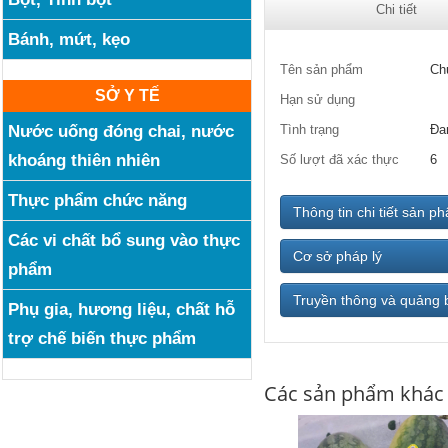
Chi tiết
Bánh, mứt, kẹo
Tên sản phẩm
Ch
SỞ Y TẾ
Hạn sử dụng
Nước uống đóng chai, nước
Tình trạng
Đa
khoáng thiên nhiên
Số lượt đã xác thực
6
Thực phẩm chức năng
Thông tin chi tiết sản p
Các vi chất bổ sung vào thực
Cơ sở pháp lý
phẩm
Truyền thông và quảng 
Phụ gia, hương liệu, chất hỗ
trợ chế biến thực phẩm
Các sản phẩm khác