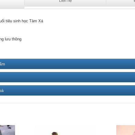
Liên hệ
uối tiêu sinh học Tàm Xá
ng lưu thông
hẩm
bá