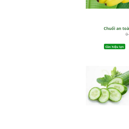
Chuối an to
0
Còn hiệu lực