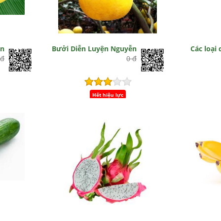
àn
Bưởi Diễn Luyện Nguyễn
Các loại
 đ
0 đ
Hết hiệu lực