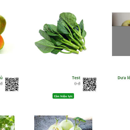
đủ
Test
Dưa lê
 đ
0 đ
Còn hiệu lực