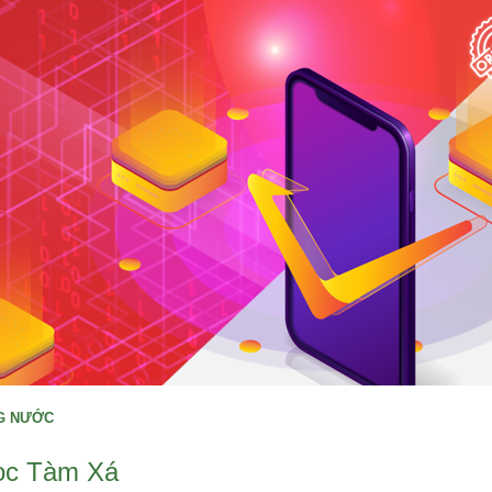
NG NƯỚC
học Tàm Xá