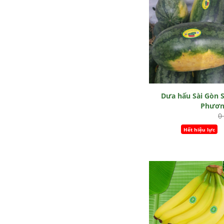
Dưa hấu Sài Gòn 
Phươn
0
Hết hiệu lực