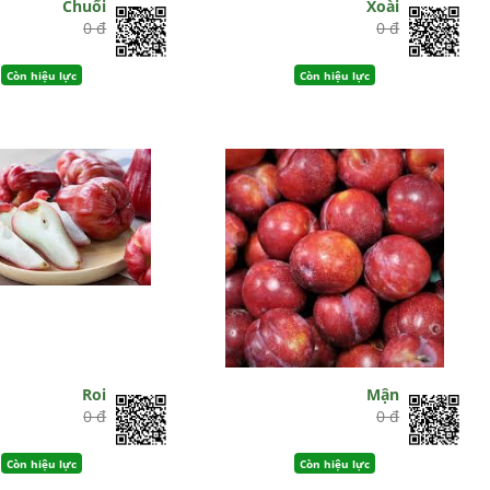
Chuối
Xoài
0 đ
0 đ
Còn hiệu lực
Còn hiệu lực
Roi
Mận
0 đ
0 đ
Còn hiệu lực
Còn hiệu lực