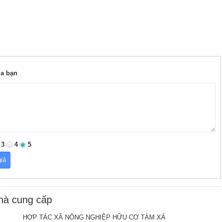
ủa bạn
3
4
5
nhà cung cấp
HỢP TÁC XÃ NÔNG NGHIỆP HỮU CƠ TÀM XÁ