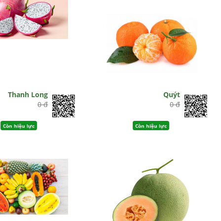
Thanh Long
Quýt
0 đ
0 đ
Còn hiệu lực
Còn hiệu lực