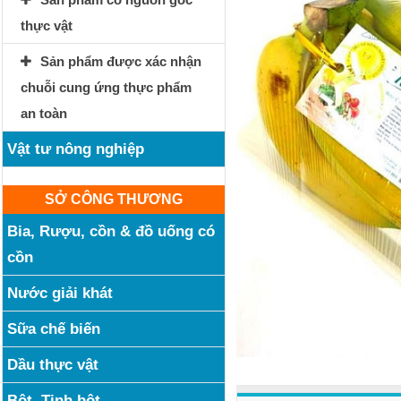
thực vật
Sản phẩm được xác nhận
chuỗi cung ứng thực phẩm
an toàn
Vật tư nông nghiệp
SỞ CÔNG THƯƠNG
Bia, Rượu, cồn & đồ uống có
cồn
Nước giải khát
Sữa chế biến
Dầu thực vật
Bột, Tinh bột