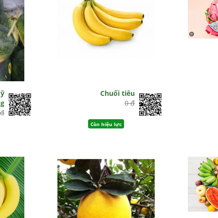
Sỹ
Chuối tiêu
g
0 đ
 đ
Còn hiệu lực