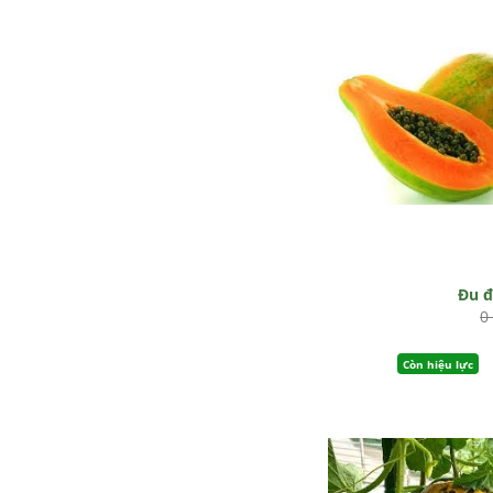
Đu 
0
Còn hiệu lực