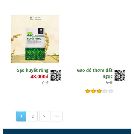
Gạo huyết rồng
Gạo đỏ thơm đất
48.000đ
ngọc
0 đ
0 đ
Hết hiệu lực
1
2
>
>>