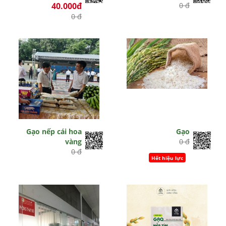
40.000đ
0 đ
0 đ
Gạo nếp cái hoa
Gạo
vàng
0 đ
0 đ
Hết hiệu lực