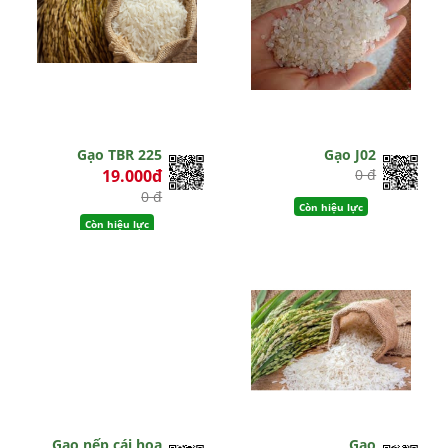
Gạo TBR 225
Gạo J02
19.000đ
0 đ
0 đ
Còn hiệu lực
Còn hiệu lực
Gạo nếp cái hoa
Gạo