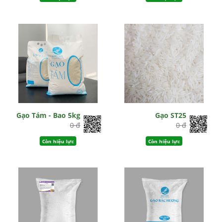
Gạo Tám - Bao 5kg
Gạo ST25
0 đ
0 đ
Còn hiệu lực
Còn hiệu lực