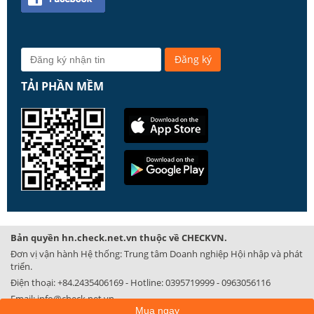
TẢI PHẦN MỀM
Bản quyền hn.check.net.vn thuộc về CHECKVN.
Đơn vị vận hành Hệ thống: Trung tâm Doanh nghiệp Hội nhập và phát
triển.
Điện thoại:
+84.2435406169
- Hotline:
0395719999
-
0963056116
Email:
info@check.net.vn