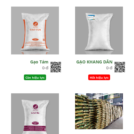
Gạo Tám
GẠO KHANG DÂN
0 đ
0 đ
Còn hiệu lực
Hết hiệu lực