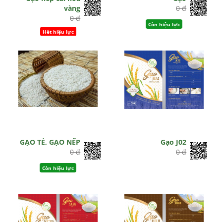
vàng
0 đ
0 đ
Còn hiệu lực
Hết hiệu lực
GẠO TẺ, GẠO NẾP
Gạo J02
0 đ
0 đ
Còn hiệu lực