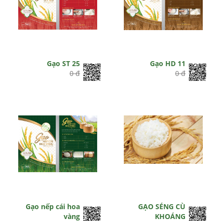
Gạo ST 25
Gạo HD 11
0 đ
0 đ
Gạo nếp cái hoa
GẠO SÉNG CÙ
vàng
KHOÁNG