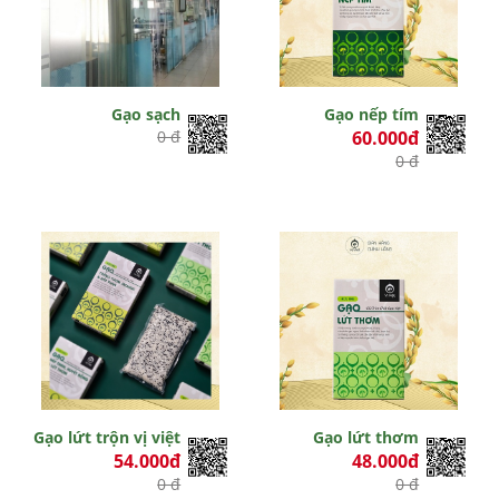
Gạo sạch
Gạo nếp tím
0 đ
60.000đ
0 đ
Gạo lứt trộn vị việt
Gạo lứt thơm
54.000đ
48.000đ
0 đ
0 đ