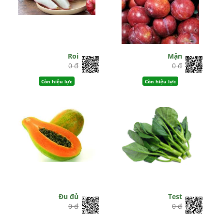
Roi
Mận
0 đ
0 đ
Còn hiệu lực
Còn hiệu lực
Đu đủ
Test
0 đ
0 đ