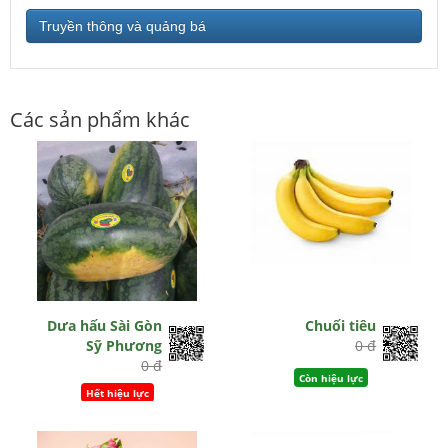
Truyền thông và quảng bá
Các sản phẩm khác
Dưa hấu Sài Gòn
Chuối tiêu
Sỹ Phương
0 đ
0 đ
Còn hiệu lực
Hết hiệu lực