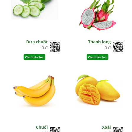
Dưa chuột
Thanh long
0 đ
0 đ
Còn hiệu lực
Còn hiệu lực
Chuối
Xoài