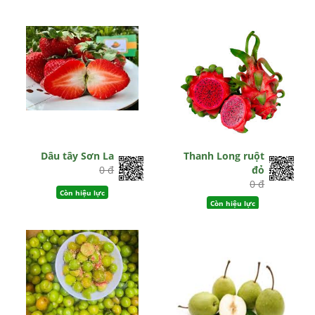
Dâu tây Sơn La
Thanh Long ruột
0 đ
đỏ
0 đ
Còn hiệu lực
Còn hiệu lực