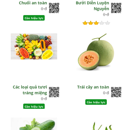
Chuối an toàn
Bưởi Diễn Luyện
0 đ
Nguyễn
0 đ
Còn hiệu lực
Hết hiệu lực
Các loại quả tươi
Trái cây an toàn
tráng miệng
0 đ
0 đ
Còn hiệu lực
Còn hiệu lực