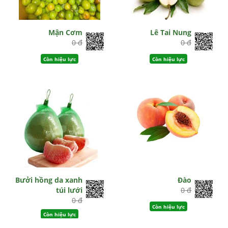
Mận Cơm
Lê Tai Nung
0 đ
0 đ
Còn hiệu lực
Còn hiệu lực
Bưởi hồng da xanh
Đào
túi lưới
0 đ
0 đ
Còn hiệu lực
Còn hiệu lực