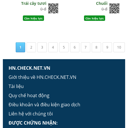
Trái cây tươi
Chuối
0 đ
0 đ
Còn hiệu lực
Còn hiệu lực
1
2
3
4
5
6
7
8
9
10
HN.CHECK.NET.VN
Giới thiệu về HN.CHECK.NET.VN
Tài liệu
Quy chế hoạt động
Điều khoản và điều kiện giao dịch
Liên hệ với chúng tôi
ĐƯỢC CHỨNG NHẬN: