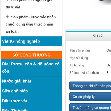
thực vật
Sản phẩm được xác nhận
chuỗi cung ứng thực phẩm
an toàn
Chi tiết
Vật tư nông nghiệp
Tên sản phẩm
Qu
SỞ CÔNG THƯƠNG
Hạn sử dụng
Bia, Rượu, cồn & đồ uống có
Tình trạng
Đa
cồn
Số lượt đã xác thực
3
Nước giải khát
Thông tin chi tiết sản p
Sữa chế biến
Cơ sở pháp lý
Dầu thực vật
Truyền thông và quảng 
Bột, Tinh bột