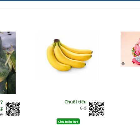
Sỹ
Chuối tiêu
g
0 đ
 đ
Còn hiệu lực