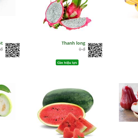
ột
Thanh long
 đ
0 đ
Còn hiệu lực