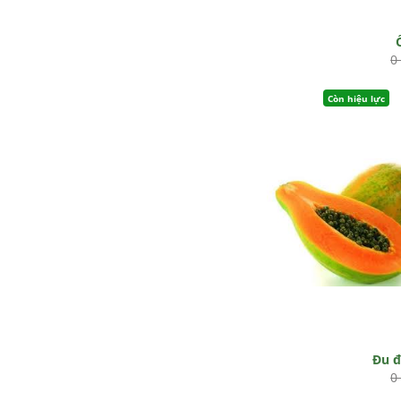
0
Còn hiệu lực
Đu 
0