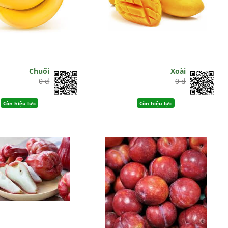
Chuối
Xoài
0 đ
0 đ
Còn hiệu lực
Còn hiệu lực