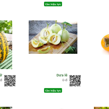
Còn hiệu lực
bở
Dưa lê
 đ
0 đ
Còn hiệu lực