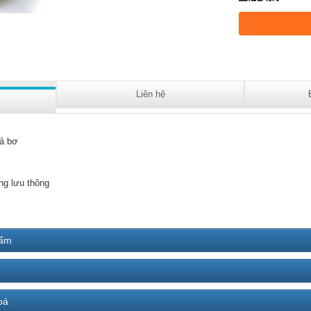
Liên hệ
ả bơ
ng lưu thông
hẩm
bá