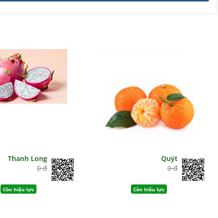
Thanh Long
Quýt
0 đ
0 đ
Còn hiệu lực
Còn hiệu lực