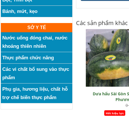
Bánh, mứt, kẹo
Các sản phẩm khác
SỞ Y TẾ
Nước uống đóng chai, nước
khoáng thiên nhiên
Thực phẩm chức năng
Các vi chất bổ sung vào thực
phẩm
Phụ gia, hương liệu, chất hỗ
Dưa hấu Sài Gòn 
trợ chế biến thực phẩm
Phươn
0
Hết hiệu lực