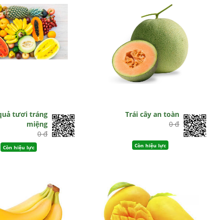
 quả tươi tráng
Trái cây an toàn
miệng
0 đ
0 đ
Còn hiệu lực
Còn hiệu lực