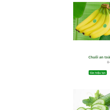
Chuối an to
0
Còn hiệu lực