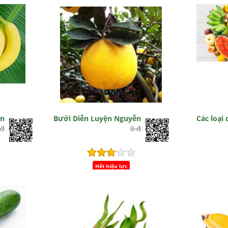
àn
Bưởi Diễn Luyện Nguyễn
Các loại
 đ
0 đ
Hết hiệu lực