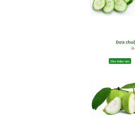
Dưa chu
0
Còn hiệu lực