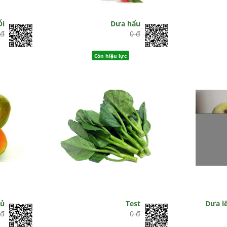
Ổi
Dưa hấu
 đ
0 đ
Còn hiệu lực
đủ
Test
Dưa lê
 đ
0 đ