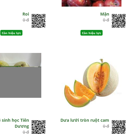
Roi
Mận
0 đ
0 đ
Còn hiệu lực
Còn hiệu lực
 sinh học Tiên
Dưa lưới tròn ruột cam
Dương
0 đ
0 đ